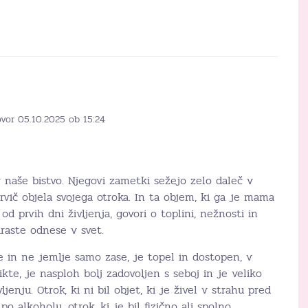
ovor 05.10.2025 ob 15:24
 naše bistvo. Njegovi zametki sežejo zelo daleč v
prvič objela svojega otroka. In ta objem, ki ga je mama
od prvih dni življenja, govori o toplini, nežnosti in
draste odnese v svet.
je in ne jemlje samo zase, je topel in dostopen, v
kte, je nasploh bolj zadovoljen s seboj in je veliko
jenju. Otrok, ki ni bil objet, ki je živel v strahu pred
o alkoholu, otrok, ki je bil fizično ali spolno