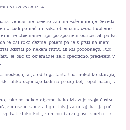
vor 05.10.2025 ob 15:24
udna, vendar me vseeno zanima vaše mnenje. Seveda
jemo, tudi po načinu, kako objemamo svojo ljubljeno
aterim je objemanje, npr. po spolnem odnosu ali pa kar
 da je dal roko čezme, potem pa je s prsti na meni
s prsti udarjal po nekem ritmu ali kaj podobnega. Tudi
času, je bilo to objemanje zelo specifično, predvsem v
.
 moškega, ki je od tega fanta tudi nekoliko starejši,
oški lahko objemajo tudi na precej bolj topel način, z
o, kako se nekdo objema, kako izkazuje svoja čustva.
čajem osebe same ali gre tukaj za nekaj, kar je pač
vplivati (tako kot je recimo barva glasu, smeha …).