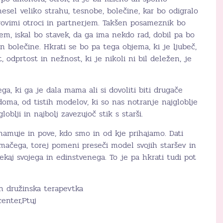
inesel veliko strahu, tesnobe, bolečine, kar bo odigralo
govimi otroci in partnerjem. Takšen posameznik bo
jem, iskal bo stavek, da ga ima nekdo rad, dobil pa bo
n bolečine. Hkrati se bo pa tega objema, ki je ljubeč,
t, odprtost in nežnost, ki je nikoli ni bil deležen, je
a, ki ga je dala mama ali si dovoliti biti drugače
doma, od tistih modelov, ki so nas notranje najgloblje
loblji in najbolj zavezujoč stik s starši.
amuje in pove, kdo smo in od kje prihajamo. Dati
mačega, torej pomeni preseči model svojih staršev in
ekaj svojega in edinstvenega. To je pa hkrati tudi pot
n družinska terapevtka
enter,Ptuj