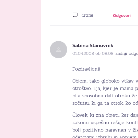
Citiraj
Odgovori
Sabina Stanovnik
01.04.2008 ob 08:08
zadnji odg
Pozdravljeni!
Objem, tako globoko vtkav v
otroštvo. Tja, kjer je mama 
bila sposobna dati otroku že 
sočutju, ki ga ta otrok, ko o
Človek, ki zna objeti, ker da
zakonu uspešno rešuje konfli
bolj pozitivno naravnan v živl
očetovimi izbruhi in vonjem p