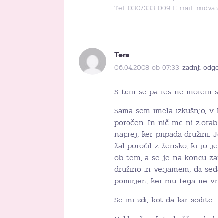
Tel: 030/333-009 E-mail: midva.
Tera
06.04.2008 ob 07:33
zadnji odg
S tem se pa res ne morem str
Sama sem imela izkušnjo, v k
poročen. In nič me ni zlorabl
naprej, ker pripada družini. J
žal poročil z žensko, ki jo 
ob tem, a se je na koncu zar
družino in verjamem, da sed
pomirjen, ker mu tega ne vr
Se mi zdi, kot da kar sodite…