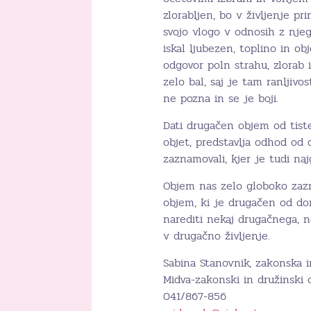
zlorabljen, bo v življenje pr
svojo vlogo v odnosih z nje
iskal ljubezen, toplino in ob
odgovor poln strahu, zlorab i
zelo bal, saj je tam ranljivos
ne pozna in se je boji.
Dati drugačen objem od tisteg
objet, predstavlja odhod od 
zaznamovali, kjer je tudi najg
Objem nas zelo globoko zazn
objem, ki je drugačen od do
narediti nekaj drugačnega, n
v drugačno življenje.
Sabina Stanovnik, zakonska i
Midva-zakonski in družinski c
041/867-856