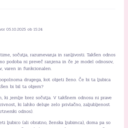
vor 05.10.2025 ob 15:24
time, sočutja, razumevanja in ranljivosti. Takšen odnos
mo podoba ni preveč ranjena in če je model odnosov,
v, varen in funkcionalen.
popolnoma drugega, kot objeti ženo. Če bi ta ljubica
kšen bi bil ta objem?
m, ki jemlje brez sočutja. V takšnem odnosu ni prave
krivnost, ki lahko deluje zelo privlačno, zaljubljenost
rtnerski odnos).
ti ljubico (ali obratno, ženska ljubimca), doma pa so