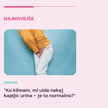
NAJNOVEJŠE
ZDRAVJE
“Ko kihnem, mi uide nekaj
kapljic urina – je to normalno?”