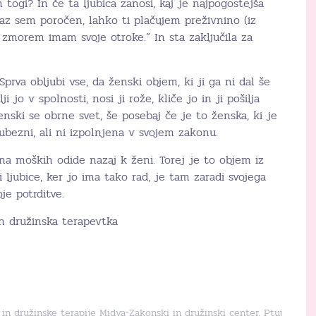
 togi? In če ta ljubica zanosi, kaj je najpogostejša
jaz sem poročen, lahko ti plačujem preživnino (iz
e zmorem imam svoje otroke.” In sta zaključila za
prva obljubi vse, da ženski objem, ki ji ga ni dal še
ji jo v spolnosti, nosi ji rože, kliče jo in ji pošilja
enski se obrne svet, še posebaj če je to ženska, ki je
ubezni, ali ni izpolnjena v svojem zakonu.
ina moških odide nazaj k ženi. Torej je to objem iz
 ljubice, ker jo ima tako rad, je tam zaradi svojega
je potrditve.
n družinska terapevtka
in družinske terapije Midva-Zakonski in družinski center, Ptuj