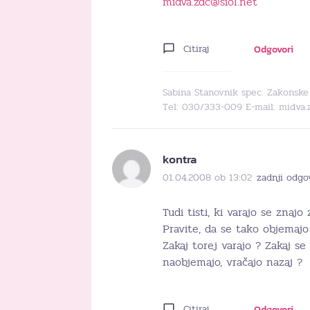
midva.zdc@siol.net
Citiraj
Odgovori
Sabina Stanovnik spec. Zakonske 
Tel: 030/333-009 E-mail: midva.
kontra
01.04.2008 ob 13:02
zadnji odgo
Tudi tisti, ki varajo se znaj
Pravite, da se tako objemajo t
Zakaj torej varajo ? Zakaj s
naobjemajo, vračajo nazaj ?
Citiraj
Odgovori