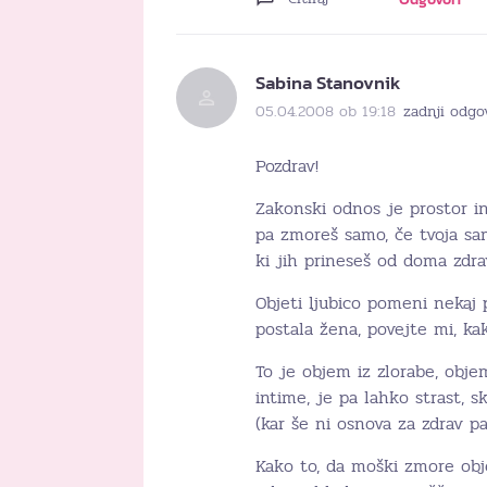
Sabina Stanovnik
05.04.2008 ob 19:18
zadnji odgo
Pozdrav!
Zakonski odnos je prostor in
pa zmoreš samo, če tvoja sa
ki jih prineseš od doma zdra
Objeti ljubico pomeni nekaj 
postala žena, povejte mi, ka
To je objem iz zlorabe, obje
intime, je pa lahko strast, s
(kar še ni osnova za zdrav pa
Kako to, da moški zmore obje