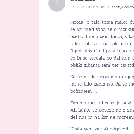
26.03.2008 ob 06:31
zadnji odgo
Morda je tale tema malce č
se vsi med sabo zelo razliku
osebo. Imela sem fanta, s k
tako, potekalo na tak način,
“igral klavir” ali prav tako 
če bi se srečala po daljšem 
obliki zibanja sem ter tja itd
Ko sem zdaj spoznala drugega
mi je bilo zanimivo, da se m
božanjem …
Zanima me, od česa je odvisn
Ali lahko to povežemo z zna
del nas in na kar ne moremo 
Hvala vam za vaš odgovor!