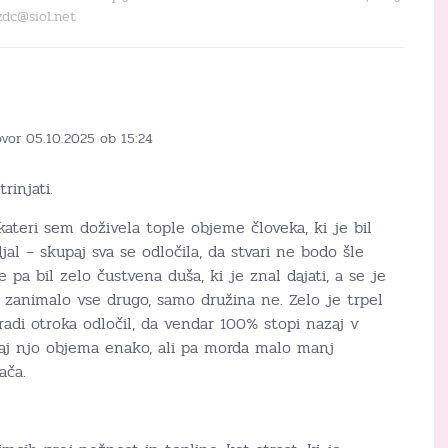
zdc@siol.net
ovor 05.10.2025 ob 15:24
injati.
ateri sem doživela tople objeme človeka, ki je bil
jal – skupaj sva se odločila, da stvari ne bodo šle
e pa bil zelo čustvena duša, ki je znal dajati, a se je
je zanimalo vse drugo, samo družina ne. Zelo je trpel
adi otroka odločil, da vendar 100% stopi nazaj v
aj njo objema enako, ali pa morda malo manj
ača.