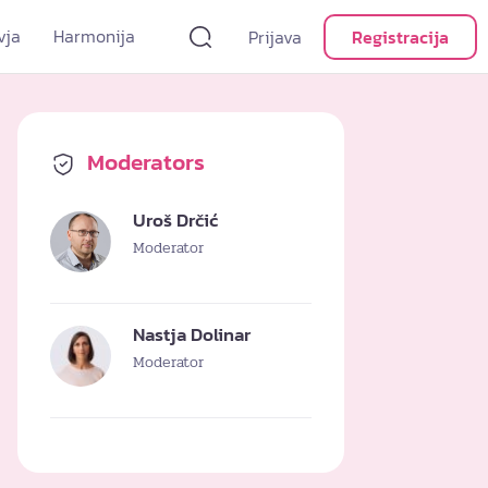
vja
Harmonija
Prijava
Registracija
Moderators
Uroš Drčić
Moderator
Nastja Dolinar
Moderator