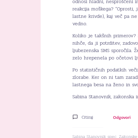
odnosi hladni, nesproščeni in
reakcija moškega? “Oprosti, 
lastne krivde), kaj več pa n
vedno.
Koliko je takšnih primerov? S
nihče, da ji potrditev, zadovol
ljubezenska SMS sporočila. Ž
zelo hrepenela po očetovi lj
Po statističnih podatkih več
zlorabe. Ker on ni tam zaradi
lastnega besa na ženo in svo
Sabina Stanovnik, zakonska i
Citiraj
Odgovori
Sabina Stanovnik spec. Zakonske 