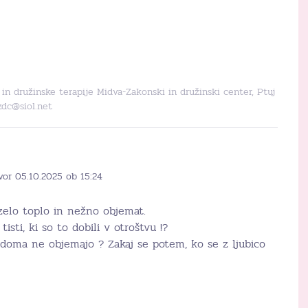
in družinske terapije Midva-Zakonski in družinski center, Ptuj
zdc@siol.net
vor 05.10.2025 ob 15:24
o zelo toplo in nežno objemat.
isti, ki so to dobili v otroštvu !?
e doma ne objemajo ? Zakaj se potem, ko se z ljubico