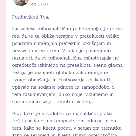
ob 07:07
Pozdravljeni Tea,
kar zadeva psihoanalitično psihoterapijo, je resda
res, da je ta oblika terapije v preteklosti veliko
poudarka namenjala preteklim izkušnjam in
nezavednim vzorcem. Vendar je pomembno
razumeti, da se psihoanalitična psihoterapija ne
osredotoča izključno na preteklost. Njena glavna
težnja je razumeti globoko zakoreninjene
vzorce obnašanja in čustvovanja ter kako ti
vplivajo na sedanje odnose in samopodobo. S
tem razumevanjem lahko bolje razumemo in
spremenimo svoje trenutno vedenje.
Prav tako je v sodobni psihoanalitični praksi
večji poudarek na terapevtskem odnosu in na
tem, kako se klient počuti v sedanjem trenutku.
Tako se terapevt in klient skupaj osredotočata