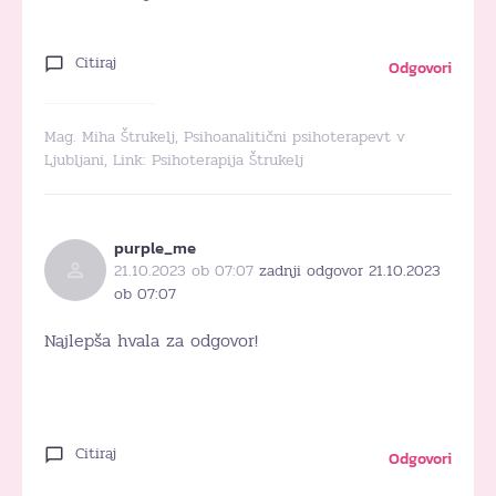
Citiraj
Odgovori
Mag. Miha Štrukelj, Psihoanalitični psihoterapevt v
Ljubljani, Link:
Psihoterapija Štrukelj
purple_me
21.10.2023 ob 07:07
zadnji odgovor 21.10.2023
ob 07:07
Najlepša hvala za odgovor!
Citiraj
Odgovori