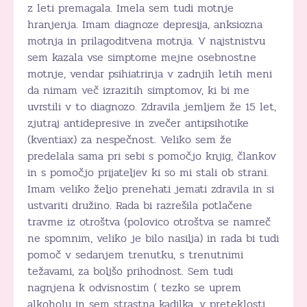
z leti premagala. Imela sem tudi motnje
hranjenja. Imam diagnoze depresija, anksiozna
motnja in prilagoditvena motnja. V najstnistvu
sem kazala vse simptome mejne osebnostne
motnje, vendar psihiatrinja v zadnjih letih meni
da nimam več izrazitih simptomov, ki bi me
uvrstili v to diagnozo. Zdravila jemljem že 15 let,
zjutraj antidepresive in zvečer antipsihotike
(kventiax) za nespečnost. Veliko sem že
predelala sama pri sebi s pomočjo knjig, člankov
in s pomočjo prijateljev ki so mi stali ob strani.
Imam veliko željo prenehati jemati zdravila in si
ustvariti družino. Rada bi razrešila potlačene
travme iz otroštva (polovico otroštva se namreč
ne spomnim, veliko je bilo nasilja) in rada bi tudi
pomoč v sedanjem trenutku, s trenutnimi
težavami, za boljšo prihodnost. Sem tudi
nagnjena k odvisnostim ( tezko se uprem
alkoholu in sem strastna kadilka, v preteklosti