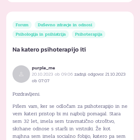
Forum
Duševno zdravje in odnosi
Psihologija in psihiatrija
Psihoterapija
Na katero psihoterapijo iti
purple_me
20.10.2023 ob 09:06
zadnji odgovor 21.10.2023
ob 07:07
Pozdravljeni.
Pišem vam, ker se odločam za psihoterapijo in ne
vem kateri pristop bi mi najbolj pomagal. Stara
sem 32 let, imela sem travmatično otroštvo,
skrhane odnose s starši in vrstniki. Že kot
majhna sem imela socialno fobijo, katero pa sem