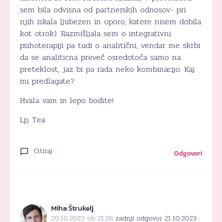
sem bila odvisna od partnerskih odnosov- pri
njih iskala ljubezen in oporo, katere nisem dobila
kot otrok). Razmišljala sem o integrativni
psihoterapiji pa tudi o analitični, vendar me skrbi
da se analiticna preveč osredotoča samo na
preteklost, jaz bi pa rada neko kombinacijo. Kaj
mi predlagate?
Hvala vam in lepo bodite!
Lp, Tea
Citiraj
Odgovori
Miha Štrukelj
20.10.2023 ob 21:28
zadnji odgovor 21.10.2023