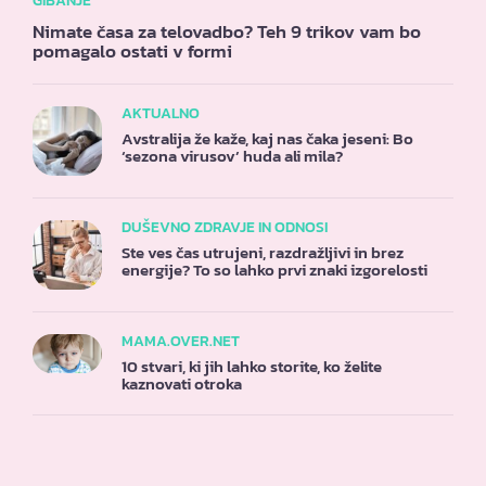
GIBANJE
Nimate časa za telovadbo? Teh 9 trikov vam bo
pomagalo ostati v formi
AKTUALNO
Avstralija že kaže, kaj nas čaka jeseni: Bo
‘sezona virusov’ huda ali mila?
DUŠEVNO ZDRAVJE IN ODNOSI
Ste ves čas utrujeni, razdražljivi in brez
energije? To so lahko prvi znaki izgorelosti
MAMA.OVER.NET
10 stvari, ki jih lahko storite, ko želite
kaznovati otroka