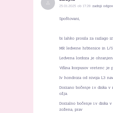
25.01.2025 ob 17:28
zadnji odgov
Spoštovani,
bi lahko prosila za razlago i
MR ledvene hrbtenice in L/S
Ledvena lordoza je ohranjen
Višina korpusov vretenc je 
Iv hondroza od nivoja L3 nav
Dorzano bočenje i.v diska v 
ožja.
Dorzalno bočenje i.v diska v
zožena, prav