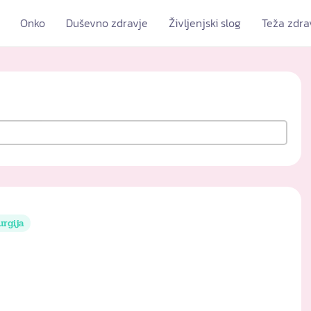
Onko
Duševno zdravje
Življenjski slog
Teža zdra
urgija
e