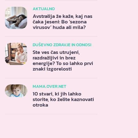
AKTUALNO
Avstralija že kaže, kaj nas
čaka jeseni: Bo ‘sezona
virusov’ huda ali mila?
DUŠEVNO ZDRAVJE IN ODNOSI
Ste ves čas utrujeni,
razdražljivi in brez
energije? To so lahko prvi
znaki izgorelosti
MAMA.OVER.NET
10 stvari, ki jih lahko
storite, ko želite kaznovati
otroka