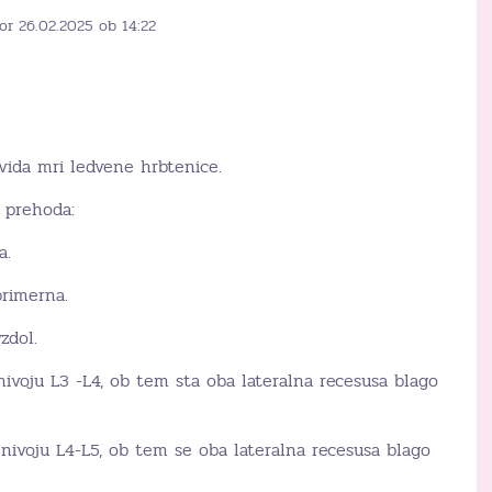
or 26.02.2025 ob 14:22
zvida mri ledvene hrbtenice.
 prehoda:
a.
primerna.
zdol.
nivoju L3 -L4, ob tem sta oba lateralna recesusa blago
 nivoju L4-L5, ob tem se oba lateralna recesusa blago