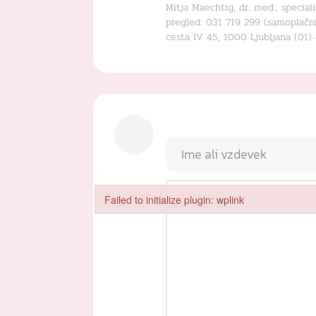
Mitja Maechtig, dr. med., special
pregled: 031 719 299 (samoplačniš
cesta IV 45, 1000 Ljubljana (01)
Failed to initialize plugin: wplink
Failed to initialize plugin: wplink