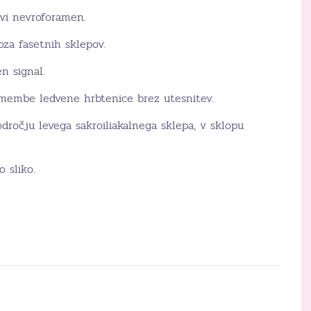
evi nevroforamen.
za fasetnih sklepov.
n signal.
membe ledvene hrbtenice brez utesnitev.
ročju levega sakroiliakalnega sklepa, v sklopu
o sliko.