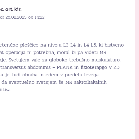
. ort. kir.
or 26.02.2025 ob 14:22
tenčne ploščice na nivoju L3-L4 in L4-L5, ki bistveno
at operacija ni potrebna, moral bi pa videti MR
e. Svetujem vaje za globoko trebušno muskulaturo,
o transversus abdominis – PLANK in fizioterapijo v ZD
idna je tudi obraba in edem v predelu levega
o da eventuelno svetujem še MR sakroiliakalnih
itisa.