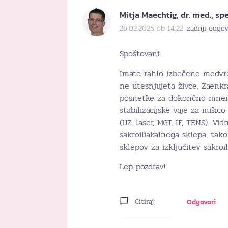
Mitja Maechtig, dr. med., spec
26.02.2025 ob 14:22
zadnji odgov
Spoštovani!
Imate rahlo izbočene medvre
ne utesnjujeta živce. Zaenkr
posnetke za dokončno mnenj
stabilizacijske vaje za mišic
(UZ, laser, MGT, IF, TENS). V
sakroiliakalnega sklepa, tak
sklepov za izključitev sakroili
Lep pozdrav!
Citiraj
Odgovori