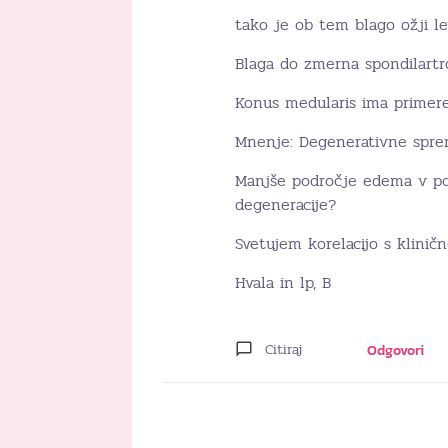
tako je ob tem blago ožji l
Blaga do zmerna spondilartro
Konus medularis ima primere
Mnenje: Degenerativne spre
Manjše področje edema v pod
degeneracije?
Svetujem korelacijo s kliničn
Hvala in lp, B
Citiraj
Odgovori