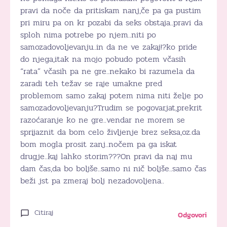
pravi da noče da pritiskam nanj,če pa ga pustim
pri miru pa on kr pozabi da seks obstaja..pravi da
sploh nima potrebe po njem..niti po
samozadovoljevanju..in da ne ve zakaj!?ko pride
do njega,itak na mojo pobudo potem včasih
“rata” včasih pa ne gre..nekako bi razumela da
zaradi teh težav se raje umakne pred
problemom samo zakaj potem nima niti želje po
samozadovoljevanju?Trudim se pogovarjat,prekrit
razoćaranje ko ne gre..vendar ne morem se
sprijaznit da bom celo življenje brez seksa,oz.da
bom mogla prosit zanj..nočem pa ga iskat
drugje..kaj lahko storim???On pravi da naj mu
dam čas,da bo boljše..samo ni nič boljše..samo čas
beži jst pa zmeraj bolj nezadovoljena..
Citiraj
Odgovori