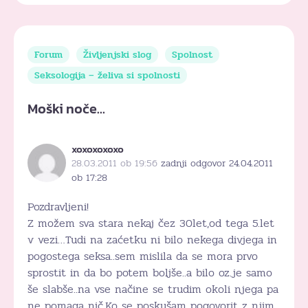
Forum
Življenjski slog
Spolnost
Seksologija – želiva si spolnosti
Moški noče…
xoxoxoxoxo
28.03.2011 ob 19:56
zadnji odgovor 24.04.2011
ob 17:28
Pozdravljeni!
Z možem sva stara nekaj čez 30let,od tega 5.let
v vezi…Tudi na zaćetku ni bilo nekega divjega in
pogostega seksa..sem mislila da se mora prvo
sprostit in da bo potem boljše..a bilo oz.je samo
še slabše..na vse načine se trudim okoli njega pa
ne pomaga nič.Ko se poskušam pogovorit z njim