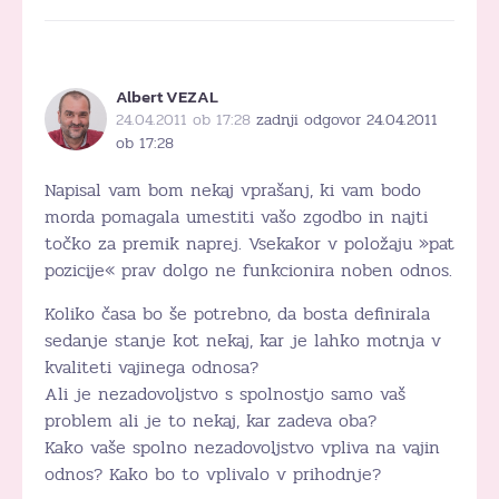
Albert VEZAL
24.04.2011 ob 17:28
zadnji odgovor 24.04.2011
ob 17:28
Napisal vam bom nekaj vprašanj, ki vam bodo
morda pomagala umestiti vašo zgodbo in najti
točko za premik naprej. Vsekakor v položaju »pat
pozicije« prav dolgo ne funkcionira noben odnos.
Koliko časa bo še potrebno, da bosta definirala
sedanje stanje kot nekaj, kar je lahko motnja v
kvaliteti vajinega odnosa?
Ali je nezadovoljstvo s spolnostjo samo vaš
problem ali je to nekaj, kar zadeva oba?
Kako vaše spolno nezadovoljstvo vpliva na vajin
odnos? Kako bo to vplivalo v prihodnje?