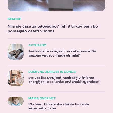
GIBANJE
Nimate časa za telovadbo? Teh 9 trikov vam bo
pomagalo ostati v formi
AKTUALNO
Avstralija že kaže, kaj nas čaka jeseni: Bo
‘sezona virusov’ huda ali mila?
DUŠEVNO ZDRAVJE IN ODNOSI
Ste ves čas utrujeni, razdražljivi in brez
energije? To so lahko prvi znaki izgorelosti
MAMA.OVER.NET
10 stvari, ki jih lahko storite, ko želite
kaznovati otroka