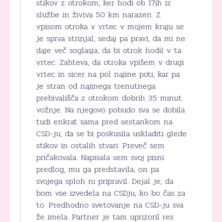
stikov z otrokom, ker hodi ob 17ih iz
službe in živiva 50 km narazen. Z
vpisom otroka v vrtec v mojem kraju se
je sprva strinjal, sedaj pa pravi, da mi ne
daje več soglasja, da bi otrok hodil v ta
vrtec. Zahteva, da otroka vpišem v drugi
vrtec in sicer na pol najine poti, kar pa
je stran od najinega trenutnega
prebivališča z otrokom dobrih 35 minut
vožnje. Na njegovo pobudo sva se dobila
tudi enkrat sama pred sestankom na
CSD-ju, da se bi poskusila uskladiti glede
stikov in ostalih stvari. Preveč sem
pričakovala. Napisala sem svoj pisni
predlog, mu ga predstavila, on pa
svojega sploh ni pripravil. Dejal je, da
bom vse izvedela na CSDju, ko bo čas za
to. Predhodno svetovanje na CSD-ju sva
že imela. Partner je tam uprizoril res