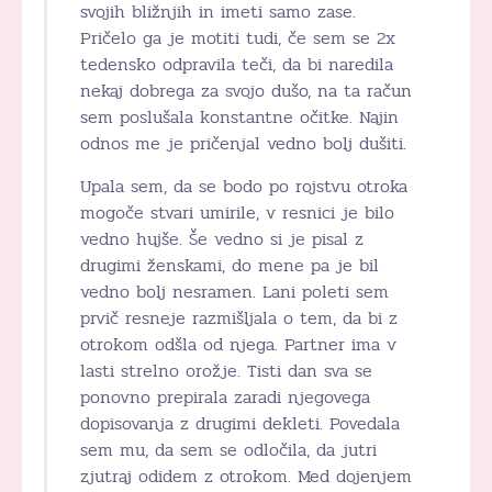
svojih bližnjih in imeti samo zase.
Pričelo ga je motiti tudi, če sem se 2x
tedensko odpravila teči, da bi naredila
nekaj dobrega za svojo dušo, na ta račun
sem poslušala konstantne očitke. Najin
odnos me je pričenjal vedno bolj dušiti.
Upala sem, da se bodo po rojstvu otroka
mogoče stvari umirile, v resnici je bilo
vedno hujše. Še vedno si je pisal z
drugimi ženskami, do mene pa je bil
vedno bolj nesramen. Lani poleti sem
prvič resneje razmišljala o tem, da bi z
otrokom odšla od njega. Partner ima v
lasti strelno orožje. Tisti dan sva se
ponovno prepirala zaradi njegovega
dopisovanja z drugimi dekleti. Povedala
sem mu, da sem se odločila, da jutri
zjutraj odidem z otrokom. Med dojenjem