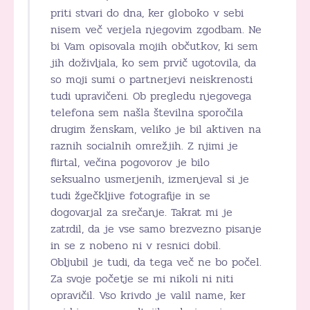
priti stvari do dna, ker globoko v sebi
nisem več verjela njegovim zgodbam. Ne
bi Vam opisovala mojih občutkov, ki sem
jih doživljala, ko sem prvič ugotovila, da
so moji sumi o partnerjevi neiskrenosti
tudi upravičeni. Ob pregledu njegovega
telefona sem našla številna sporočila
drugim ženskam, veliko je bil aktiven na
raznih socialnih omrežjih. Z njimi je
flirtal, večina pogovorov je bilo
seksualno usmerjenih, izmenjeval si je
tudi žgečkljive fotografije in se
dogovarjal za srečanje. Takrat mi je
zatrdil, da je vse samo brezvezno pisanje
in se z nobeno ni v resnici dobil.
Obljubil je tudi, da tega več ne bo počel.
Za svoje početje se mi nikoli ni niti
opravičil. Vso krivdo je valil name, ker