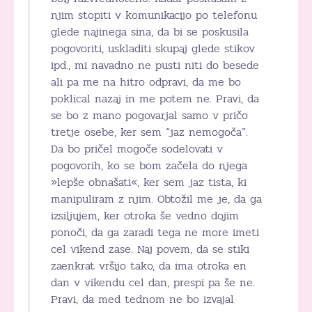
njim stopiti v komunikacijo po telefonu
glede najinega sina, da bi se poskusila
pogovoriti, uskladiti skupaj glede stikov
ipd., mi navadno ne pusti niti do besede
ali pa me na hitro odpravi, da me bo
poklical nazaj in me potem ne. Pravi, da
se bo z mano pogovarjal samo v pričo
tretje osebe, ker sem “jaz nemogoča”.
Da bo pričel mogoče sodelovati v
pogovorih, ko se bom začela do njega
»lepše obnašati«, ker sem jaz tista, ki
manipuliram z njim. Obtožil me je, da ga
izsiljujem, ker otroka še vedno dojim
ponoči, da ga zaradi tega ne more imeti
cel vikend zase. Naj povem, da se stiki
zaenkrat vršijo tako, da ima otroka en
dan v vikendu cel dan, prespi pa še ne.
Pravi, da med tednom ne bo izvajal