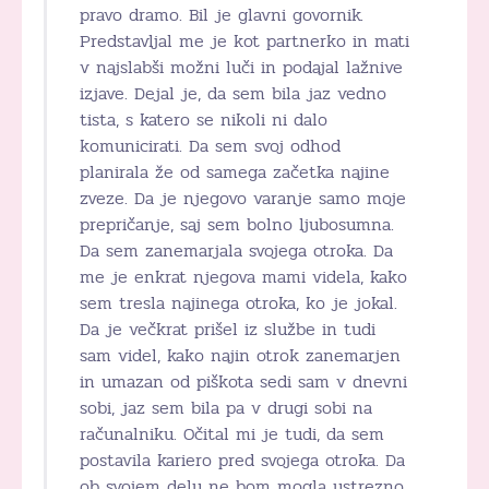
pravo dramo. Bil je glavni govornik.
Predstavljal me je kot partnerko in mati
v najslabši možni luči in podajal lažnive
izjave. Dejal je, da sem bila jaz vedno
tista, s katero se nikoli ni dalo
komunicirati. Da sem svoj odhod
planirala že od samega začetka najine
zveze. Da je njegovo varanje samo moje
prepričanje, saj sem bolno ljubosumna.
Da sem zanemarjala svojega otroka. Da
me je enkrat njegova mami videla, kako
sem tresla najinega otroka, ko je jokal.
Da je večkrat prišel iz službe in tudi
sam videl, kako najin otrok zanemarjen
in umazan od piškota sedi sam v dnevni
sobi, jaz sem bila pa v drugi sobi na
računalniku. Očital mi je tudi, da sem
postavila kariero pred svojega otroka. Da
ob svojem delu ne bom mogla ustrezno