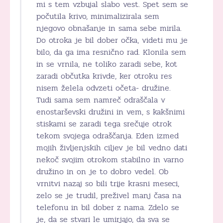
mi s tem vzbujal slabo vest. Spet sem se
počutila krivo, minimalizirala sem
njegovo obnašanje in sama sebe mirila.
Do otroka je bil dober očka, videti mu je
bilo, da ga ima resnično rad. Klonila sem
in se vrnila, ne toliko zaradi sebe, kot
zaradi občutka krivde, ker otroku res
nisem želela odvzeti očeta- družine.
Tudi sama sem namreč odraščala v
enostarševski družini in vem, s kakšnimi
stiskami se zaradi tega srečuje otrok
tekom svojega odraščanja. Eden izmed
mojih življenjskih ciljev je bil vedno dati
nekoč svojim otrokom stabilno in varno
družino in on je to dobro vedel. Ob
vrnitvi nazaj so bili trije krasni meseci,
zelo se je trudil, preživel manj časa na
telefonu in bil dober z nama. Zdelo se
je, da se stvari le umirjajo, da sva se