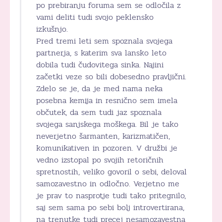
po prebiranju foruma sem se odločila z
vami deliti tudi svojo peklensko
izkušnjo.
Pred tremi leti sem spoznala svojega
partnerja, s katerim sva lansko leto
dobila tudi čudovitega sinka. Najini
začetki veze so bili dobesedno pravljični.
Zdelo se je, da je med nama neka
posebna kemija in resnično sem imela
občutek, da sem tudi jaz spoznala
svojega sanjskega moškega. Bil je tako
neverjetno šarmanten, karizmatičen,
komunikativen in pozoren. V družbi je
vedno izstopal po svojih retoričnih
spretnostih, veliko govoril o sebi, deloval
samozavestno in odločno. Verjetno me
je prav to nasprotje tudi tako pritegnilo,
saj sem sama po sebi bolj introvertirana,
na trenutke tudi precej nesamozavestna