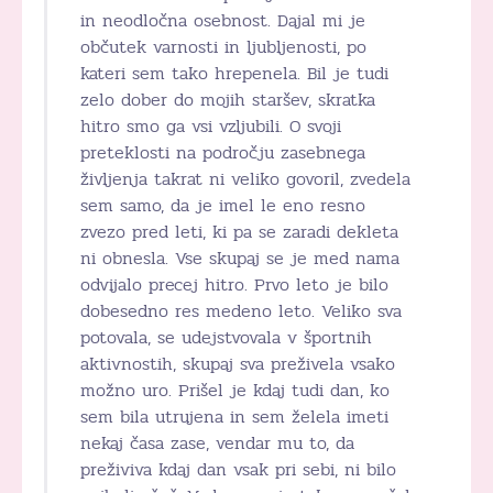
in neodločna osebnost. Dajal mi je
občutek varnosti in ljubljenosti, po
kateri sem tako hrepenela. Bil je tudi
zelo dober do mojih staršev, skratka
hitro smo ga vsi vzljubili. O svoji
preteklosti na področju zasebnega
življenja takrat ni veliko govoril, zvedela
sem samo, da je imel le eno resno
zvezo pred leti, ki pa se zaradi dekleta
ni obnesla. Vse skupaj se je med nama
odvijalo precej hitro. Prvo leto je bilo
dobesedno res medeno leto. Veliko sva
potovala, se udejstvovala v športnih
aktivnostih, skupaj sva preživela vsako
možno uro. Prišel je kdaj tudi dan, ko
sem bila utrujena in sem želela imeti
nekaj časa zase, vendar mu to, da
preživiva kdaj dan vsak pri sebi, ni bilo