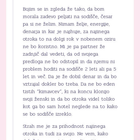
Bojim se in zgleda že tako, da bom
morala zadevo peljati na sodišče, česar
pa si ne želim. Nimam želje, energije,
denarja in kar je najhuje, za najinega
otroka to na dolgi rok v nobenem oziru
ne bo koristno. Mi je pa partner že
zadnjič dal vedeti, da od svojega
predloga ne bo odstopil in da njemu ni
problem hoditi na sodišče 2 leti ali pa 5
let in več. Da je že dobil denar in da bo
vztrajal dokler bo treba. Da ne bo eden
tistih “kimavcev”, ki na koncu klonijo
svoji ženski in da bo otroka videl toliko
kot ga bo sam hotel neglede na to kako
se bo sodišče izreklo.
Strah me je za prihodnost najinega
otroka in tudi za svojo. Ne vem, kako