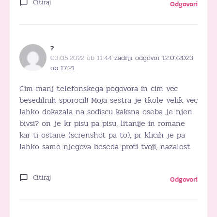
Citiraj
Odgovori
?
03.05.2022 ob 11:44
zadnji odgovor 12.07.2023
ob 17:21
Cim manj telefonskega pogovora in cim vec
besedilnih sporocil! Moja sestra je tkole velik vec
lahko dokazala na sodiscu kaksna oseba je njen
bivsi? on je kr pisu pa pisu, litanije in romane
kar ti ostane (screnshot pa to), pr klicih je pa
lahko samo njegova beseda proti tvoji, nazalost
Citiraj
Odgovori