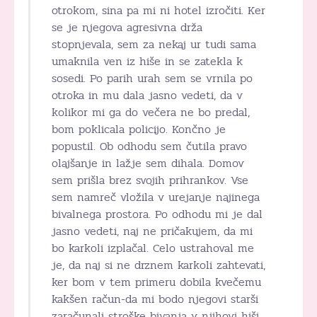
otrokom, sina pa mi ni hotel izročiti. Ker
se je njegova agresivna drža
stopnjevala, sem za nekaj ur tudi sama
umaknila ven iz hiše in se zatekla k
sosedi. Po parih urah sem se vrnila po
otroka in mu dala jasno vedeti, da v
kolikor mi ga do večera ne bo predal,
bom poklicala policijo. Končno je
popustil. Ob odhodu sem čutila pravo
olajšanje in lažje sem dihala. Domov
sem prišla brez svojih prihrankov. Vse
sem namreč vložila v urejanje najinega
bivalnega prostora. Po odhodu mi je dal
jasno vedeti, naj ne pričakujem, da mi
bo karkoli izplačal. Celo ustrahoval me
je, da naj si ne drznem karkoli zahtevati,
ker bom v tem primeru dobila kvečemu
kakšen račun-da mi bodo njegovi starši
zaračunali stroške bivanja v njihovi hiši.