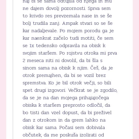
naj bi se sama odtujila od njega in mu
ne dajem dovolj pozornosti. Sprva sem
to krivdo res prevzemala nase in se še
bolj trudila zanj. Ampak stvari so se še
kar nadaljevale. Po mojem porodu ga je
kar naenkrat začelo tudi motiti, če sem
se 1x tedensko odpravila na obisk k
svojim staršem. Po rojstvu otroka mi prva
2 meseca niti ni dovolil, da bi šla s
sinom sama na obisk k njim. Češ, da je
otrok premajhen, da bi se vozil brez
spremstva. Ko je bil otrok večji, so bili
spet drugi izgovori. Večkrat se je zgodilo,
da se je na dan mojega prihajajočega
obiska k staršem preprosto odločil, da
bo tisti dan vzel dopust, da bi preživel
dan z otrokom in da grem lahko na
obisk kar sama. Počasi sem dobivala
občutek, da me poskuša izolirati od