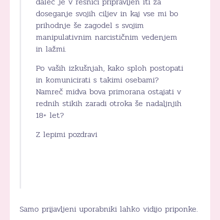
daleč je v resnici pripravljen iti za
doseganje svojih ciljev in kaj vse mi bo
prihodnje še zagodel s svojim
manipulativnim narcističnim vedenjem
in lažmi.
Po vaših izkušnjah, kako sploh postopati
in komunicirati s takimi osebami?
Namreč midva bova primorana ostajati v
rednih stikih zaradi otroka še nadaljnjih
18+ let?
Z lepimi pozdravi
Samo prijavljeni uporabniki lahko vidijo priponke.