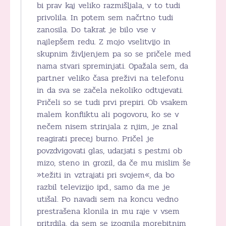
bi prav kaj veliko razmišljala, v to tudi
privolila. In potem sem načrtno tudi
zanosila. Do takrat je bilo vse v
najlepšem redu. Z mojo vselitvijo in
skupnim življenjem pa so se pričele med
nama stvari spreminjati. Opažala sem, da
partner veliko časa preživi na telefonu
in da sva se začela nekoliko odtujevati.
Pričeli so se tudi prvi prepiri. Ob vsakem
malem konfliktu ali pogovoru, ko se v
nečem nisem strinjala z njim, je znal
reagirati precej burno. Pričel je
povzdvigovati glas, udarjati s pestmi ob
mizo, steno in grozil, da če mu mislim še
»težiti in vztrajati pri svojem«, da bo
razbil televizijo ipd., samo da me je
utišal. Po navadi sem na koncu vedno
prestrašena klonila in mu raje v vsem
pritrdila, da sem se izognila morebitnim