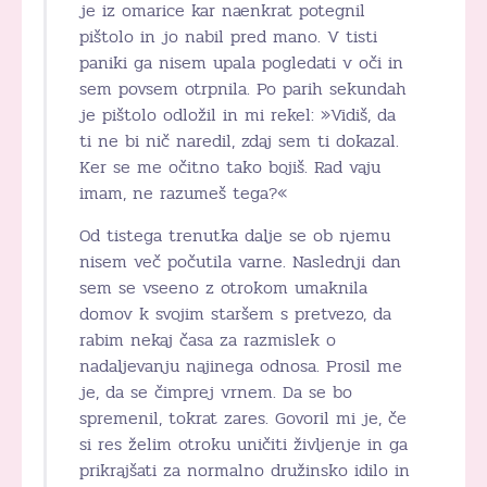
je iz omarice kar naenkrat potegnil
pištolo in jo nabil pred mano. V tisti
paniki ga nisem upala pogledati v oči in
sem povsem otrpnila. Po parih sekundah
je pištolo odložil in mi rekel: »Vidiš, da
ti ne bi nič naredil, zdaj sem ti dokazal.
Ker se me očitno tako bojiš. Rad vaju
imam, ne razumeš tega?«
Od tistega trenutka dalje se ob njemu
nisem več počutila varne. Naslednji dan
sem se vseeno z otrokom umaknila
domov k svojim staršem s pretvezo, da
rabim nekaj časa za razmislek o
nadaljevanju najinega odnosa. Prosil me
je, da se čimprej vrnem. Da se bo
spremenil, tokrat zares. Govoril mi je, če
si res želim otroku uničiti življenje in ga
prikrajšati za normalno družinsko idilo in