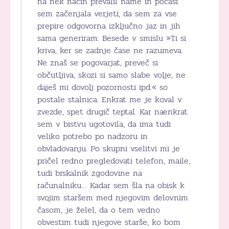
na nek način prevalil name in počasi
sem začenjala verjeti, da sem za vse
prepire odgovorna izključno jaz in jih
sama generiram. Besede v smislu »Ti si
kriva, ker se zadnje čase ne razumeva.
Ne znaš se pogovarjat, preveč si
občutljiva, skozi si samo slabe volje, ne
daješ mi dovolj pozornosti ipd.« so
postale stalnica. Enkrat me je koval v
zvezde, spet drugič teptal. Kar naenkrat
sem v bistvu ugotovila, da ima tudi
veliko potrebo po nadzoru in
obvladovanju. Po skupni vselitvi mi je
pričel redno pregledovati telefon, maile,
tudi brskalnik zgodovine na
računalniku… Kadar sem šla na obisk k
svojim staršem med njegovim delovnim
časom, je želel, da o tem vedno
obvestim tudi njegove starše, ko bom