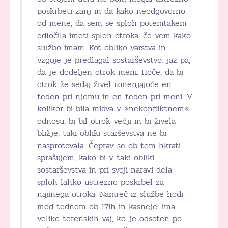
poskrbeti zanj in da kako neodgovorno
od mene, da sem se sploh potemtakem
odločila imeti sploh otroka, če vem kako
službo imam. Kot obliko varstva in
vzgoje je predlagal sostarševstvo, jaz pa,
da je dodeljen otrok meni. Hoče, da bi
otrok že sedaj živel izmenjajoče en
teden pri njemu in en teden pri meni. V
kolikor bi bila midva v »nekonfliktnem«
odnosu, bi bil otrok večji in bi živela
bližje, taki obliki starševstva ne bi
nasprotovala. Čeprav se ob tem hkrati
sprašujem, kako bi v taki obliki
sostarševstva in pri svoji naravi dela
sploh lahko ustrezno poskrbel za
najinega otroka. Namreč iz službe hodi
med tednom ob 17ih in kasneje, ima
veliko terenskih vaj, ko je odsoten po