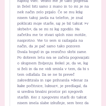
najbolj všeč. Vedno me je tako pogrešal
in želel biti samo z mano in to mi je na
nek način zelo prijalo. Če se mu kdaj
nisem takoj javila na telefon, je znal
poklicati moje starše, saj je bil takrat »v
skrbeh«, da se mi ni kaj zgodilo. Na
začetku me te stvari sploh niso motile,
nasprotno. Vse to sem si razlagala na
način, da je pač samo tako pozoren
(hvala bogu!) in ga resnično skrbi zame.
Po dobrem letu sva se začela pogovarjati
o skupnem življenju. Rekel je, da ve, kaj
si želi in da ne vidi smisla v tem, da bi s
tem odlašala. Da se ne bi preveč
zakreditirala in raje prihranila »denar za
kake počitnice, luksuz«, je predlagal, da
si urediva bivalni prostor pri njegovih
starših. Ker z njegovimi starši do takrat
nisem imela slabe izkušnje, sem brez da