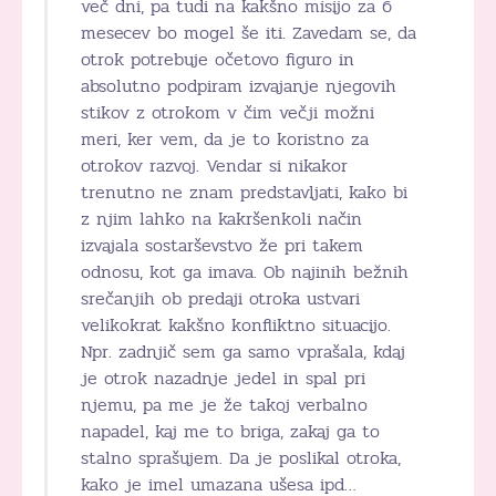
več dni, pa tudi na kakšno misijo za 6
mesecev bo mogel še iti. Zavedam se, da
otrok potrebuje očetovo figuro in
absolutno podpiram izvajanje njegovih
stikov z otrokom v čim večji možni
meri, ker vem, da je to koristno za
otrokov razvoj. Vendar si nikakor
trenutno ne znam predstavljati, kako bi
z njim lahko na kakršenkoli način
izvajala sostarševstvo že pri takem
odnosu, kot ga imava. Ob najinih bežnih
srečanjih ob predaji otroka ustvari
velikokrat kakšno konfliktno situacijo.
Npr. zadnjič sem ga samo vprašala, kdaj
je otrok nazadnje jedel in spal pri
njemu, pa me je že takoj verbalno
napadel, kaj me to briga, zakaj ga to
stalno sprašujem. Da je poslikal otroka,
kako je imel umazana ušesa ipd…