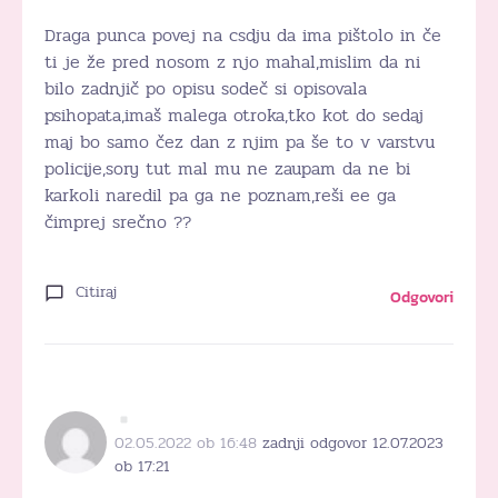
Draga punca povej na csdju da ima pištolo in če
ti je že pred nosom z njo mahal,mislim da ni
bilo zadnjič po opisu sodeč si opisovala
psihopata,imaš malega otroka,tko kot do sedaj
maj bo samo čez dan z njim pa še to v varstvu
policije,sory tut mal mu ne zaupam da ne bi
karkoli naredil pa ga ne poznam,reši ee ga
čimprej srečno ??
Citiraj
Odgovori
02.05.2022 ob 16:48
zadnji odgovor 12.07.2023
ob 17:21