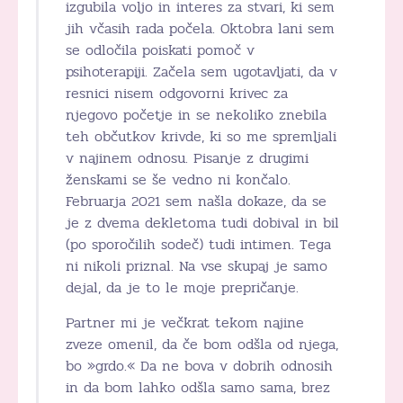
izgubila voljo in interes za stvari, ki sem
jih včasih rada počela. Oktobra lani sem
se odločila poiskati pomoč v
psihoterapiji. Začela sem ugotavljati, da v
resnici nisem odgovorni krivec za
njegovo početje in se nekoliko znebila
teh občutkov krivde, ki so me spremljali
v najinem odnosu. Pisanje z drugimi
ženskami se še vedno ni končalo.
Februarja 2021 sem našla dokaze, da se
je z dvema dekletoma tudi dobival in bil
(po sporočilih sodeč) tudi intimen. Tega
ni nikoli priznal. Na vse skupaj je samo
dejal, da je to le moje prepričanje.
Partner mi je večkrat tekom najine
zveze omenil, da če bom odšla od njega,
bo »grdo.« Da ne bova v dobrih odnosih
in da bom lahko odšla samo sama, brez