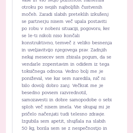
otroku po svojih najboljših čustvenih
močeh. Zaradi slabih preteklih izkušenj
se partnerju nisem več upala postaviti
po robu v nobeni situaciji, pogovoru, ker
se le-ti nikoli niso končali
konstruktivno, temveč z veliko besnenja
in uveljavitvijo njegovega prav. Zadnjih
nekaj mesecev sem zbirala pogum, da se
vendarle zoperstavim in odidem iz tega
toksičnega odnosa. Vedno bolj me je
poniževal, vse kar sem naredila, nič ni
bilo dovolj dobro zanj. Večkrat me je
besedno povsem razvrednotil,
samozavesti in dobre samopodobe o sebi
sploh več nisem imela. Vse skupaj mi je
pričelo načenjati tudi telesno zdravje.
Izgubila sem apetit, shujšala na slabih
50 kg, borila sem se z nespečnostjo in