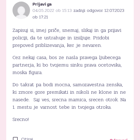
Prijavi ga
04.05.2022 ob 15:13
zadnji odgovor 12.07.2023
ob 17:21
Zapisuj si, imej priče, snemaj, slikaj in ga prijavi
policiji, da te ustrahuje in izsiljuje. Pridobi
prepoved priblizevanja, ker je nevaren.
Cez nekaj casa, bos ze nasla pravega ljubecega
partnerja, ki bo tvojemu sinku prava ocetovska,
moska figura.
Do takrat pa bodi mocna, samozavestna zenska,
ki zmore gore premikati in nikoli ne klone in ne
nasede. Saj ves, srecna mamica, srecen otrok. Na
1. mestu je varnost tebe in tvojega otroka.
Srecno!
Citiraj