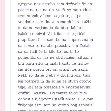
njegovo nezvestobo, sem doživela še en
padec na realna tla. Starši so mu tudi v
tem stopili v bran. Dejali so, da pa
vendarle cele dneve samo dela v službi
in da ne verjamejo, da bi se lahko s
kakšno dobival. Vsi trije so me pričeli
prepričevati, da sem bolna, depresivna in
da si vse to narobe predstavljam. Dejali
so, da tudi če bi bilo to res, bi to
pomenilo, da jaz ne obvladujem situacije
biti partnerka in mati hkrati, če njihov
sin išče pozornost pri drugih ženskah.
Rekli so, da je treba v družini kdaj tudi
kaj potrpeti in da so mi te stvari gotovo
tuje, ker sem odraščala v enostarševski
družini. Skratka… Od takrat so se tudi
odnosi z njegovimi starši ohladili. Tekom
življenja tam sem se vedno bolj zapirala
vase in vso svojo pozornost namenila