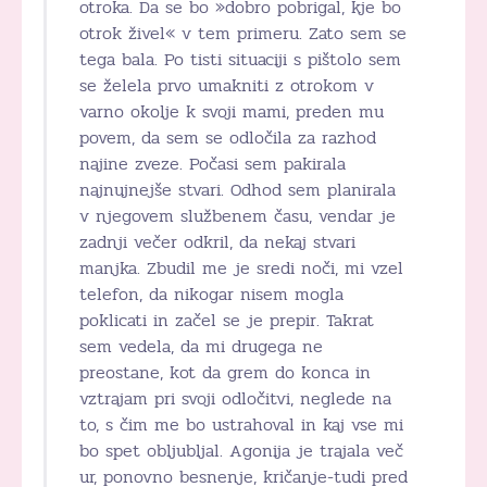
otroka. Da se bo »dobro pobrigal, kje bo
otrok živel« v tem primeru. Zato sem se
tega bala. Po tisti situaciji s pištolo sem
se želela prvo umakniti z otrokom v
varno okolje k svoji mami, preden mu
povem, da sem se odločila za razhod
najine zveze. Počasi sem pakirala
najnujnejše stvari. Odhod sem planirala
v njegovem službenem času, vendar je
zadnji večer odkril, da nekaj stvari
manjka. Zbudil me je sredi noči, mi vzel
telefon, da nikogar nisem mogla
poklicati in začel se je prepir. Takrat
sem vedela, da mi drugega ne
preostane, kot da grem do konca in
vztrajam pri svoji odločitvi, neglede na
to, s čim me bo ustrahoval in kaj vse mi
bo spet obljubljal. Agonija je trajala več
ur, ponovno besnenje, kričanje-tudi pred