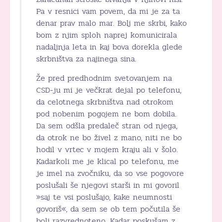
Pa v resnici vam povem, da mi je za ta
denar prav malo mar. Bolj me skrbi, kako
bom z njim sploh naprej komunicirala
nadaljnja leta in kaj bova dorekla glede
skrbništva za najinega sina.
Že pred predhodnim svetovanjem na
CSD-ju mi je večkrat dejal po telefonu,
da celotnega skrbništva nad otrokom
pod nobenim pogojem ne bom dobila.
Da sem odšla predaleč stran od njega,
da otrok ne bo živel z mano, niti ne bo
hodil v vrtec v mojem kraju ali v šolo.
Kadarkoli me je klical po telefonu, me
je imel na zvočniku, da so vse pogovore
poslušali še njegovi starši in mi govoril
»saj te vsi poslušajo, kake neumnosti
govoriš«, da sem se ob tem počutila še
bolj razvrednoteno. Kadar poskušam z