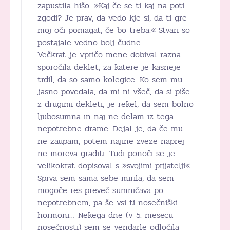
zapustila hišo. »Kaj če se ti kaj na poti
zgodi? Je prav, da vedo kje si, da ti gre
moj oči pomagat, če bo treba.« Stvari so
postajale vedno bolj čudne.
Večkrat je vpričo mene dobival razna
sporočila deklet, za katere je kasneje
trdil, da so samo kolegice. Ko sem mu
jasno povedala, da mi ni všeč, da si piše
z drugimi dekleti, je rekel, da sem bolno
ljubosumna in naj ne delam iz tega
nepotrebne drame. Dejal je, da če mu
ne zaupam, potem najine zveze naprej
ne moreva graditi. Tudi ponoči se je
velikokrat dopisoval s »svojimi prijatelji«.
Sprva sem sama sebe mirila, da sem
mogoče res preveč sumničava po
nepotrebnem, pa še vsi ti nosečniški
hormoni… Nekega dne (v 5. mesecu
nosečnosti) sem se vendarle odločila