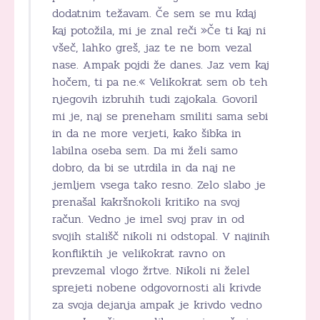
dodatnim težavam. Če sem se mu kdaj
kaj potožila, mi je znal reči »Če ti kaj ni
všeč, lahko greš, jaz te ne bom vezal
nase. Ampak pojdi že danes. Jaz vem kaj
hočem, ti pa ne.« Velikokrat sem ob teh
njegovih izbruhih tudi zajokala. Govoril
mi je, naj se preneham smiliti sama sebi
in da ne more verjeti, kako šibka in
labilna oseba sem. Da mi želi samo
dobro, da bi se utrdila in da naj ne
jemljem vsega tako resno. Zelo slabo je
prenašal kakršnokoli kritiko na svoj
račun. Vedno je imel svoj prav in od
svojih stališč nikoli ni odstopal. V najinih
konfliktih je velikokrat ravno on
prevzemal vlogo žrtve. Nikoli ni želel
sprejeti nobene odgovornosti ali krivde
za svoja dejanja ampak je krivdo vedno