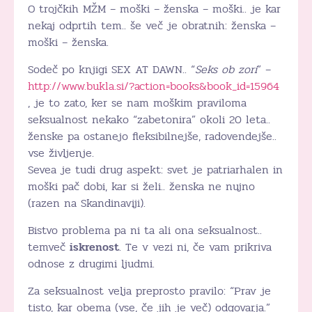
O trojčkih MŽM – moški – ženska – moški.. je kar
nekaj odprtih tem.. še več je obratnih: ženska –
moški – ženska.
Sodeč po knjigi SEX AT DAWN.. “
Seks ob zori
” –
http://www.bukla.si/?action=books&book_id=15964
, je to zato, ker se nam moškim praviloma
seksualnost nekako “zabetonira” okoli 20 leta..
ženske pa ostanejo fleksibilnejše, radovendejše..
vse življenje.
Sevea je tudi drug aspekt: svet je patriarhalen in
moški pač dobi, kar si želi.. ženska ne nujno
(razen na Skandinaviji).
Bistvo problema pa ni ta ali ona seksualnost..
temveč
iskrenost
. Te v vezi ni, če vam prikriva
odnose z drugimi ljudmi.
Za seksualnost velja preprosto pravilo: “Prav je
tisto, kar obema (vse, če jih je več) odgovarja.”