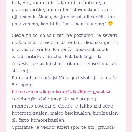
Itak, v njunih očeh, tako ni bilo nobenega
pravega moškega na celem slovenskem, razen
njiju samih. Škoda, da ju niso nikoli soočili.. me
prav zanima, kdo bi bil “last man standing”
Glede na to, da vaju niti ne poznamo.. je seveda
možna tudi ta verzija, da je fant dejanski gej.. in
ima vas za krinko. Kar se žal dostikrat zgodi
zaradi pritiskov družbe.. kot tudi tega, da
človeška seksualnost ni polarna.. temveč ima več
stopenj.
Po nekoliko staršejši Kinseyevi skali, je vmes še
5 stopenj:
https://en.m.wikipedia.org/wiki/Kinsey_scale#
Sodobnejše skale imajo še več stopenj.
Preprosto povedano: človek je lahko izključno
heteroseksualen, malce biseksualen, biseksualen
ali čisto homoseksualen.
Vprašanje je vedno: kateri spol te bolj privlači?