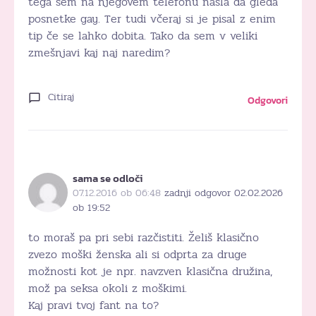
tega sem na njegovem telefonu našla da gleda
posnetke gay. Ter tudi včeraj si je pisal z enim
tip če se lahko dobita. Tako da sem v veliki
zmešnjavi kaj naj naredim?
Citiraj
Odgovori
sama se odloči
07.12.2016 ob 06:48
zadnji odgovor 02.02.2026
ob 19:52
to moraš pa pri sebi razčistiti. Želiš klasično
zvezo moški ženska ali si odprta za druge
možnosti kot je npr. navzven klasična družina,
mož pa seksa okoli z moškimi.
Kaj pravi tvoj fant na to?