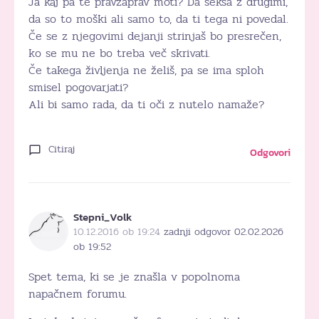
Ja kaj pa te pravzaprav moti? Da seksa z drugimi,
da so to moški ali samo to, da ti tega ni povedal.
Če se z njegovimi dejanji strinjaš bo presrečen,
ko se mu ne bo treba več skrivati.
Če takega življenja ne želiš, pa se ima sploh
smisel pogovarjati?
Ali bi samo rada, da ti oči z nutelo namaže?
Citiraj
Odgovori
Stepni_Volk
10.12.2016 ob 19:24
zadnji odgovor 02.02.2026
ob 19:52
Spet tema, ki se je znašla v popolnoma
napačnem forumu.