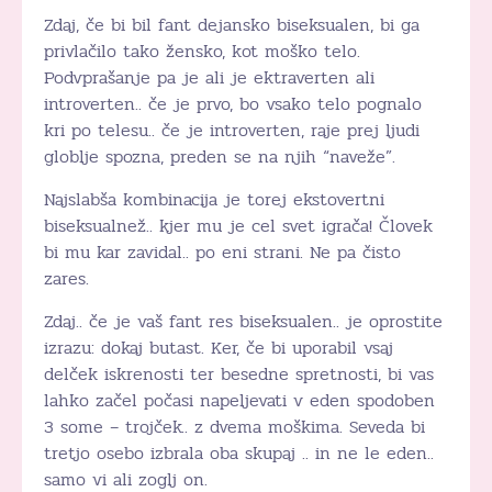
Zdaj, če bi bil fant dejansko biseksualen, bi ga
privlačilo tako žensko, kot moško telo.
Podvprašanje pa je ali je ektraverten ali
introverten.. če je prvo, bo vsako telo pognalo
kri po telesu.. če je introverten, raje prej ljudi
globlje spozna, preden se na njih “naveže”.
Najslabša kombinacija je torej ekstovertni
biseksualnež.. kjer mu je cel svet igrača! Človek
bi mu kar zavidal.. po eni strani. Ne pa čisto
zares.
Zdaj.. če je vaš fant res biseksualen.. je oprostite
izrazu: dokaj butast. Ker, če bi uporabil vsaj
delček iskrenosti ter besedne spretnosti, bi vas
lahko začel počasi napeljevati v eden spodoben
3 some – trojček.. z dvema moškima. Seveda bi
tretjo osebo izbrala oba skupaj .. in ne le eden..
samo vi ali zoglj on.