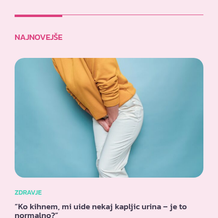
NAJNOVEJŠE
ZDRAVJE
“Ko kihnem, mi uide nekaj kapljic urina – je to
normalno?”