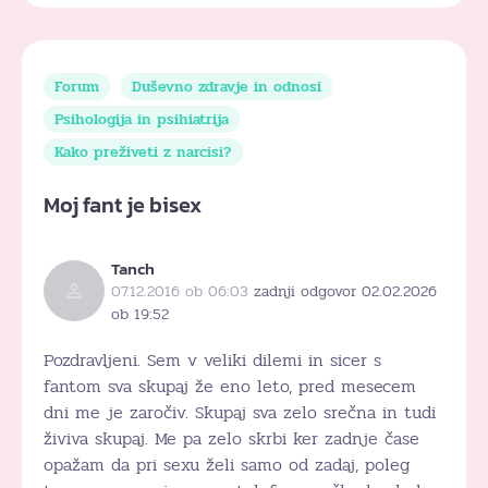
Forum
Duševno zdravje in odnosi
Psihologija in psihiatrija
Kako preživeti z narcisi?
Moj fant je bisex
Tanch
07.12.2016 ob 06:03
zadnji odgovor 02.02.2026
ob 19:52
Pozdravljeni. Sem v veliki dilemi in sicer s
fantom sva skupaj že eno leto, pred mesecem
dni me je zaročiv. Skupaj sva zelo srečna in tudi
živiva skupaj. Me pa zelo skrbi ker zadnje čase
opažam da pri sexu želi samo od zadaj, poleg