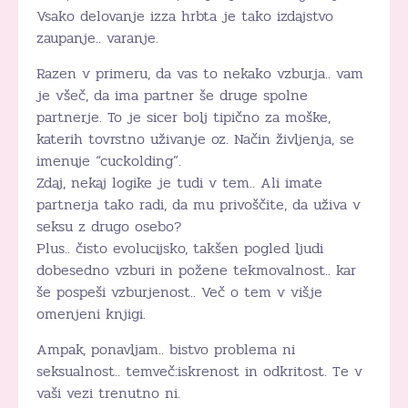
Vsako delovanje izza hrbta je tako izdajstvo
zaupanje.. varanje.
Razen v primeru, da vas to nekako vzburja.. vam
je všeč, da ima partner še druge spolne
partnerje. To je sicer bolj tipično za moške,
katerih tovrstno uživanje oz. Način življenja, se
imenuje “cuckolding”.
Zdaj, nekaj logike je tudi v tem.. Ali imate
partnerja tako radi, da mu privoščite, da uživa v
seksu z drugo osebo?
Plus.. čisto evolucijsko, takšen pogled ljudi
dobesedno vzburi in požene tekmovalnost.. kar
še pospeši vzburjenost.. Več o tem v višje
omenjeni knjigi.
Ampak, ponavljam.. bistvo problema ni
seksualnost.. temveč:iskrenost in odkritost. Te v
vaši vezi trenutno ni.