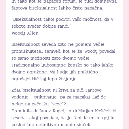
In tako kot je napačen forum, je tudi domnevna
fantova biseksualnost lahko čisto napačna.
“Biseksualnost takoj podvoji vašo možnost, da v
soboto zvečer dobite randi.”
Woody Allen
Biseksualnost seveda zato ne pomeni večje
promiskuitete.. temveč, kot je že Woody povedal,
so samo možnosti zato dvojno večje.
Tradicionalno ljubosumne ženske so tako lahko
dvojno ogrožene. Vsi ljudje jih praktično
ogrožajo! Nič kaj lepo življenje.
Zdaj, biseksualnost ni kriva za nič. Fantovo
vedenje – prikrivanje.. pa za marsikaj. Laž že
nekje na začetku “veze”?
Preminila dr.Janez Rugelj in dr.Marijan Košiček bi
seveda takoj povedala, da je fant latentni gej in
posledično definitivno mamin sinček.