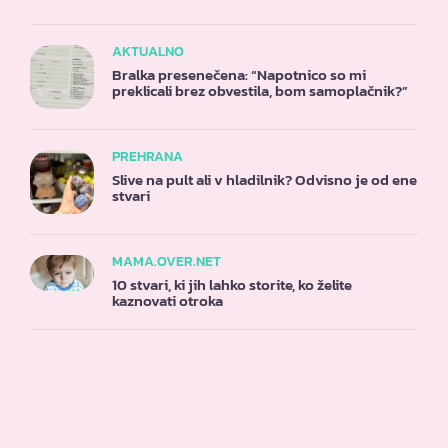
AKTUALNO
Bralka presenečena: “Napotnico so mi
preklicali brez obvestila, bom samoplačnik?”
PREHRANA
Slive na pult ali v hladilnik? Odvisno je od ene
stvari
MAMA.OVER.NET
10 stvari, ki jih lahko storite, ko želite
kaznovati otroka