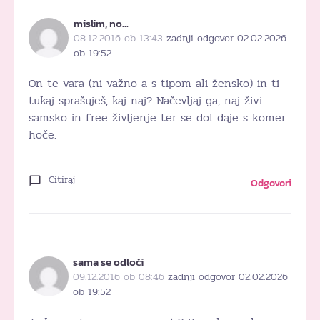
mislim, no…
08.12.2016 ob 13:43
zadnji odgovor 02.02.2026
ob 19:52
On te vara (ni važno a s tipom ali žensko) in ti
tukaj sprašuješ, kaj naj? Načevljaj ga, naj živi
samsko in free življenje ter se dol daje s komer
hoče.
Citiraj
Odgovori
sama se odloči
09.12.2016 ob 08:46
zadnji odgovor 02.02.2026
ob 19:52