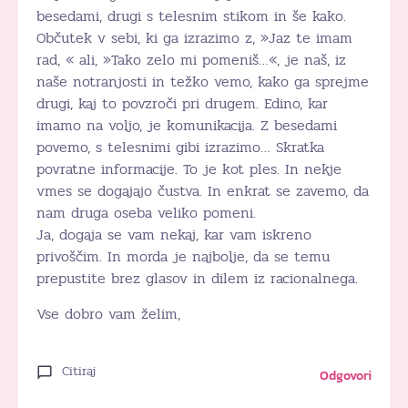
besedami, drugi s telesnim stikom in še kako.
Občutek v sebi, ki ga izrazimo z, »Jaz te imam
rad, « ali, »Tako zelo mi pomeniš…«, je naš, iz
naše notranjosti in težko vemo, kako ga sprejme
drugi, kaj to povzroči pri drugem. Edino, kar
imamo na voljo, je komunikacija. Z besedami
povemo, s telesnimi gibi izrazimo… Skratka
povratne informacije. To je kot ples. In nekje
vmes se dogajajo čustva. In enkrat se zavemo, da
nam druga oseba veliko pomeni.
Ja, dogaja se vam nekaj, kar vam iskreno
privoščim. In morda je najbolje, da se temu
prepustite brez glasov in dilem iz racionalnega.
Vse dobro vam želim,
Citiraj
Odgovori