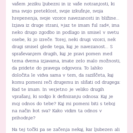
vašem jeziku ljubezni in iz vaše notranjosti, ki
ima svojo preteklost, svoje izkušnje, svoja
hrepenenja, svoje vzorce navezanosti in bližine…
Izjava iz druge strani, »jaz te imam ful rad«, ima
neko drugo zgodbo in podlago in smisel v svetu
osebe, ki jo izreče. Torej, neki drugi vzorci, nek
drugi smisel glede tega, kaj je navezanost… S
spraševanjem drugih, kaj je pravi pomen med
tema dvema izjavama, imate zelo malo možnosti,
da pridete do pravega odgovora. To lahko
določita le vidva sama v tem, da raziščeta, kaj
komu pomeni reči drugemu in slišati od drugega:
Rad te imam. In verjetno je veliko drugih
vprašanj, ki sodijo k definiranju odnosa: Kaj je
moj odnos do tebe? Kaj mi pomeni biti s teboj
na način kot sva? Kako vidim ta odnos v
prihodnje?
Na tej točki pa se začenja nekaj, kar ljubezen ali