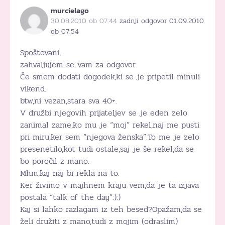
murcielago
30.08.2010 ob 07:44
zadnji odgovor 01.09.2010
ob 07:54
Spoštovani,
zahvaljujem se vam za odgovor.
Če smem dodati dogodek,ki se je pripetil minuli
vikend.
btw,ni vezan,stara sva 40+.
V družbi njegovih prijateljev se je eden zelo
zanimal zame,ko mu je “moj” rekel,naj me pusti
pri miru,ker sem “njegova ženska”.To me je zelo
presenetilo,kot tudi ostale,saj je še rekel,da se
bo poročil z mano.
Mhm,kaj naj bi rekla na to.
Ker živimo v majhnem kraju vem,da je ta izjava
postala “talk of the day”:):)
Kaj si lahko razlagam iz teh besed?Opažam,da se
želi družiti z mano,tudi z mojim (odraslim)