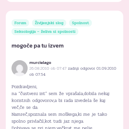
Forum
Življenjski slog
Spolnost
Seksologija – želiva si spolnosti
mogoče pa tu izvem
murcielago
26.08.2010 ob 07:47
zadnji odgovor 01.09.2010
ob 07:54
Pozdravljeni,
na “čustveni int” sem že vprašala,dobila nekaj
koristnih odgovorov,a bi rada izvedela še kaj
več,če se da.
Namreč,spoznala sem moškega,ki me je tako
spolno privlačil,kot tudi jaz njega.
Dobivava se pri njem,večkrat me pelje