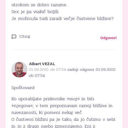
otrokom se dobro razume.
Sex je pa vsakič boljši.
Je možno,da tudi zaradi večje čustvene bližine?
Citiraj
Odgovori
Albert VEZAL
01.09.2010 ob 07:54
zadnji odgovor 01.09.2010
ob 07:54
Spoštovani!
Ko uporabljate pridevnike »moj« in biti
»njegova«, v tem prepoznavam razvoj bližine in
navezanosti, ki pomeni nekaj več.
O čustveni bližini pa je tako, da jo čutimo v sebi
in jo z drugo osebo izmenjujemo. Eni z