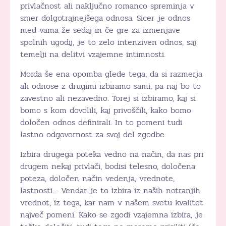
privlačnost ali naključno romanco spreminja v
smer dolgotrajnejšega odnosa. Sicer je odnos
med vama že sedaj in če gre za izmenjave
spolnih ugodij, je to zelo intenziven odnos, saj
temelji na delitvi vzajemne intimnosti.
Morda še ena opomba glede tega, da si razmerja
ali odnose z drugimi izbiramo sami, pa naj bo to
zavestno ali nezavedno. Torej si izbiramo, kaj si
bomo s kom dovolili, kaj privoščili, kako bomo
določen odnos definirali. In to pomeni tudi
lastno odgovornost za svoj del zgodbe.
Izbira drugega poteka vedno na način, da nas pri
drugem nekaj privlači, bodisi telesno, določena
poteza, določen način vedenja, vrednote,
lastnosti… Vendar je to izbira iz naših notranjih
vrednot, iz tega, kar nam v našem svetu kvalitet
največ pomeni. Kako se zgodi vzajemna izbira, je