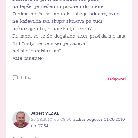
na”lepše”,je nežen in pozoren do mene.
Zanima me,če se lahko iz takega odnosa(javno
ne kaževa,da sva skupaj,skrivava pa tudi
ne),razvije obojestranska ljubezen?
Pri meni se to že dogaja,on sicer pravi,da me ima
“ful “rad,a ne vem,ker je zadeva
nekako”prediskretna”.
Vaše mnenje?
Citiraj
Odgovori
Albert VEZAL
29.08.2010 ob 08:50
zadnji odgovor 01.09.2010
ob 07:54