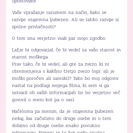
Spoštovani!
Vaše vprašanje razumem na način, kako se
razvije vzajemna ljubezen. Ali se lahko razvije iz
spolne privlačnosti?
O tem ima verjetno vsak par svojo zgodbo.
Lažje bi odgovarjal, če bi vedel za vašo starost in
starost moškega.
Prav tako, če bi vedel, ali gre za zvezo, ki ni
obremenjena s kakšno tretjo zvezo (npr. ali je
moški poročen ali samski)? Tako bo moj odgovor
nastal na podlagi svojega filma, ki sem si ga
ustvaril ob vaših informacijah (in bo verjetno več
govoril o meni kot pa o vas).
Načeloma pa menim, da je vzajemna ljubezen
nekaj, kar začutimo do druge osebe in o tem
dobimo od druge osebe enako povratno
informacijo. Najprej je to kot neka zrcalna