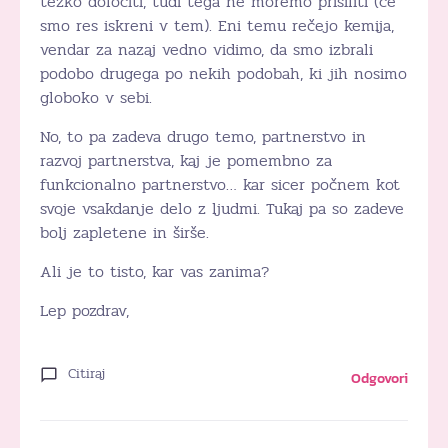
težko določiti, tudi tega ne moremo prisiliti (če
smo res iskreni v tem). Eni temu rečejo kemija,
vendar za nazaj vedno vidimo, da smo izbrali
podobo drugega po nekih podobah, ki jih nosimo
globoko v sebi.
No, to pa zadeva drugo temo, partnerstvo in
razvoj partnerstva, kaj je pomembno za
funkcionalno partnerstvo… kar sicer počnem kot
svoje vsakdanje delo z ljudmi. Tukaj pa so zadeve
bolj zapletene in širše.
Ali je to tisto, kar vas zanima?
Lep pozdrav,
Citiraj
Odgovori