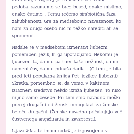
podoba: razumemo se brez besed, enako mislimo,
enako čutimo… Temu rečemo simbiotična faza
zaljubljenosti. Gre za medsebojno navezanost, ko
nam za drugo osebo nič ni težko narediti ali se
spremeniti.
Nadalje je v medsebojni izmenjavi ljubezni
pomemben jezik, ki ga uporabljamo. Nekomu je
ljubezen to, da mu partner kaže nežnost, da mu
nameni čas, da mu prinaša darila… (O tem je bila
pred leti popularna knjiga Pet jezikov ljubezni).
Skratka, pomembno je, da vemo, v kakšnem
izraznem sredstvu nekdo izraža ljubezen. To niso
nujno samo besede. Pri tem smo navadno moški
precej drugačni od žensk, mnogokrat za ženske
boleče drugačni. (Ženske navadno pričakujejo več
čustvenega angažiranja in zavzetosti).
Izjava »Jaz te imam rada« je izgovorjena v