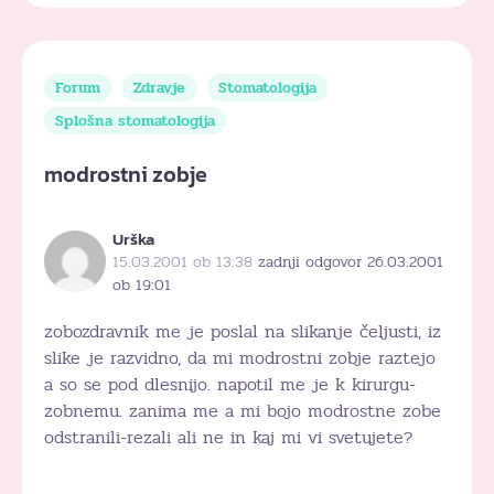
Forum
Zdravje
Stomatologija
Splošna stomatologija
modrostni zobje
Urška
15.03.2001 ob 13:38
zadnji odgovor 26.03.2001
ob 19:01
zobozdravnik me je poslal na slikanje čeljusti, iz
slike je razvidno, da mi modrostni zobje raztejo
a so se pod dlesnijo. napotil me je k kirurgu-
zobnemu. zanima me a mi bojo modrostne zobe
odstranili-rezali ali ne in kaj mi vi svetujete?