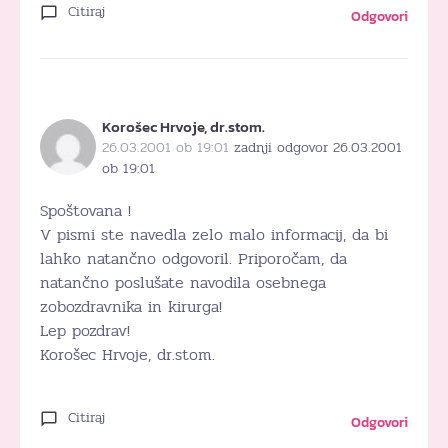
Citiraj
Odgovori
Korošec Hrvoje, dr.stom.
26.03.2001 ob 19:01
zadnji odgovor 26.03.2001
ob 19:01
Spoštovana !
V pismi ste navedla zelo malo informacij, da bi
lahko natančno odgovoril. Priporočam, da
natančno poslušate navodila osebnega
zobozdravnika in kirurga!
Lep pozdrav!
Korošec Hrvoje, dr.stom.
Citiraj
Odgovori