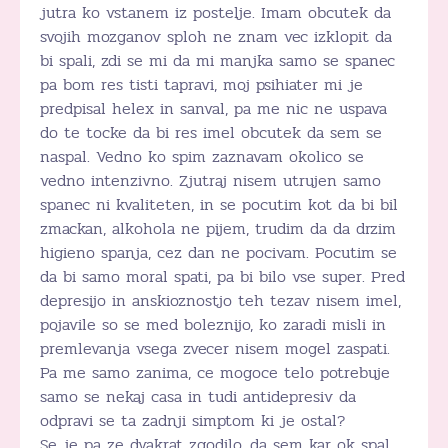
jutra ko vstanem iz postelje. Imam obcutek da
svojih mozganov sploh ne znam vec izklopit da
bi spali, zdi se mi da mi manjka samo se spanec
pa bom res tisti tapravi, moj psihiater mi je
predpisal helex in sanval, pa me nic ne uspava
do te tocke da bi res imel obcutek da sem se
naspal. Vedno ko spim zaznavam okolico se
vedno intenzivno. Zjutraj nisem utrujen samo
spanec ni kvaliteten, in se pocutim kot da bi bil
zmackan, alkohola ne pijem, trudim da da drzim
higieno spanja, cez dan ne pocivam. Pocutim se
da bi samo moral spati, pa bi bilo vse super. Pred
depresijo in anskioznostjo teh tezav nisem imel,
pojavile so se med boleznijo, ko zaradi misli in
premlevanja vsega zvecer nisem mogel zaspati.
Pa me samo zanima, ce mogoce telo potrebuje
samo se nekaj casa in tudi antidepresiv da
odpravi se ta zadnji simptom ki je ostal?
Se je pa ze dvakrat zgodilo, da sem kar ok spal.