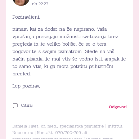
ob 22:23
Pozdravljeni,
nimam kaj za dodat na že napisano. Vaša
vprašanja presegajo možnosti svetovanja brez
pregleda in je veliko boljše, če se o tem
pogovorite s svojim psihiatrom. Glede na vaš
način pisanja, je moj vtis še vedno isti, ampak je
to samo vtis, ki ga mora potrditi psihiatrični
pregled.
Lep pozdrav,
Citiraj
Odgovori
Daniela Fiket, dr. med., specialistka psihiatrije | Inštitut
Neocortex | Kontakt: 070/760-769 ali