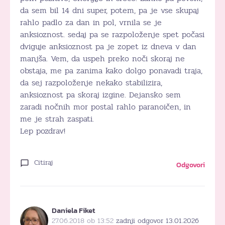
da sem bil 14 dni super, potem, pa je vse skupaj
rahlo padlo za dan in pol, vrnila se je
anksioznost. sedaj pa se razpoloženje spet počasi
dviguje anksioznost pa je zopet iz dneva v dan
manjša. Vem, da uspeh preko noči skoraj ne
obstaja, me pa zanima kako dolgo ponavadi traja,
da sej razpoloženje nekako stabilizira,
anksioznost pa skoraj izgine. Dejansko sem
zaradi nočnih mor postal rahlo paranoičen, in
me je strah zaspati.
Lep pozdrav!
Citiraj
Odgovori
Daniela Fiket
27.06.2018 ob 13:52
zadnji odgovor 13.01.2026