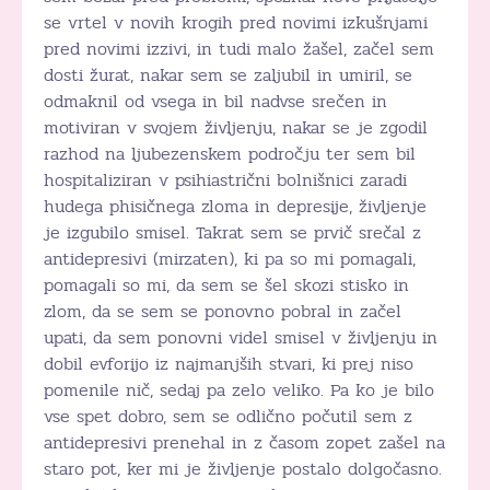
se vrtel v novih krogih pred novimi izkušnjami
pred novimi izzivi, in tudi malo žašel, začel sem
dosti žurat, nakar sem se zaljubil in umiril, se
odmaknil od vsega in bil nadvse srečen in
motiviran v svojem življenju, nakar se je zgodil
razhod na ljubezenskem področju ter sem bil
hospitaliziran v psihiastrični bolnišnici zaradi
hudega phisičnega zloma in depresije, življenje
je izgubilo smisel. Takrat sem se prvič srečal z
antidepresivi (mirzaten), ki pa so mi pomagali,
pomagali so mi, da sem se šel skozi stisko in
zlom, da se sem se ponovno pobral in začel
upati, da sem ponovni videl smisel v življenju in
dobil evforijo iz najmanjših stvari, ki prej niso
pomenile nič, sedaj pa zelo veliko. Pa ko je bilo
vse spet dobro, sem se odlično počutil sem z
antidepresivi prenehal in z časom zopet zašel na
staro pot, ker mi je življenje postalo dolgočasno.