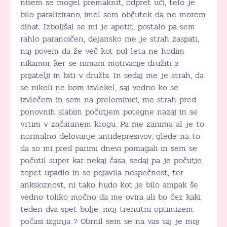
nisem se mogel premaknit, odpret uči, telo je
bilo paralizirano, imel sem občutek da ne morem
dihat. Izboljšal se mi je apetit, postalo pa sem
rahlo paranoičen, dejansko me je strah zaspati,
naj povem da že več kot pol leta ne hodim
nikamor, ker se nimam motivacije družiti z
prijatelji in biti v družbi. In sedaj me je strah, da
se nikoli ne bom izvlekel, saj vedno ko se
izvlečem in sem na prelominici, me strah pred
ponovnih slabim počutjem potegne nazaj in se
vrtim v začaranem krogu. Pa me zanima al je to
normalno delovanje antidepresivov, glede na to
da so mi pred parimi dnevi pomagali in sem se
počutil super kar nekaj časa, sedaj pa je počutje
zopet upadlo in se pojavila nespečnost, ter
anksioznost, ni tako hudo kot je bilo ampak še
vedno toliko močno da me ovira ali bo čez kaki
teden dva spet bolje, moj trenutni optimizem
počasi izginja ? Obrnil sem se na vas saj je moj