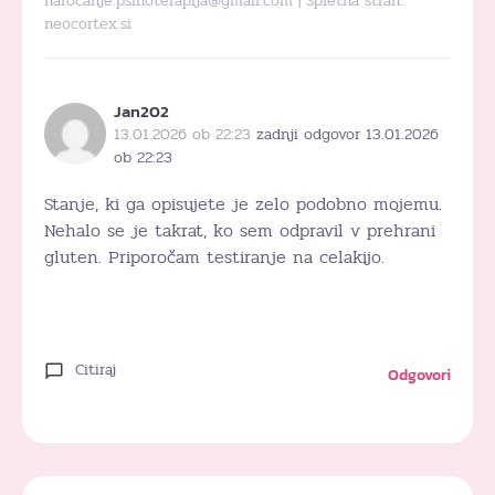
narocanje.psihoterapija@gmail.com
| Spletna stran:
neocortex.si
Jan202
13.01.2026 ob 22:23
zadnji odgovor 13.01.2026
ob 22:23
Stanje, ki ga opisujete je zelo podobno mojemu.
Nehalo se je takrat, ko sem odpravil v prehrani
gluten. Priporočam testiranje na celakijo.
Citiraj
Odgovori