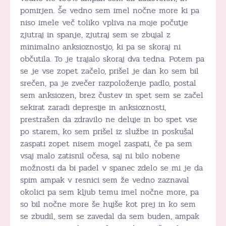
pomirjen. Še vedno sem imel nočne more ki pa
niso imele več toliko vpliva na moje počutje
zjutraj in spanje, zjutraj sem se zbujal z
minimalno anksioznostjo, ki pa se skoraj ni
občutila. To je trajalo skoraj dva tedna. Potem pa
se je vse zopet začelo, prišel je dan ko sem bil
srečen, pa je zvečer razpoloženje padlo, postal
sem anksiozen, brez čustev in spet sem se začel
sekirat zaradi depresije in anksioznosti,
prestrašen da zdravilo ne deluje in bo spet vse
po starem, ko sem prišel iz službe in poskušal
zaspati zopet nisem mogel zaspati, če pa sem
vsaj malo zatisnil očesa, saj ni bilo nobene
možnosti da bi padel v spanec zdelo se mi je da
spim ampak v resnici sem že vedno zaznaval
okolici pa sem kljub temu imel nočne more, pa
so bil nočne more še hujše kot prej in ko sem
se zbudil, sem se zavedal da sem buden, ampak