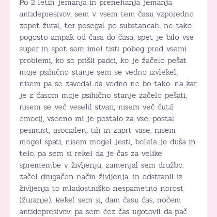
Po 2 letih jemanja in prenehanja jemanja
antidepresivov, sem v vsem tem času vzporedno
zopet žural, ter posegal po substancah, ne tako
pogosto ampak od časa do časa, spet je bilo vse
super in spet sem imel tisti pobeg pred vsemi
problemi, ko so prišli padci, ko je žačelo pešat
moje psihično stanje sem se vedno izvlekel,
nisem pa se zavedal da vedno ne bo tako. na kar
je z časom moje psihično stanje začelo pešati,
nisem se več veselil stvari, nisem več čutil
emocij, vseeno mi je postalo za vse, postal
pesimist, asocialen, tih in zaprt vase, nisem
mogel spati, nisem mogel jesti, bolela je duša in
telo, pa sem si rekel da je čas za velike
spremembe v življenju, zamenjal sem družbo,
začel drugačen način življenja, in odstranil iz
življenja to mladostniško nespametno norost
(žuranje). Rekel sem si, dam času čas, nočem
antidepresivov, pa sem ćez čas ugotovil da pač