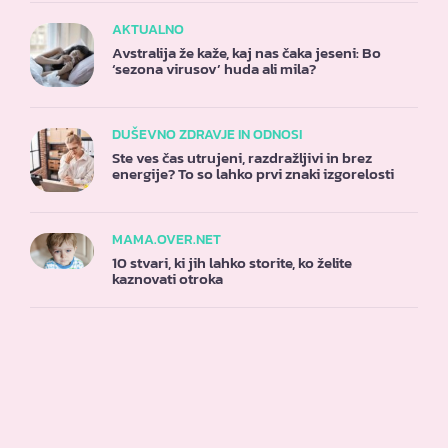
AKTUALNO
Avstralija že kaže, kaj nas čaka jeseni: Bo
‘sezona virusov’ huda ali mila?
DUŠEVNO ZDRAVJE IN ODNOSI
Ste ves čas utrujeni, razdražljivi in brez
energije? To so lahko prvi znaki izgorelosti
MAMA.OVER.NET
10 stvari, ki jih lahko storite, ko želite
kaznovati otroka