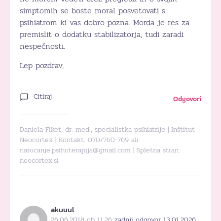
simptomih se boste moral posvetovati s
psihiatrom ki vas dobro pozna. Morda je res za
premislit o dodatku stabilizatorja, tudi zaradi
nespečnosti.
Lep pozdrav,
Citiraj
Odgovori
Daniela Fiket, dr. med., specialistka psihiatrije | Inštitut
Neocortex | Kontakt: 070/760-769 ali
narocanje.psihoterapija@gmail.com
| Spletna stran:
neocortex.si
akuuul
26.06.2018 ob 11:26
zadnji odgovor 13.01.2026