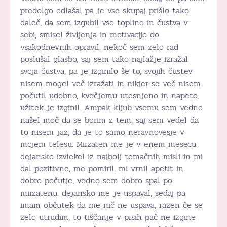
predolgo odlašal pa je vse skupaj prišlo tako
daleč, da sem izgubil vso toplino in čustva v
sebi, smisel življenja in motivacijo do
vsakodnevnih opravil, nekoč sem zelo rad
poslušal glasbo, saj sem tako najlažje izražal
svoja čustva, pa je izginilo še to, svojih čustev
nisem mogel več izražati in nikjer se več nisem
počutil udobno, kvečjemu utesnjeno in napeto,
užitek je izginil. Ampak kljub vsemu sem vedno
našel moč da se borim z tem, saj sem vedel da
to nisem jaz, da je to samo neravnovesje v
mojem telesu. Mirzaten me je v enem mesecu
dejansko izvlekel iz najbolj temačnih misli in mi
dal pozitivne, me pomiril, mi vrnil apetit in
dobro počutje, vedno sem dobro spal po
mirzatenu, dejansko me je uspaval, sedaj pa
imam občutek da me nič ne uspava, razen če se
zelo utrudim, to tiščanje v prsih pač ne izgine