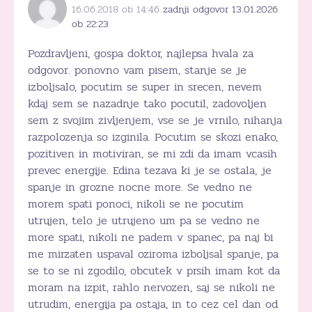
16.06.2018 ob 14:46
zadnji odgovor 13.01.2026
ob 22:23
Pozdravljeni, gospa doktor, najlepsa hvala za
odgovor. ponovno vam pisem, stanje se je
izboljsalo, pocutim se super in srecen, nevem
kdaj sem se nazadnje tako pocutil, zadovoljen
sem z svojim zivljenjem, vse se je vrnilo, nihanja
razpolozenja so izginila. Pocutim se skozi enako,
pozitiven in motiviran, se mi zdi da imam vcasih
prevec energije. Edina tezava ki je se ostala, je
spanje in grozne nocne more. Se vedno ne
morem spati ponoci, nikoli se ne pocutim
utrujen, telo je utrujeno um pa se vedno ne
more spati, nikoli ne padem v spanec, pa naj bi
me mirzaten uspaval oziroma izboljsal spanje, pa
se to se ni zgodilo, obcutek v prsih imam kot da
moram na izpit, rahlo nervozen, saj se nikoli ne
utrudim, energija pa ostaja, in to cez cel dan od