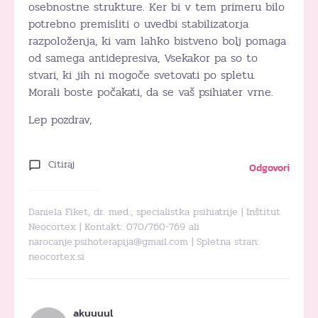
osebnostne strukture. Ker bi v tem primeru bilo
potrebno premisliti o uvedbi stabilizatorja
razpoloženja, ki vam lahko bistveno bolj pomaga
od samega antidepresiva, Vsekakor pa so to
stvari, ki jih ni mogoče svetovati po spletu.
Morali boste počakati, da se vaš psihiater vrne.
Lep pozdrav,
Citiraj
Odgovori
Daniela Fiket, dr. med., specialistka psihiatrije | Inštitut
Neocortex | Kontakt: 070/760-769 ali
narocanje.psihoterapija@gmail.com
| Spletna stran:
neocortex.si
akuuuul