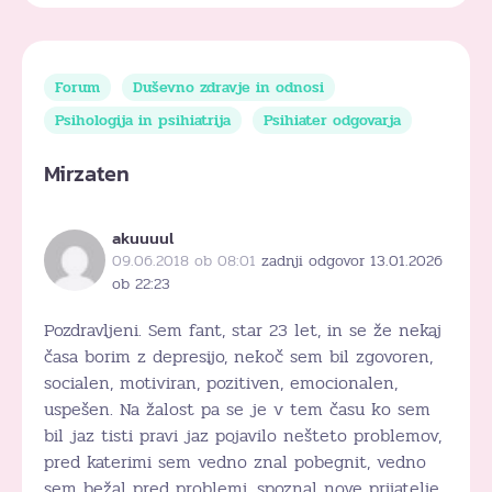
Forum
Duševno zdravje in odnosi
Psihologija in psihiatrija
Psihiater odgovarja
Mirzaten
akuuuul
09.06.2018 ob 08:01
zadnji odgovor 13.01.2026
ob 22:23
Pozdravljeni. Sem fant, star 23 let, in se že nekaj
časa borim z depresijo, nekoč sem bil zgovoren,
socialen, motiviran, pozitiven, emocionalen,
uspešen. Na žalost pa se je v tem času ko sem
bil jaz tisti pravi jaz pojavilo nešteto problemov,
pred katerimi sem vedno znal pobegnit, vedno
sem bežal pred problemi, spoznal nove prijatelje