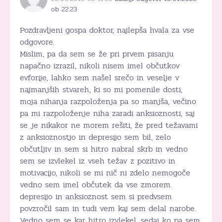
ob 22:23
Pozdravljeni gospa doktor, najlepša hvala za vse
odgovore.
Mislim, pa da sem se že pri prvem pisanju
napačno izrazil, nikoli nisem imel občutkov
evforije, lahko sem našel srečo in veselje v
najmanjših stvareh, ki so mi pomenile dosti,
moja nihanja razpoloženja pa so manjša, večino
pa mi razpoloženje niha zaradi anksioznosti, saj
se je nikakor ne morem rešiti, že pred težavami
z anksioznostjo in depresijo sem bil, zelo
občutljiv in sem si hitro nabral skrb in vedno
sem se izvlekel iz vseh težav z pozitivo in
motivacijo, nikoli se mi nič ni zdelo nemogoče
vedno sem imel občutek da vse zmorem.
depresijo in anksioznost sem si predvsem
povzročil sam in tudi vem kaj sem delal narobe.
Vedno sem se kar hitro izvlekel, sedaj ko pa sem