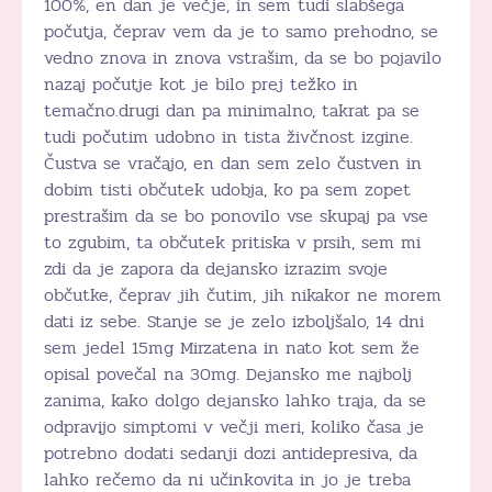
100%, en dan je večje, in sem tudi slabšega
počutja, čeprav vem da je to samo prehodno, se
vedno znova in znova vstrašim, da se bo pojavilo
nazaj počutje kot je bilo prej težko in
temačno.drugi dan pa minimalno, takrat pa se
tudi počutim udobno in tista živčnost izgine.
Čustva se vračajo, en dan sem zelo čustven in
dobim tisti občutek udobja, ko pa sem zopet
prestrašim da se bo ponovilo vse skupaj pa vse
to zgubim, ta občutek pritiska v prsih, sem mi
zdi da je zapora da dejansko izrazim svoje
občutke, čeprav jih čutim, jih nikakor ne morem
dati iz sebe. Stanje se je zelo izboljšalo, 14 dni
sem jedel 15mg Mirzatena in nato kot sem že
opisal povečal na 30mg. Dejansko me najbolj
zanima, kako dolgo dejansko lahko traja, da se
odpravijo simptomi v večji meri, koliko časa je
potrebno dodati sedanji dozi antidepresiva, da
lahko rečemo da ni učinkovita in jo je treba