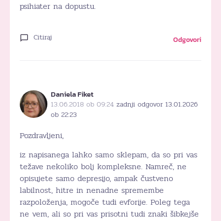
psihiater na dopustu.
Citiraj
Odgovori
Daniela Fiket
13.06.2018 ob 09:24
zadnji odgovor 13.01.2026
ob 22:23
Pozdravljeni,
iz napisanega lahko samo sklepam, da so pri vas
težave nekoliko bolj kompleksne. Namreč, ne
opisujete samo depresijo, ampak čustveno
labilnost, hitre in nenadne spremembe
razpoloženja, mogoče tudi evforije. Poleg tega
ne vem, ali so pri vas prisotni tudi znaki šibkejše