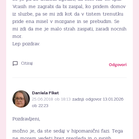
Vcasih me zagrabi da bi zaspal, ko pridem domov
iz sluzbe, pa se mi zdi kot da v tistem trenutku
pride ena misel v mozgane in se prebudim. Se
mi zdi da me je malo strah zaspati, zaradi nocnih
mor.
Lep pozdrav.
Citiraj
Odgovori
Daniela Fiket
25.06.2018 ob 18:13
zadnji odgovor 13.01.2026
ob 22:23
Pozdravljeni,
možno je, da ste sedaj v hipomanični fazi. Tega
ne morem vedeti brez pregleda in o svojih