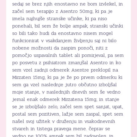
sedaj se brez njih enostavno ne bom izvlekel, in
začel sem terapijo z Asentro 50mg, ki pa je
imela najhujše stranske učinke, ki pa niso
ponehali, bil sem že bolje ampak, stranski učinki
so bili tako hudi da enostavno nisem mogel
funkcionirat v vsakdanjem življenju saj ni bilo
nobene možnosti da zaspim ponoči, niti z
pomočjo uspavalnih tablet ali pomirjeval, pa sem
po posvetu z psihiatrom zmanjšal Asentro in ko
sem vzel zadnji odmerek Asentre preklopil na
Mirzaten 15mg, ki pa je že po prvem odmerku ki
sem ga vzel naslednje jutro občutno izboljšal
moje stanje, v naslednjih dnevih sem še vedno
jemal enak odmerek Mirzatena 15mg, in stanje
se je izboljšalo zelo, začel sem spet sanjat, upat,
postal sem pozitiven, lažje sem zaspal, spet sem
našel svoj užitek v druženju in vsakodnevnih
stvareh in tistega pravega mene. čeprav se
vedno ne 100% ampak sem bil zadovolen, in