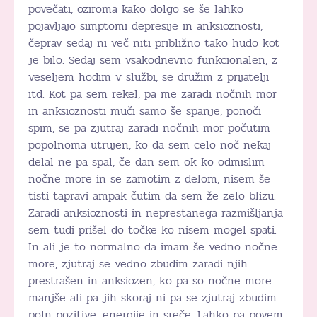
povečati, oziroma kako dolgo se še lahko
pojavljajo simptomi depresije in anksioznosti,
čeprav sedaj ni več niti približno tako hudo kot
je bilo. Sedaj sem vsakodnevno funkcionalen, z
veseljem hodim v službi, se družim z prijatelji
itd. Kot pa sem rekel, pa me zaradi nočnih mor
in anksioznosti muči samo še spanje, ponoči
spim, se pa zjutraj zaradi nočnih mor počutim
popolnoma utrujen, ko da sem celo noč nekaj
delal ne pa spal, če dan sem ok ko odmislim
nočne more in se zamotim z delom, nisem še
tisti tapravi ampak čutim da sem že zelo blizu.
Zaradi anksioznosti in neprestanega razmišljanja
sem tudi prišel do točke ko nisem mogel spati.
In ali je to normalno da imam še vedno nočne
more, zjutraj se vedno zbudim zaradi njih
prestrašen in anksiozen, ko pa so nočne more
manjše ali pa jih skoraj ni pa se zjutraj zbudim
poln pozitive, energije in sreče. Lahko pa povem,