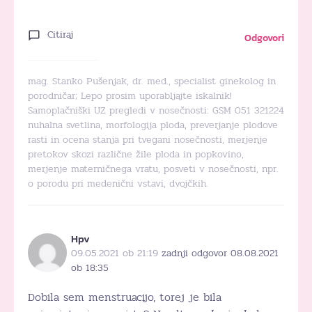
Citiraj
Odgovori
mag. Stanko Pušenjak, dr. med., specialist ginekolog in
porodničar; Lepo prosim uporabljajte iskalnik!
Samoplačniški UZ pregledi v nosečnosti: GSM 051 321224
nuhalna svetlina, morfologija ploda, preverjanje plodove
rasti in ocena stanja pri tvegani nosečnosti, merjenje
pretokov skozi različne žile ploda in popkovino,
merjenje materničnega vratu, posveti v nosečnosti, npr.
o porodu pri medenični vstavi, dvojčkih.
Hpv
09.05.2021 ob 21:19
zadnji odgovor 08.08.2021
ob 18:35
Dobila sem menstruacijo, torej je bila