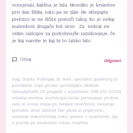
ocenjevali, kakšna je bila. Neredko je krvavitev
prvi dan šibka, nato pa se zlije. Ne sklepajte
prehitro in ne iščite pomoči takoj, ko je nekaj
malenkost drugače kot sicer. Za enkrat ne
vidim razlogov za podrobnejše raziskovanje, če
je kaj narobe in kaj bi to lahko bilo.
Citiraj
Odgovori
mag. Stanko Pušenjak, dr. med., specialist ginekolog in
porodničar; Lepo prosim uporabljajte iskalnik!
Samoplačniški UZ pregledi v nosečnosti: GSM 051 321224
nuhalna svetlina, morfologija ploda, preverjanje plodove
rasti in ocena stanja pri tvegani nosečnosti, merjenje
pretokov skozi različne žile ploda in popkovino,
merjenje materničnega vratu, posveti v nosečnosti, npr.
o porodu pri medenični vstavi, dvojčkih.