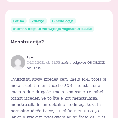
Forum
Zdravje
Ginekologija
Intimna nega in zdravljenje vaginalnih okužb
Menstruacija?
Hpv
04.05.2021 ob 21:53
zadnji odgovor 08.08.2021
ob 18:35
Ovulacijski krvav izcedek sem imela 14.4., torej bi
morala dobiti menstruacijo 30.4., menstruacije
imam redne drugače. Imela sem samo 1.5. rahel
rožnat izcedek. Se to šteje kot menstruacija,
menstruacije imam običajno srednjega toka in
normalno rdeče barve, ali lahko menstruacijo
lahko v kratkem pričakujem ali se šteje da je ta