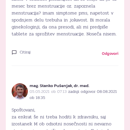
mesec brez menstruacije oz. zapoznela
menstruacija? imam simptome pms, napetost v
spodnjem delu trebuha in jokavost. Bi morala
ginekologinji, da ona presodi, ali mi predpiše
tablete za sprožitev menstruacije. Noseča nisem.
Citiraj
Odgovori
mag. Stanko Pušenjak, dr. med.
05.05.2021 ob 07:13
zadnji odgovor 08.08.2021
ob 18:35
Spoštovani,
za enkrat še ni treba hoditi k zdravniku, saj
izostanek M ob odsotni nosečnosti ni nevarno