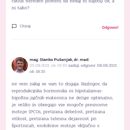
ciklus nereden pomeni da nekaj ni najbolj ok, a
ni tako?
Citiraj
Odgovori
mag. Stanko Pušenjak, dr. med.
05.08.2021 ob 19:39
zadnji odgovor 08.08.2021
ob 18:35
ne vem zakaj se vam to dogaja. Razlogov, da
reprodukcijska hormonska os hipotalamus-
hipofiza-jajčnik-maternica ne deluje optimalno,
je veliko in obsegajo vse mogoče presnovne
motnje (PCOs, pretirana debelost, pretirana
vitkost, pretirana telesna dejavnost pri
športnicah, endokrine motnje vključno s