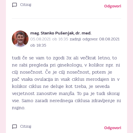
Citiraj
Odgovori
mag. Stanko Pušenjak, dr. med.
05.08.2021 ob 16:35
zadnji odgovor 08.08.2021
ob 18:35
tudi če se vam to zgodi 3x ali večkrat letno, to
ne rabi pregleda pri ginekologu, v kolikor npr. ni
cilj nosečnost. Če je cilj nosečnost, potem je
pač vsaka ovulacija in vsak ciklus merodajen in v
kolikor ciklus ne deluje kot treba, je seveda
verjetnost zanositve manjša. To pa je tudi skoraj
vse. Samo zaradi nerednega ciklusa zdravljenje ni
nujno.
Citiraj
Odgovori