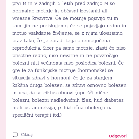
prvi M in v zadnjih 5 letih pred zadnjo M so
normalne motnje in občasni izostanki ali
vmesne krvavitve. Če se motnje pojavijo tu in
tam, jih ne preiskujemo, če se pojavljajo redno in
motijo vsakdanje življenje, se z njimi ukvarjamo,
prav tako, če je zaradi tega onemogočena
reprodukcija. Sicer pa same motnje, zlasti če niso
prisotne redno, niso nevarne in ne povzročajo
bolezni niti večinoma niso posledica bolezni. Če
gre le za funkcijske motnje (hormonske) se
situacija zdravi s hormoni, če je za stanjem
kakšna druga bolezen, se zdravi osnovno bolezen
in upa, da se ciklus obnovi (npr. ščitnične
bolezni, bolezni nadledvičnih žlez, hud diabetes
melitus, anoreksija, psihiatrična obolenja na
specifični terapiji itd.)
Citiraj
Odgovori