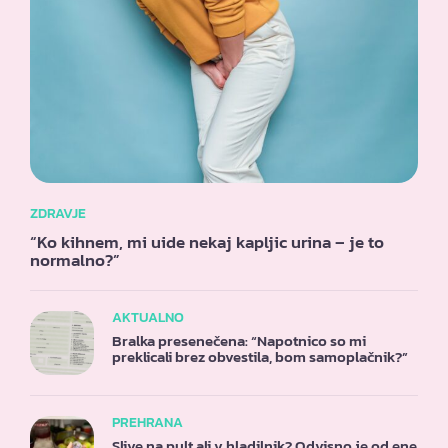
ZDRAVJE
“Ko kihnem, mi uide nekaj kapljic urina – je to
normalno?”
AKTUALNO
Bralka presenečena: “Napotnico so mi
preklicali brez obvestila, bom samoplačnik?”
PREHRANA
Slive na pult ali v hladilnik? Odvisno je od ene