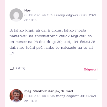
Hpv
08.08.2021 ob 13:10
zadnji odgovor 08.08.2021
ob 18:35
Bi lahko krajši ali daljši ciklusi lahko morda
nakazovali na anovulatorne cikle? Moji cikli so
en mesec na 28 dni, drugi 30, tretji 34, četrti 25
dni, niso točni pač, lahko to nakazuje na to ali
…?
Citiraj
Odgovori
mag. Stanko Pušenjak, dr. med.
08.08.2021 ob 18:35
zadnji odgovor 08.08.2021
ob 18:35