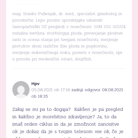
mag. Stanko Pušenjak, dr. med., specialist ginekolog in
porodničar; Lepo prosim uporabljajte iskalnik!
Samoplačniški UZ pregledi v nosečnosti: GSM 051 321224
nuhalna svetlina, morfologija ploda, preverjanje plodove
rasti in ocena stanja pri tvegani nosečnosti, merjenje
pretokov skozi različne žile ploda in popkovino,
merjenje materničnega vratu, posveti v nosečnosti, npr.
o porodu pri medenični vstavi, dvojčkih.
Hpv
05.08.2021 ob 17:18
zadnji odgovor 08.08.2021
ob 18:35
Zakaj se mi pa to dogaja? Kakšen je pa pregled
in kakšno je morebitno zdravljenje? Ja, to da
imaš reden ciklus in da je zmožnost zanositve
ok je dokaz da je s tvojim telesom vse ok, če je