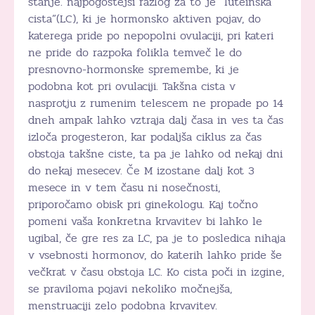
stanje. najpogostejši razlog za to je “luteinska
cista”(LC), ki je hormonsko aktiven pojav, do
katerega pride po nepopolni ovulaciji, pri kateri
ne pride do razpoka folikla temveč le do
presnovno-hormonske spremembe, ki je
podobna kot pri ovulaciji. Takšna cista v
nasprotju z rumenim telescem ne propade po 14
dneh ampak lahko vztraja dalj časa in ves ta čas
izloča progesteron, kar podaljša ciklus za čas
obstoja takšne ciste, ta pa je lahko od nekaj dni
do nekaj mesecev. Če M izostane dalj kot 3
mesece in v tem času ni nosečnosti,
priporočamo obisk pri ginekologu. Kaj točno
pomeni vaša konkretna krvavitev bi lahko le
ugibal, če gre res za LC, pa je to posledica nihaja
v vsebnosti hormonov, do katerih lahko pride še
večkrat v času obstoja LC. Ko cista poči in izgine,
se praviloma pojavi nekoliko močnejša,
menstruaciji zelo podobna krvavitev.