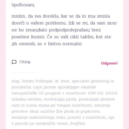
Spoštovani,
mislim, da sva dorekla, kar se da in ima smisla
doreči o vašem problemu. Zdi se mi, da vam sicer
ne bo zmanjkalo podpodpodvprašanj brez
posebne koristi. Če so vaši cikli takšni, kot ste
jih omenili, so v bistvu normalni.
Citiraj
Odgovori
mag. Stanko Pušenjak, dr. med., specialist ginekolog in
porodničar; Lepo prosim uporabljajte iskalnik!
Samoplačniški UZ pregledi v nosečnosti: GSM 051 321224
nuhalna svetlina, morfologija ploda, preverjanje plodove
rasti in ocena stanja pri tvegani nosečnosti, merjenje
pretokov skozi različne žile ploda in popkovino,
merjenje materničnega vratu, posveti v nosečnosti, npr.
o porodu pri medenični vstavi, dvojčkih.