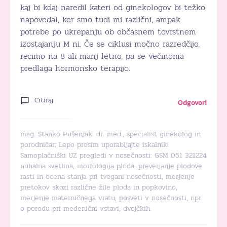
kaj bi kdaj naredil kateri od ginekologov bi težko
napovedal, ker smo tudi mi različni, ampak
potrebe po ukrepanju ob občasnem tovrstnem
izostajanju M ni. Če se ciklusi močno razredčijo,
recimo na 8 ali manj letno, pa se večinoma
predlaga hormonsko terapijo.
Citiraj
Odgovori
mag. Stanko Pušenjak, dr. med., specialist ginekolog in
porodničar; Lepo prosim uporabljajte iskalnik!
Samoplačniški UZ pregledi v nosečnosti: GSM 051 321224
nuhalna svetlina, morfologija ploda, preverjanje plodove
rasti in ocena stanja pri tvegani nosečnosti, merjenje
pretokov skozi različne žile ploda in popkovino,
merjenje materničnega vratu, posveti v nosečnosti, npr.
o porodu pri medenični vstavi, dvojčkih.