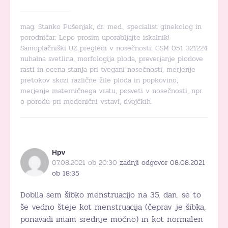
mag. Stanko Pušenjak, dr. med., specialist ginekolog in
porodničar; Lepo prosim uporabljajte iskalnik!
Samoplačniški UZ pregledi v nosečnosti: GSM 051 321224
nuhalna svetlina, morfologija ploda, preverjanje plodove
rasti in ocena stanja pri tvegani nosečnosti, merjenje
pretokov skozi različne žile ploda in popkovino,
merjenje materničnega vratu, posveti v nosečnosti, npr.
o porodu pri medenični vstavi, dvojčkih.
Hpv
07.08.2021 ob 20:30
zadnji odgovor 08.08.2021
ob 18:35
Dobila sem šibko menstruacijo na 35. dan. se to
še vedno šteje kot menstruacija (čeprav je šibka,
ponavadi imam srednje močno) in kot normalen