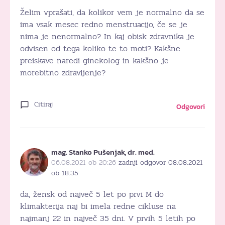
Želim vprašati, da kolikor vem je normalno da se
ima vsak mesec redno menstruacijo, če se je
nima je nenormalno? In kaj obisk zdravnika je
odvisen od tega koliko te to moti? Kakšne
preiskave naredi ginekolog in kakšno je
morebitno zdravljenje?
Citiraj
Odgovori
mag. Stanko Pušenjak, dr. med.
06.08.2021 ob 20:26
zadnji odgovor 08.08.2021
ob 18:35
da, žensk od največ 5 let po prvi M do
klimakterija naj bi imela redne cikluse na
najmanj 22 in največ 35 dni. V prvih 5 letih po