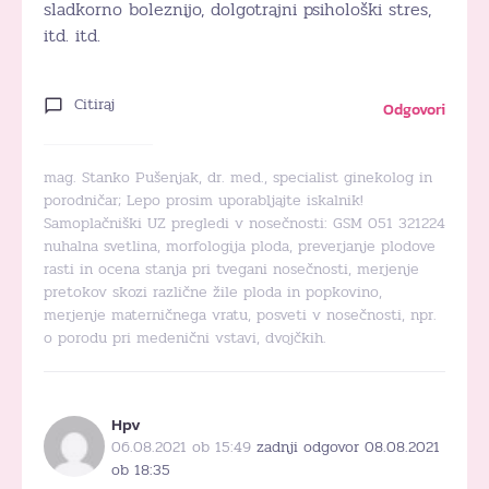
sladkorno boleznijo, dolgotrajni psihološki stres,
itd. itd.
Citiraj
Odgovori
mag. Stanko Pušenjak, dr. med., specialist ginekolog in
porodničar; Lepo prosim uporabljajte iskalnik!
Samoplačniški UZ pregledi v nosečnosti: GSM 051 321224
nuhalna svetlina, morfologija ploda, preverjanje plodove
rasti in ocena stanja pri tvegani nosečnosti, merjenje
pretokov skozi različne žile ploda in popkovino,
merjenje materničnega vratu, posveti v nosečnosti, npr.
o porodu pri medenični vstavi, dvojčkih.
Hpv
06.08.2021 ob 15:49
zadnji odgovor 08.08.2021
ob 18:35