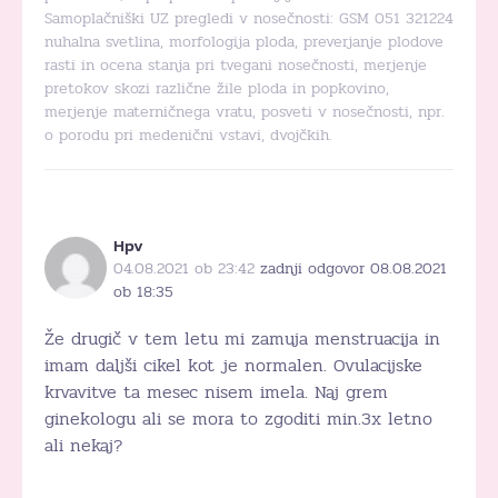
Samoplačniški UZ pregledi v nosečnosti: GSM 051 321224
nuhalna svetlina, morfologija ploda, preverjanje plodove
rasti in ocena stanja pri tvegani nosečnosti, merjenje
pretokov skozi različne žile ploda in popkovino,
merjenje materničnega vratu, posveti v nosečnosti, npr.
o porodu pri medenični vstavi, dvojčkih.
Hpv
04.08.2021 ob 23:42
zadnji odgovor 08.08.2021
ob 18:35
Že drugič v tem letu mi zamuja menstruacija in
imam daljši cikel kot je normalen. Ovulacijske
krvavitve ta mesec nisem imela. Naj grem
ginekologu ali se mora to zgoditi min.3x letno
ali nekaj?