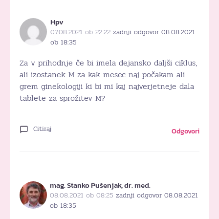
Hpv
07.08.2021 ob 22:22
zadnji odgovor 08.08.2021
ob 18:35
Za v prihodnje če bi imela dejansko daljši ciklus,
ali izostanek M za kak mesec naj počakam ali
grem ginekologiji ki bi mi kaj najverjetneje dala
tablete za sprožitev M?
Citiraj
Odgovori
mag. Stanko Pušenjak, dr. med.
08.08.2021 ob 08:25
zadnji odgovor 08.08.2021
ob 18:35