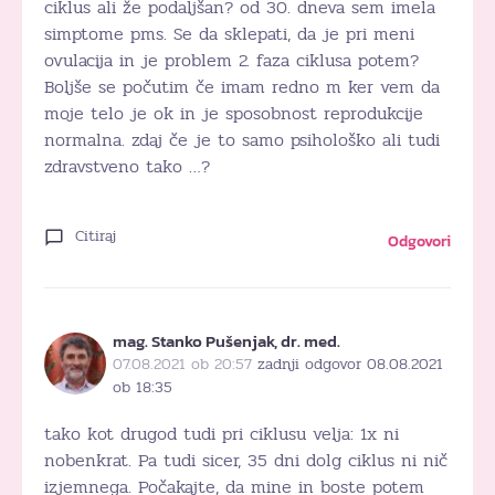
ciklus ali že podaljšan? od 30. dneva sem imela
simptome pms. Se da sklepati, da je pri meni
ovulacija in je problem 2. faza ciklusa potem?
Boljše se počutim če imam redno m ker vem da
moje telo je ok in je sposobnost reprodukcije
normalna. zdaj če je to samo psihološko ali tudi
zdravstveno tako …?
Citiraj
Odgovori
mag. Stanko Pušenjak, dr. med.
07.08.2021 ob 20:57
zadnji odgovor 08.08.2021
ob 18:35
tako kot drugod tudi pri ciklusu velja: 1x ni
nobenkrat. Pa tudi sicer, 35 dni dolg ciklus ni nič
izjemnega. Počakajte, da mine in boste potem