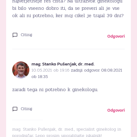
najverjetneje res cista? Na ultrazvok ginekologu
bi bilo vseeno dobro iti, da se preveri ali je vse
ok ali ni potrebno, ker moj cikel je trajal 39 dni?
Citiraj
Odgovori
mag. Stanko Pušenjak, dr. med.
10.05.2021 ob 19:16
zadnji odgovor 08.08.2021
ob 18:35
zaradi tega ni potrebno k ginekologu.
Citiraj
Odgovori
mag. Stanko Pušenjak, dr. med., specialist ginekolog in
porodničar; Lepo prosim uporabljajte iskalnik!