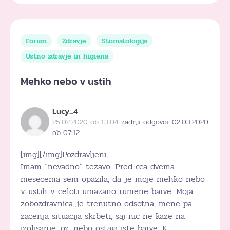
Forum
Zdravje
Stomatologija
Ustno zdravje in higiena
Mehko nebo v ustih
Lucy_4
25.02.2020 ob 13:04
zadnji odgovor 02.03.2020
ob 07:12
[img][/img]Pozdravljeni,
Imam “nevadno” tezavo. Pred cca dvema
mesecema sem opazila, da je moje mehko nebo
v ustih v celoti umazano rumene barve. Moja
zobozdravnica je trenutno odsotna, mene pa
zacenja situacija skrbeti, saj nic ne kaze na
izoljsanje, oz. nebo ostaja iste barve. K