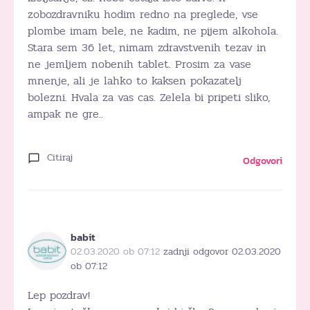
zobozdravniku hodim redno na preglede, vse
plombe imam bele, ne kadim, ne pijem alkohola.
Stara sem 36 let, nimam zdravstvenih tezav in
ne jemljem nobenih tablet. Prosim za vase
mnenje, ali je lahko to kaksen pokazatelj
bolezni. Hvala za vas cas. Zelela bi pripeti sliko,
ampak ne gre..
Citiraj
Odgovori
babit
02.03.2020 ob 07:12
zadnji odgovor 02.03.2020
ob 07:12
Lep pozdrav!