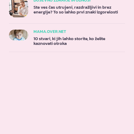
DUŠEVNO ZDRAVJE IN ODNOSI
Ste ves čas utrujeni, razdražljivi in brez
energije? To so lahko prvi znaki izgorelosti
MAMA.OVER.NET
10 stvari, ki jih lahko storite, ko želite
kaznovati otroka