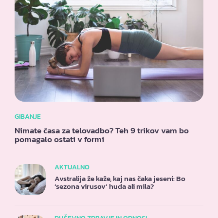
GIBANJE
Nimate časa za telovadbo? Teh 9 trikov vam bo
pomagalo ostati v formi
AKTUALNO
Avstralija že kaže, kaj nas čaka jeseni: Bo
‘sezona virusov’ huda ali mila?