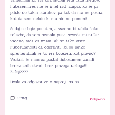
vame!)…saj ko sva bila skupaj sem ctila njegovo
ljubezen….res me je imel rad…ampak ko je pa
prislo do takih izbruhov, pa kot da me ne pozna,
kot da sem nekdo ki mu nic ne pomeni!
Sedaj se boje pocutim, a vseeno bi rabila kako
tolazbo, da sem ravnala prav….seveda mi ni kar
vseeno, rada ga imam…ali se tako vrsto
ljubosumnosti da odpraviti….bi se lahko
spremenil…ali je to res bolezen, kot pravijo?
Veckrat je namrec postal ljubosumen zaradi
brezveznih stvari…brez pravega razloga!!!
Zakaj????
Hvala za odgovor ze v naprej…pa pa
Citiraj
Odgovori