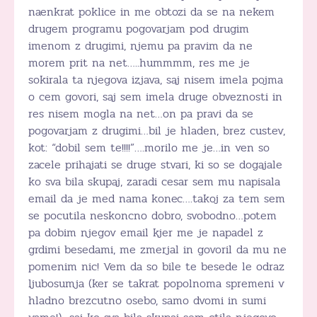
naenkrat poklice in me obtozi da se na nekem
drugem programu pogovarjam pod drugim
imenom z drugimi, njemu pa pravim da ne
morem prit na net…..hummmm, res me je
sokirala ta njegova izjava, saj nisem imela pojma
o cem govori, saj sem imela druge obveznosti in
res nisem mogla na net…on pa pravi da se
pogovarjam z drugimi…bil je hladen, brez custev,
kot: “dobil sem te!!!!”….morilo me je…in ven so
zacele prihajati se druge stvari, ki so se dogajale
ko sva bila skupaj, zaradi cesar sem mu napisala
email da je med nama konec….takoj za tem sem
se pocutila neskoncno dobro, svobodno…potem
pa dobim njegov email kjer me je napadel z
grdimi besedami, me zmerjal in govoril da mu ne
pomenim nic! Vem da so bile te besede le odraz
ljubosumja (ker se takrat popolnoma spremeni v
hladno brezcutno osebo, samo dvomi in sumi