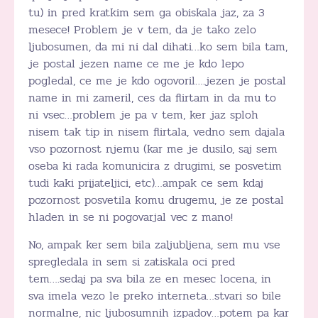
tu) in pred kratkim sem ga obiskala jaz, za 3
mesece! Problem je v tem, da je tako zelo
ljubosumen, da mi ni dal dihati…ko sem bila tam,
je postal jezen name ce me je kdo lepo
pogledal, ce me je kdo ogovoril….jezen je postal
name in mi zameril, ces da flirtam in da mu to
ni vsec…problem je pa v tem, ker jaz sploh
nisem tak tip in nisem flirtala, vedno sem dajala
vso pozornost njemu (kar me je dusilo, saj sem
oseba ki rada komunicira z drugimi, se posvetim
tudi kaki prijateljici, etc)…ampak ce sem kdaj
pozornost posvetila komu drugemu, je ze postal
hladen in se ni pogovarjal vec z mano!
No, ampak ker sem bila zaljubljena, sem mu vse
spregledala in sem si zatiskala oci pred
tem….sedaj pa sva bila ze en mesec locena, in
sva imela vezo le preko interneta…stvari so bile
normalne, nic ljubosumnih izpadov…potem pa kar