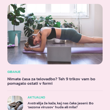
GIBANJE
Nimate časa za telovadbo? Teh 9 trikov vam bo
pomagalo ostati v formi
AKTUALNO
Avstralija že kaže, kaj nas čaka jeseni: Bo
‘sezona virusov’ huda ali mila?