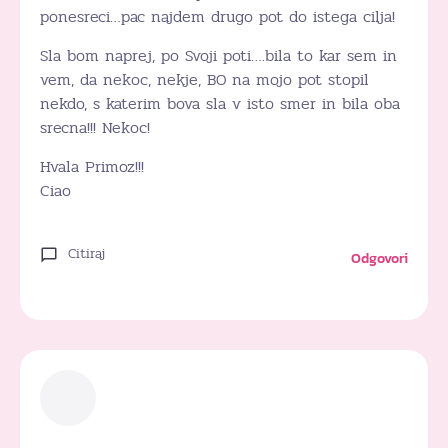
ponesreci…pac najdem drugo pot do istega cilja!
Sla bom naprej, po Svoji poti….bila to kar sem in
vem, da nekoc, nekje, BO na mojo pot stopil
nekdo, s katerim bova sla v isto smer in bila oba
srecna!!! Nekoc!
Hvala Primoz!!!
Ciao
Citiraj
Odgovori