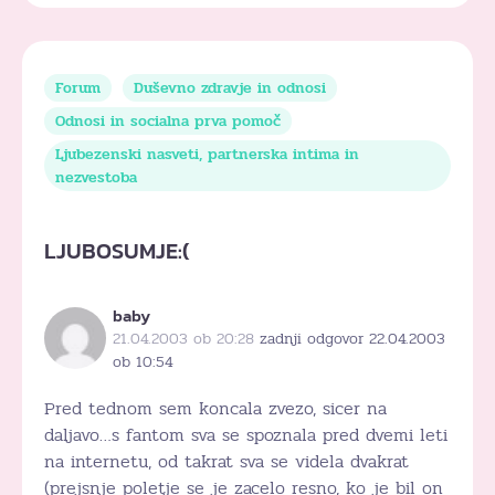
Forum
Duševno zdravje in odnosi
Odnosi in socialna prva pomoč
Ljubezenski nasveti, partnerska intima in
nezvestoba
LJUBOSUMJE:(
baby
21.04.2003 ob 20:28
zadnji odgovor 22.04.2003
ob 10:54
Pred tednom sem koncala zvezo, sicer na
daljavo…s fantom sva se spoznala pred dvemi leti
na internetu, od takrat sva se videla dvakrat
(prejsnje poletje se je zacelo resno, ko je bil on