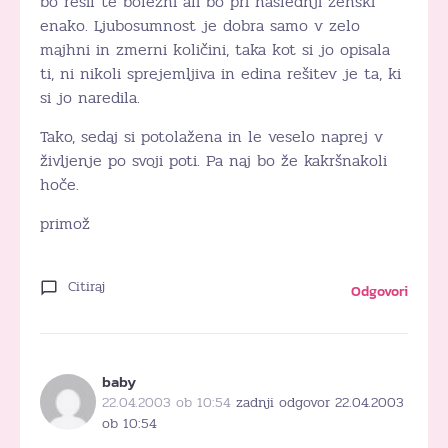
bo rešil te bolezni ali bo pri naslednji ženski
enako. Ljubosumnost je dobra samo v zelo
majhni in zmerni količini, taka kot si jo opisala
ti, ni nikoli sprejemljiva in edina rešitev je ta, ki
si jo naredila.
Tako, sedaj si potolažena in le veselo naprej v
življenje po svoji poti. Pa naj bo že kakršnakoli
hoče.
primož
Citiraj
Odgovori
baby
22.04.2003 ob 10:54
zadnji odgovor 22.04.2003
ob 10:54