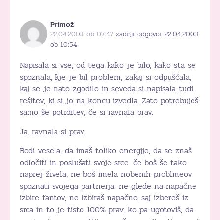
Primož
22.04.2003 ob 07:47
zadnji odgovor 22.04.2003
ob 10:54
Napisala si vse, od tega kako je bilo, kako sta se
spoznala, kje je bil problem, zakaj si odpuščala,
kaj se je nato zgodilo in seveda si napisala tudi
rešitev, ki si jo na koncu izvedla. Zato potrebuješ
samo še potrditev, če si ravnala prav.
Ja, ravnala si prav.
Bodi vesela, da imaš toliko energije, da se znaš
odločiti in poslušati svoje srce. če boš še tako
naprej živela, ne boš imela nobenih problmeov
spoznati svojega partnerja. ne glede na napačne
izbire fantov, ne izbiraš napačno, saj izbereš iz
srca in to je tisto 100% prav, ko pa ugotoviš, da