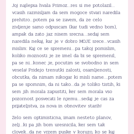
Joj najlepsa hvala Primoz…res si me potolazil…
vcasih razmisljam da sem mogoce stvari naredila
prehitro…potem pa se zavem, da ze celo
zivljenje samo odpuscam (kar tudi vedno bom),
ampak da zato jaz nisem srecna….sedaj sem
naredila nekaj, kar je v dobro MOJE srece…vcasih
mislim: Kaj ce se spremeni….pa takoj pomislim,
koliko moznosti je ze imel da bi se spremenil,
pa se ni…konec je, pocutim se svobodno in sem
vesela! Pridejo trenutki zalosti, osamljenosti,
obcutka, da nimam nikogar ki misli name….potem
pa se spomnim, da ni tako…da je toliko tistih, ki
sem jih morala zapustiti, ker sem morala vso
pozornost posvecati le njemu….sedaj je cas za
prijateljstva, za nova in obnovitev starih!
Zelo sem optimisticna, imam nesteto planov,
zelj…ki pa jih bom uresnicila, ker sem tak
clovek…da ne vrzem puske v koruzo, ko se kaj