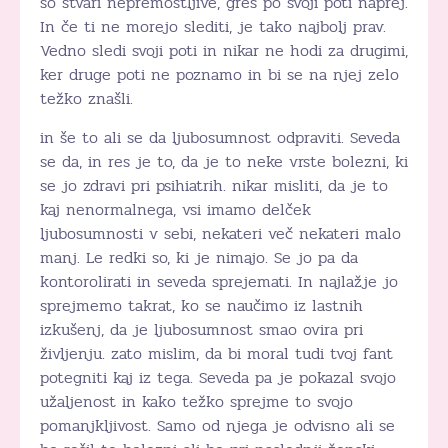
so stvari nepremostljive, greš po svoji poti naprej.
In če ti ne morejo slediti, je tako najbolj prav.
Vedno sledi svoji poti in nikar ne hodi za drugimi,
ker druge poti ne poznamo in bi se na njej zelo
težko znašli.
in še to ali se da ljubosumnost odpraviti. Seveda
se da, in res je to, da je to neke vrste bolezni, ki
se jo zdravi pri psihiatrih. nikar misliti, da je to
kaj nenormalnega, vsi imamo delček
ljubosumnosti v sebi, nekateri več nekateri malo
manj. Le redki so, ki je nimajo. Se jo pa da
kontorolirati in seveda sprejemati. In najlažje jo
sprejmemo takrat, ko se naučimo iz lastnih
izkušenj, da je ljubosumnost smao ovira pri
življenju. zato mislim, da bi moral tudi tvoj fant
potegniti kaj iz tega. Seveda pa je pokazal svojo
užaljenost in kako težko sprejme to svojo
pomanjkljivost. Samo od njega je odvisno ali se