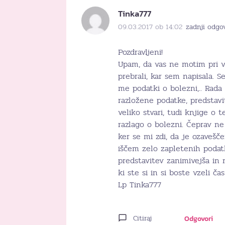
Tinka777
09.03.2017 ob 14:02
zadnji odgo
Pozdravljeni!
Upam, da vas ne motim pri va
prebrali, kar sem napisala. 
me podatki o bolezni,.. Rada 
razložene podatke, predstavi
veliko stvari, tudi knjige o 
razlago o bolezni. Čeprav ne
ker se mi zdi, da je ozavešč
iščem zelo zapletenih podat
predstavitev zanimivejša i
ki ste si in si boste vzeli ča
Lp Tinka777
Citiraj
Odgovori