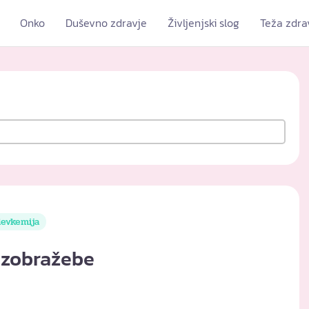
Onko
Duševno zdravje
Življenjski slog
Teža zdra
levkemija
 izobražebe