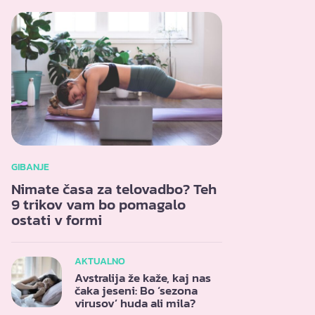
GIBANJE
Nimate časa za telovadbo? Teh
9 trikov vam bo pomagalo
ostati v formi
AKTUALNO
Avstralija že kaže, kaj nas
čaka jeseni: Bo ‘sezona
virusov’ huda ali mila?