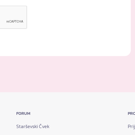
FORUM
PRO
Starševski Čvek
Pri