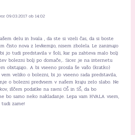
vor 09.03.2017 ob 14:02
šem delu in hvala , da ste si vzeli čas, da si boste
Sem čisto nova z levkemijo, nisem zbolela. Le zanimajo
bi jo tudi predstavila v šoli, kar pa zahteva malo bolj
tev bolezni bolj po domače,.. Sicer je na internetu
tem obstajajo.. A bi vseeno prosila še vašo (kratko)
 vem veliko o bolezni, bi jo vseeno rada predstavila,
enje o bolezni predvsem v našem kraju zelo slabo. Ne
kov, iščem podatke na ravni OŠ in SŠ, da bo
n ne bo samo neko nakladanje. Lepa vam HVALA vsem,
s tudi zame!