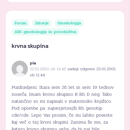
Forum
Zdravje
Ginekologija
ABC ginekologije in porodništva
krvna skupina
pia
22.01.2001 ob 14:46
zadnji odgovor 23.01.2001
ob 11:44
Pozdravljeni. Stara sem 26 let in sem 19 tednov
noseča. Imam krvno skupino B Rh D neg. Tako
natančno so mi napisali v materinsko knjižico.
Pod opombe pa: najverjetnejši Rh genotip
cde/cde. Lepo Vas prosim, če mi lahko poveste
kaj več o tej krvni skupini. Zanima še me, za
katero krvno skupino velja, da bi naj bile