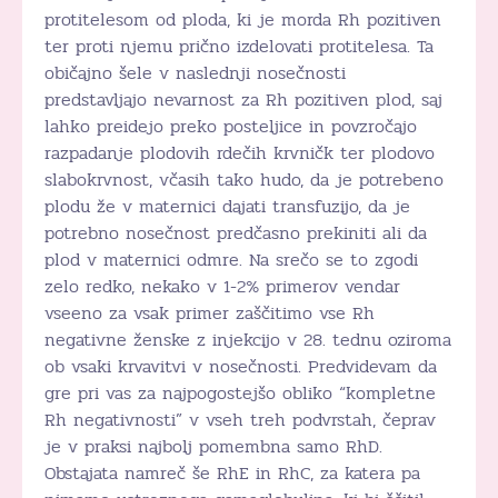
protitelesom od ploda, ki je morda Rh pozitiven
ter proti njemu prično izdelovati protitelesa. Ta
običajno šele v naslednji nosečnosti
predstavljajo nevarnost za Rh pozitiven plod, saj
lahko preidejo preko posteljice in povzročajo
razpadanje plodovih rdečih krvničk ter plodovo
slabokrvnost, včasih tako hudo, da je potrebeno
plodu že v maternici dajati transfuzijo, da je
potrebno nosečnost predčasno prekiniti ali da
plod v maternici odmre. Na srečo se to zgodi
zelo redko, nekako v 1-2% primerov vendar
vseeno za vsak primer zaščitimo vse Rh
negativne ženske z injekcijo v 28. tednu oziroma
ob vsaki krvavitvi v nosečnosti. Predvidevam da
gre pri vas za najpogostejšo obliko “kompletne
Rh negativnosti” v vseh treh podvrstah, čeprav
je v praksi najbolj pomembna samo RhD.
Obstajata namreč še RhE in RhC, za katera pa