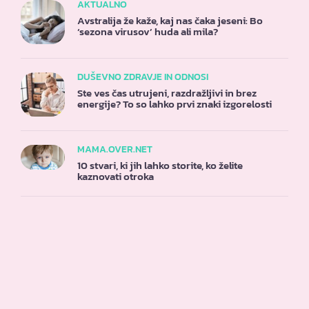
AKTUALNO
Avstralija že kaže, kaj nas čaka jeseni: Bo
‘sezona virusov’ huda ali mila?
DUŠEVNO ZDRAVJE IN ODNOSI
Ste ves čas utrujeni, razdražljivi in brez
energije? To so lahko prvi znaki izgorelosti
MAMA.OVER.NET
10 stvari, ki jih lahko storite, ko želite
kaznovati otroka