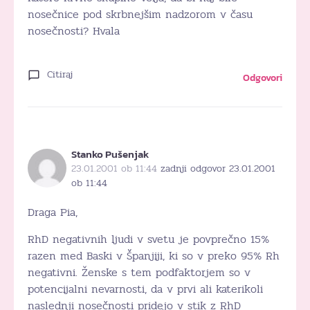
nosečnice pod skrbnejšim nadzorom v času
nosečnosti? Hvala
Citiraj
Odgovori
Stanko Pušenjak
23.01.2001 ob 11:44
zadnji odgovor 23.01.2001
ob 11:44
Draga Pia,
RhD negativnih ljudi v svetu je povprečno 15%
razen med Baski v Španjiji, ki so v preko 95% Rh
negativni. Ženske s tem podfaktorjem so v
potencijalni nevarnosti, da v prvi ali katerikoli
naslednji nosečnosti pridejo v stik z RhD