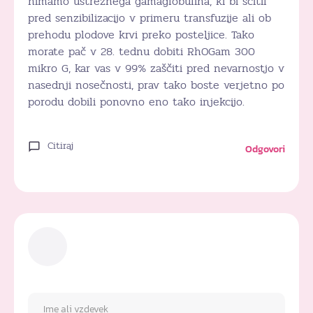
nimamo ustreznega gamaglobulina, ki bi ščitil
pred senzibilizacijo v primeru transfuzije ali ob
prehodu plodove krvi preko posteljice. Tako
morate pač v 28. tednu dobiti RhOGam 300
mikro G, kar vas v 99% zaščiti pred nevarnostjo v
nasednji nosečnosti, prav tako boste verjetno po
porodu dobili ponovno eno tako injekcijo.
Citiraj
Odgovori