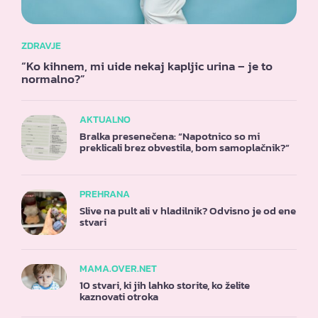
ZDRAVJE
“Ko kihnem, mi uide nekaj kapljic urina – je to
normalno?”
AKTUALNO
Bralka presenečena: “Napotnico so mi
preklicali brez obvestila, bom samoplačnik?”
PREHRANA
Slive na pult ali v hladilnik? Odvisno je od ene
stvari
MAMA.OVER.NET
10 stvari, ki jih lahko storite, ko želite
kaznovati otroka