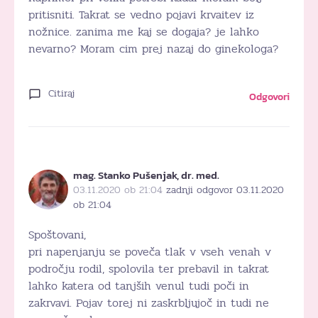
pritisniti. Takrat se vedno pojavi krvaitev iz
nožnice. zanima me kaj se dogaja? je lahko
nevarno? Moram cim prej nazaj do ginekologa?
Citiraj
Odgovori
mag. Stanko Pušenjak, dr. med.
03.11.2020 ob 21:04
zadnji odgovor 03.11.2020
ob 21:04
Spoštovani,
pri napenjanju se poveča tlak v vseh venah v
področju rodil, spolovila ter prebavil in takrat
lahko katera od tanjših venul tudi poči in
zakrvavi. Pojav torej ni zaskrbljujoč in tudi ne