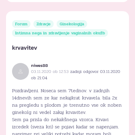
Forum
Zdravje
Ginekologija
Intimna nega in zdravljenje vaginalnih okužb
krvavitev
niwes88
03.11.2020 ob 12:53
zadnji odgovor 03.11.2020
ob 21:04
Pozdravljeni. Noseca sem 7tednov. v zadnjih
14dnevih sem ze kar nekajkrat krvavela. bila 2x
na pregledu s plodom je trenutno vse ok noben
ginekolg ni vedel zakaj krvavitev.
Sem pa prisla do nekakšnega vzorca. Krvavi
izcedek (sveza kri) se pojavi kadar se napenjam.
naprimer pri veliki potrebi kadar moram bolj