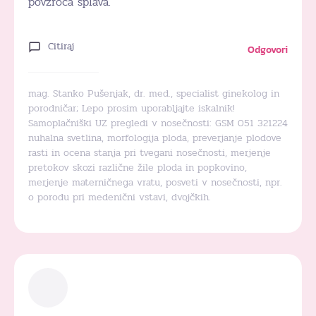
povzroča splava.
Citiraj
Odgovori
mag. Stanko Pušenjak, dr. med., specialist ginekolog in
porodničar; Lepo prosim uporabljajte iskalnik!
Samoplačniški UZ pregledi v nosečnosti: GSM 051 321224
nuhalna svetlina, morfologija ploda, preverjanje plodove
rasti in ocena stanja pri tvegani nosečnosti, merjenje
pretokov skozi različne žile ploda in popkovino,
merjenje materničnega vratu, posveti v nosečnosti, npr.
o porodu pri medenični vstavi, dvojčkih.