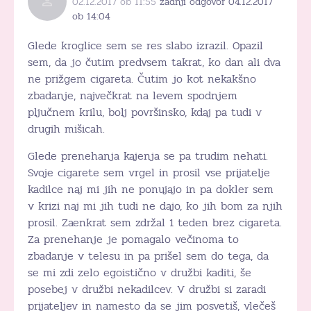
02.12.2017 ob 11:55
zadnji odgovor 04.12.2017
ob 14:04
Glede kroglice sem se res slabo izrazil. Opazil
sem, da jo čutim predvsem takrat, ko dan ali dva
ne prižgem cigareta. Čutim jo kot nekakšno
zbadanje, največkrat na levem spodnjem
pljučnem krilu, bolj površinsko, kdaj pa tudi v
drugih mišicah.
Glede prenehanja kajenja se pa trudim nehati.
Svoje cigarete sem vrgel in prosil vse prijatelje
kadilce naj mi jih ne ponujajo in pa dokler sem
v krizi naj mi jih tudi ne dajo, ko jih bom za njih
prosil. Zaenkrat sem zdržal 1 teden brez cigareta.
Za prenehanje je pomagalo večinoma to
zbadanje v telesu in pa prišel sem do tega, da
se mi zdi zelo egoistično v družbi kaditi, še
posebej v družbi nekadilcev. V družbi si zaradi
prijateljev in namesto da se jim posvetiš, vlečeš