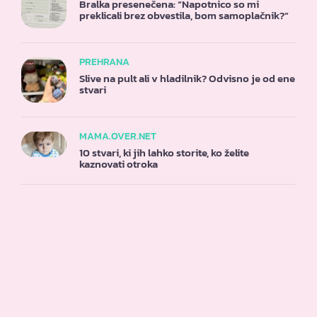
Bralka presenečena: “Napotnico so mi
preklicali brez obvestila, bom samoplačnik?”
PREHRANA
Slive na pult ali v hladilnik? Odvisno je od ene
stvari
MAMA.OVER.NET
10 stvari, ki jih lahko storite, ko želite
kaznovati otroka