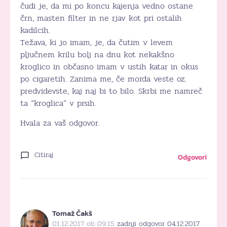
čudi je, da mi po koncu kajenja vedno ostane
črn, masten filter in ne rjav kot pri ostalih
kadilcih.
Težava, ki jo imam, je, da čutim v levem
pljučnem krilu bolj na dnu kot nekakšno
kroglico in občasno imam v ustih katar in okus
po cigaretih. Zanima me, če morda veste oz.
predvidevste, kaj naj bi to bilo. Skrbi me namreč
ta “kroglica” v prsih.
Hvala za vaš odgovor.
Citiraj
Odgovori
Tomaž Čakš
01.12.2017 ob 09:15
zadnji odgovor 04.12.2017