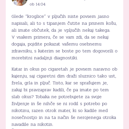
ob 14:04
Glede “kroglice” v pljučih niste povsem jasno
napisali, ali to s tipanjem čutite na prsnem košu,
ali imate občutek, da je vpljučih nekaj takega.
V vsakem primeru, če se vam zdi, da se nekaj
dogaja, pojdite pokazat vašemu osebnemu
zdravniku, s katerim se boste po tem dogovorili o
morebitni nadaljnji diagnostiki.
Katar in okus po cigaretah je povsem naravno ob
kajenju, saj cigaretni dim draži sluznico tako ust,
žrela, grla in pljuč. Tisto, kar se sprašujem je,
zakaj bi pravzaprav kadili, če pa imate po tem
slab okus? Tobaka ne potrebujete za svoje
življenje in še nihče se ni rodil s potrebo po
nikotinu, razen otrok mater, ki so kadile med
nosečnostjo in na ta način še nerojenega otroka
navadile na nikotin.