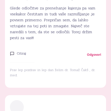
Glede odločitve za prenehanje kajenja pa vam
vsekakor čestitam in tudi vaše razmišljanje je
povsem primerno. Prepričan sem, da lahko
vztrajate na tej poti in zmagate. Največ ste
naredili s tem, da ste se odločili. Torej držim
pesti za vas!!!
Citiraj
Odgovori
Prav lep pozdrav in lep dan želim dr. Tomaž Čakš , dr.
med.