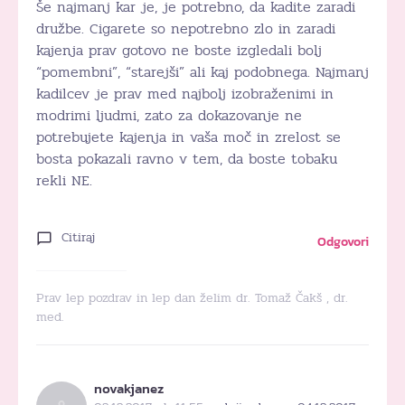
Še najmanj kar je, je potrebno, da kadite zaradi
družbe. Cigarete so nepotrebno zlo in zaradi
kajenja prav gotovo ne boste izgledali bolj
“pomembni”, “starejši” ali kaj podobnega. Najmanj
kadilcev je prav med najbolj izobraženimi in
modrimi ljudmi, zato za dokazovanje ne
potrebujete kajenja in vaša moč in zrelost se
bosta pokazali ravno v tem, da boste tobaku
rekli NE.
Citiraj
Odgovori
Prav lep pozdrav in lep dan želim dr. Tomaž Čakš , dr.
med.
novakjanez