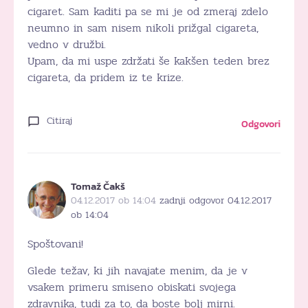
cigaret. Sam kaditi pa se mi je od zmeraj zdelo
neumno in sam nisem nikoli prižgal cigareta,
vedno v družbi.
Upam, da mi uspe zdržati še kakšen teden brez
cigareta, da pridem iz te krize.
Citiraj
Odgovori
Tomaž Čakš
04.12.2017 ob 14:04
zadnji odgovor 04.12.2017
ob 14:04
Spoštovani!
Glede težav, ki jih navajate menim, da je v
vsakem primeru smiseno obiskati svojega
zdravnika, tudi za to, da boste bolj mirni.