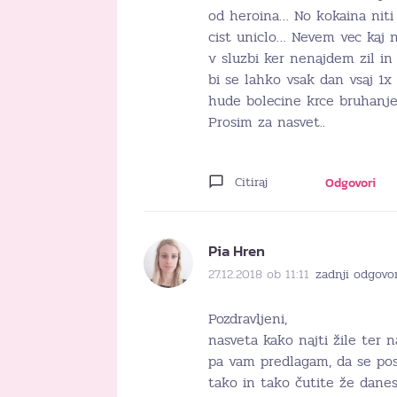
od heroina… No kokaina nit
cist uniclo… Nevem vec kaj 
v sluzbi ker nenajdem zil i
bi se lahko vsak dan vsaj 
hude bolecine krce bruhanj
Prosim za nasvet..
Citiraj
Odgovori
Pia Hren
27.12.2018 ob 11:11
zadnji odgovor
Pozdravljeni,
nasveta kako najti žile ter
pa vam predlagam, da se posk
tako in tako čutite že dane