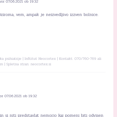
vor 07.06.2021 ob 19:32
ziroma, vem, ampak je neizvedljivo izzven bolnice.
tka psihiatrije | Inštitut Neocortex | Kontakt: 070/760-769 ali
om
| Spletna stran:
neocortex.si
or 07.06.2021 ob 19:32
in si niti predstavlat nemorjo kaj pomeni biti odvisen