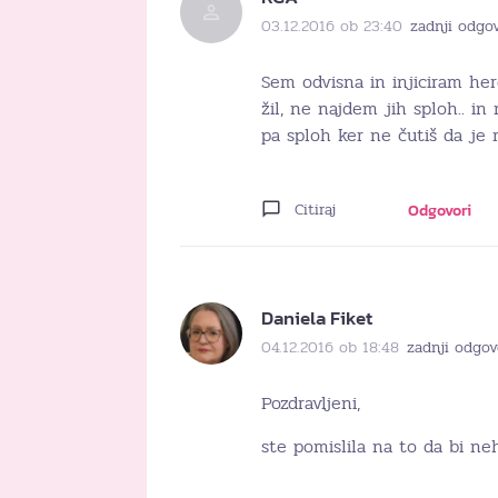
03.12.2016 ob 23:40
zadnji odgov
Sem odvisna in injiciram her
žil, ne najdem jih sploh.. i
pa sploh ker ne čutiš da je
Citiraj
Odgovori
Daniela Fiket
04.12.2016 ob 18:48
zadnji odgov
Pozdravljeni,
ste pomislila na to da bi ne