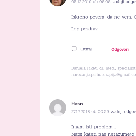
05.12.2016 ob 08:08
zadnji odgo
Iskreno povem, da ne vem. O
Lep pozdrav,
Citiraj
Odgovori
Daniela Fiket, dr. med., specialis
narocanje.psihoterapija@gmail.c
Haso
27.12.2018 ob 00:59
zadnji odgov
Imam isti problem…
Marsi kateri nas nerazumejo 