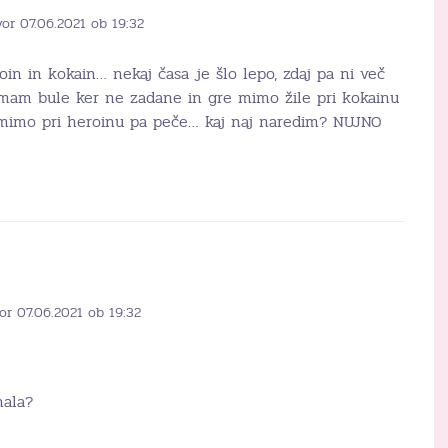
or 07.06.2021 ob 19:32
oin in kokain… nekaj časa je šlo lepo, zdaj pa ni več
n mam bule ker ne zadane in gre mimo žile pri kokainu
 mimo pri heroinu pa peče… kaj naj naredim? NUJNO
or 07.06.2021 ob 19:32
hala?