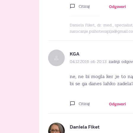
Citiraj
Odgovori
Daniela Fiket, dr. med., specialis
narocanje.psihoterapija@gmail.c
KGA
04.12.2016 ob 20:13
zadnji odgov
ne, ne bi mogla ker je to n
bi se ga danes lahko zadela
Citiraj
Odgovori
Daniela Fiket