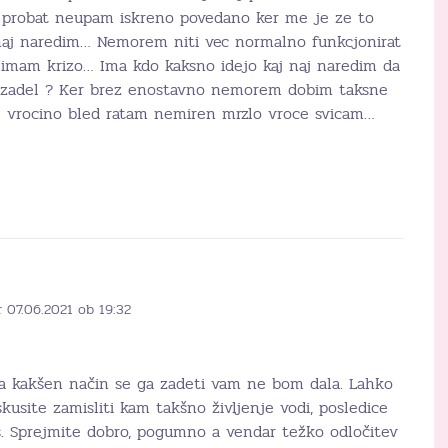
i probat neupam iskreno povedano ker me je ze to
naj naredim… Nemorem niti vec normalno funkcjonirat
n imam krizo… Ima kdo kaksno idejo kaj naj naredim da
1x zadel ? Ker brez enostavno nemorem dobim taksne
e vrocino bled ratam nemiren mrzlo vroce svicam…
 07.06.2021 ob 19:32
 na kakšen način se ga zadeti vam ne bom dala. Lahko
usite zamisliti kam takšno življenje vodi, posledice
s. Sprejmite dobro, pogumno a vendar težko odločitev