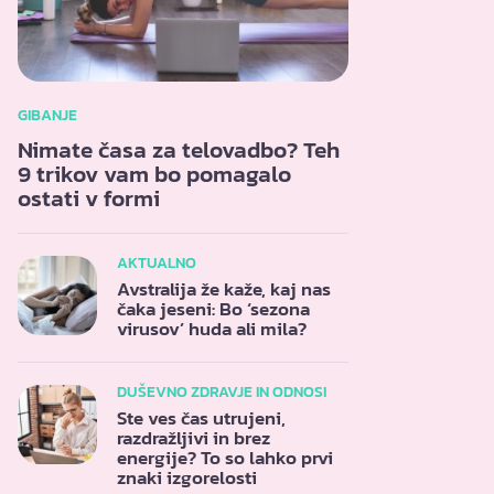
GIBANJE
Nimate časa za telovadbo? Teh
9 trikov vam bo pomagalo
ostati v formi
AKTUALNO
Avstralija že kaže, kaj nas
čaka jeseni: Bo ‘sezona
virusov’ huda ali mila?
DUŠEVNO ZDRAVJE IN ODNOSI
Ste ves čas utrujeni,
razdražljivi in brez
energije? To so lahko prvi
znaki izgorelosti