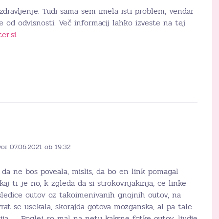
zdravljenje. Tudi sama sem imela isti problem, vendar
e od odvisnosti. Več informacij lahko izveste na tej
er.si
.
or 07.06.2021 ob 19:32
s da ne bos poveala, mislis, da bo en link pomagal
 kaj ti je no, k zgleda da si strokovnjakinja, ce linke
osledice outov oz takoimenivanih gnojnih outov, na
rat se usekala, skorajda gotova mozganska, al pa tale
rija,….. Poglej so mal na netu kaksne fotke outov, ljudje