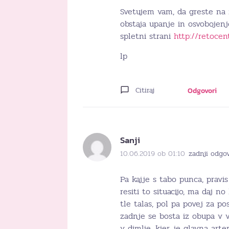
Svetujem vam, da greste na 
obstaja upanje in osvobojenj
spletni strani
http://retocent
lp
Citiraj
Odgovori
Sanji
10.06.2019 ob 01:10
zadnji odgov
Pa kajje s tabo punca, pravi
resiti to situacijo, ma daj no
tle talas, pol pa povej za p
zadnje se bosta iz obupa v v
v dimlje, kjer je glavna arte