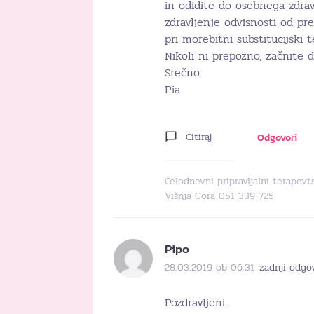
in odidite do osebnega zdrav
zdravljenje odvisnosti od pr
pri morebitni substitucijski t
Nikoli ni prepozno, začnite 
Srečno,
Pia
Citiraj
Odgovori
Celodnevni pripravljalni terapevt
Višnja Gora 051 339 725
Pipo
28.03.2019 ob 06:31
zadnji odgo
Pozdravljeni.