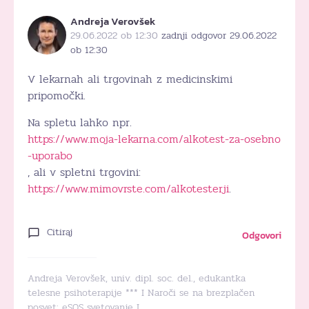
Andreja Verovšek
29.06.2022 ob 12:30
zadnji odgovor 29.06.2022
ob 12:30
V lekarnah ali trgovinah z medicinskimi
pripomočki.
Na spletu lahko npr.
https://www.moja-lekarna.com/alkotest-za-osebno
-uporabo
, ali v spletni trgovini:
https://www.mimovrste.com/alkotesterji
.
Citiraj
Odgovori
Andreja Verovšek, univ. dipl. soc. del., edukantka
telesne psihoterapije *** I Naroči se na brezplačen
posvet:
eSOS svetovanje
I