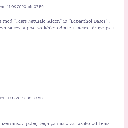
vor 11.09.2020 ob 07:56
ika med “Tears Naturale Alcon” in “Bepanthol Bayer” ?
zervansov, a prve so lahko odprte 1 mesec, druge pa 1
vor 11.09.2020 ob 07:56
nzervansov, poleg tega pa imajo za razliko od Tears