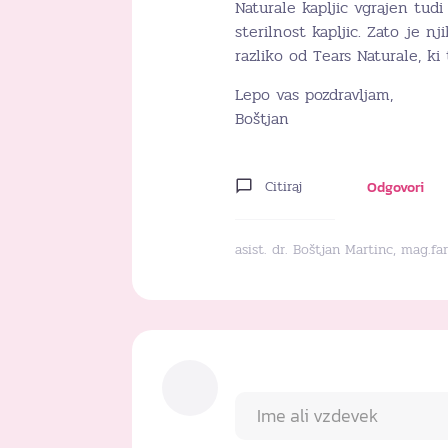
Naturale kapljic vgrajen tudi
sterilnost kapljic. Zato je 
razliko od Tears Naturale, ki
Lepo vas pozdravljam,
Boštjan
Citiraj
Odgovori
asist. dr. Boštjan Martinc, mag.f