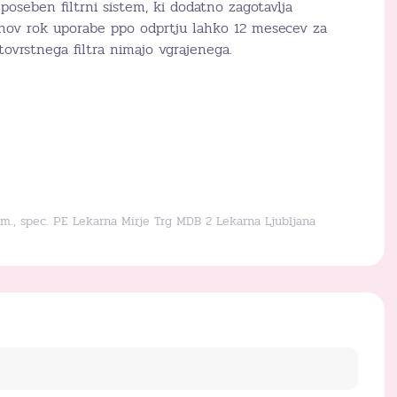
 poseben filtrni sistem, ki dodatno zagotavlja
njihov rok uporabe ppo odprtju lahko 12 mesecev za
 tovrstnega filtra nimajo vgrajenega.
arm., spec. PE Lekarna Mirje Trg MDB 2 Lekarna Ljubljana