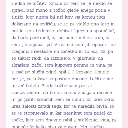
sledila je ločitev. Kmalu za tem se je nekdo še
spravil nad mano z tožbo glede enega posla v
službi, kjer nisem bil nič kriv. Na koncu tudi
dokazano na sodišču, se je pa vleklo eno leto in
pol in sem tedensko dobival “grozilna sporočila”,
da bodo poskrbeli, da ne bom imel za kruh, da
sem jih zajebal ipd. V resnici sem jih opozoril na
tveganja investicije na začetku in to vsaj 3x, pa
so takrat rekli, da razumejo. V glavnem, da
skrajšam, začel sem kupovati penine in vina, pa
si pač po službi odprl, spil 2-3 kozarce. Umirilo
me je, pa težave so postale znosne. Ločitev me
ni več bolela. Glede tožbe sem postal
samozavesten, da bo na koncu zmagala resnice.
In po parih kozarcih sem se umiril, bil brez skrbi.
Brez žalosti zaradi tega, kar je naredila bivša. To
se je stopnjevalo in kar naenkrat sem prišel do
točke, kjer sem dnevno rabil 2 steklenici vina, pa
mogoče še kako pivo za zraven. Med službo