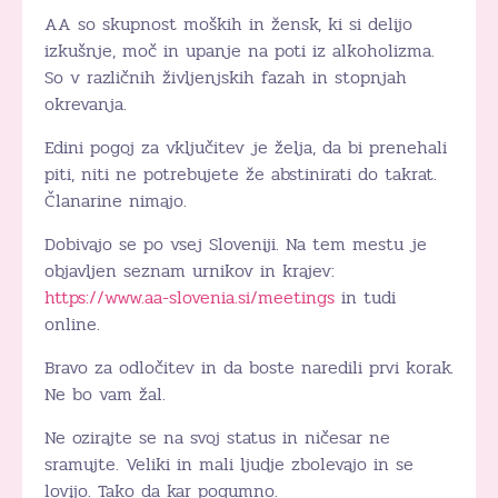
AA so skupnost moških in žensk, ki si delijo
izkušnje, moč in upanje na poti iz alkoholizma.
So v različnih življenjskih fazah in stopnjah
okrevanja.
Edini pogoj za vključitev je želja, da bi prenehali
piti, niti ne potrebujete že abstinirati do takrat.
Članarine nimajo.
Dobivajo se po vsej Sloveniji. Na tem mestu je
objavljen seznam urnikov in krajev:
https://www.aa-slovenia.si/meetings
in tudi
online.
Bravo za odločitev in da boste naredili prvi korak.
Ne bo vam žal.
Ne ozirajte se na svoj status in ničesar ne
sramujte. Veliki in mali ljudje zbolevajo in se
lovijo. Tako da kar pogumno.