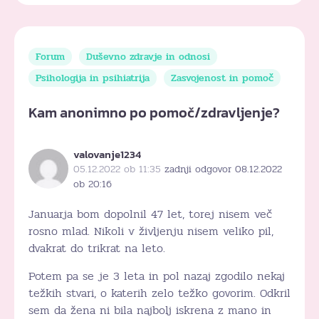
Forum
Duševno zdravje in odnosi
Psihologija in psihiatrija
Zasvojenost in pomoč
Kam anonimno po pomoč/zdravljenje?
valovanje1234
05.12.2022 ob 11:35
zadnji odgovor 08.12.2022
ob 20:16
Januarja bom dopolnil 47 let, torej nisem več
rosno mlad. Nikoli v življenju nisem veliko pil,
dvakrat do trikrat na leto.
Potem pa se je 3 leta in pol nazaj zgodilo nekaj
težkih stvari, o katerih zelo težko govorim. Odkril
sem da žena ni bila najbolj iskrena z mano in