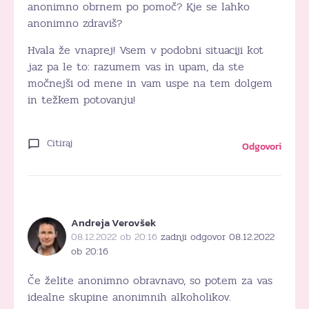
anonimno obrnem po pomoč? Kje se lahko
anonimno zdraviš?
Hvala že vnaprej! Vsem v podobni situaciji kot
jaz pa le to: razumem vas in upam, da ste
močnejši od mene in vam uspe na tem dolgem
in težkem potovanju!
Citiraj
Odgovori
Andreja Verovšek
08.12.2022 ob 20:16
zadnji odgovor 08.12.2022
ob 20:16
Če želite anonimno obravnavo, so potem za vas
idealne skupine anonimnih alkoholikov.