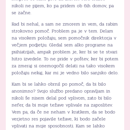
nikoli ne pijem, ko pa pridem ob 6ih domov, pa
se začne.
Rad bi nehal, a sam ne zmorem in vem, da rabim
strokovno pomoč. Problem pa je v tem. Delam
na visokem položaju, sem pomočnik direktorja v
večjem podjetju. Gledal sem alko programe na
psihiatrijah, ampak problem je, ker bi se te stvari
hitro izvedele. To ne pride v poštev, ker bi potem
za zmeraj si onemogočil delati na tako visokem
položaju nekaj, kar mi je vedno bilo sanjsko delo.
Kam bi se lahko obrnil po pomoč, da bi bilo
anonimno? Svojo službo predano opravljam in
nikoli še nisem delal pod vplivom, zato bi bilo
nefer, da bi moje težave vplivale na zaposlitev.
Vem pa, da če ne neham v kratkem, da se bodo
verjetno res pojavile težave, ki bodo začele
vplivati na moje sposobnosti. Kam se lahko