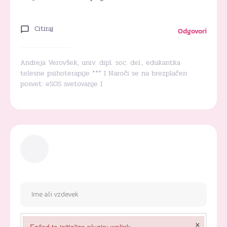
Citiraj
Odgovori
Andreja Verovšek, univ. dipl. soc. del., edukantka
telesne psihoterapije *** I Naroči se na brezplačen
posvet:
eSOS svetovanje
I
×
Failed to initialize plugin: wplink