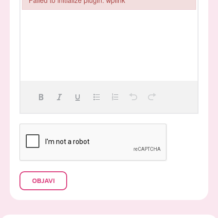
Failed to initialize plugin: wplink
OBJAVI