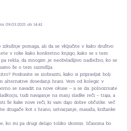
or 09.03.2021 ob 14:41
 izkušnje pomaga, ali da se vključite v kako društvo
amete v roke kako konkretno knjigo, kako se s tem
i pa rekla, da mnogim je neobvladljivo nadležno, ko se
 samo še o tem razmišlja.
tro? Poskusite se izobraziti, kako si pripravljat bolj
 in alternative dosedanji hrani. Vem od kolegic v
aporno se navadit na nove okuse – a se da: polnozrnate
sladkorju, tudi navajanje na manj sladke reči – traja, a
sti še kake nove reči, ki vam dajo dobre občutke: več
ehe drugače kot s hrano, ustvarjanje, masaža, križanke
e, ko mi pa drugi delajo toliko skomin. Sčasoma bo