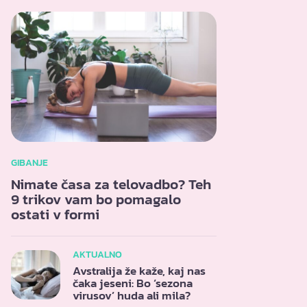
GIBANJE
Nimate časa za telovadbo? Teh
9 trikov vam bo pomagalo
ostati v formi
AKTUALNO
Avstralija že kaže, kaj nas
čaka jeseni: Bo ‘sezona
virusov’ huda ali mila?