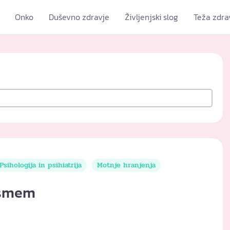
Onko
Duševno zdravje
Življenjski slog
Teža zdra
Psihologija in psihiatrija
Motnje hranjenja
e smem