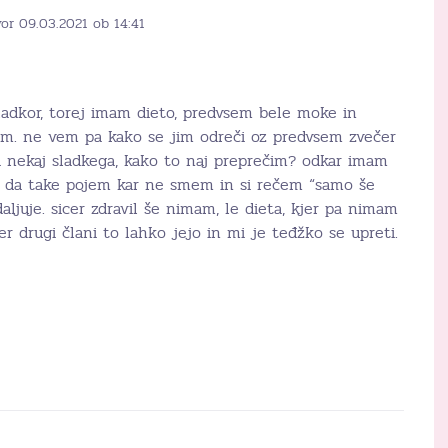
or 09.03.2021 ob 14:41
ladkor, torej imam dieto, predvsem bele moke in
em. ne vem pa kako se jim odreči oz predvsem zvečer
 nekaj sladkega, kako to naj preprečim? odkar imam
če da take pojem kar ne smem in si rečem “samo še
aljuje. sicer zdravil še nimam, le dieta, kjer pa nimam
er drugi člani to lahko jejo in mi je teđžko se upreti.