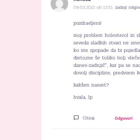
09.03.2021 ob 13:51
zadnji odgov
pozdravljeni!
moj problem holesterol in s
seveda sladkih stvari ne sm
ko me spopade da bi pojedla
dieto,me še toliko bolj vle
danes-zadnjič”, kar pa se nad
dovolj discipline, predvsem k
kakšen nasvet?
hvala, lp
Citiraj
Odgovori