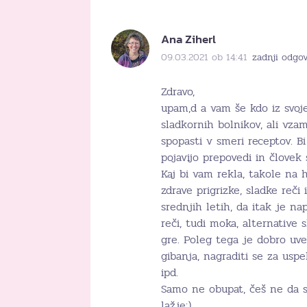
Ana Ziherl
09.03.2021 ob 14:41
zadnji odgov
Zdravo,
upam,d a vam še kdo iz svoje
sladkornih bolnikov, ali vz
spopasti v smeri receptov. B
pojavijo prepovedi in človek
Kaj bi vam rekla, takole na hi
zdrave prigrizke, sladke reči
srednjih letih, da itak je n
reči, tudi moka, alternative 
gre. Poleg tega je dobro uve
gibanja, nagraditi se za usp
ipd.
Samo ne obupat, češ ne da s
lažje:).