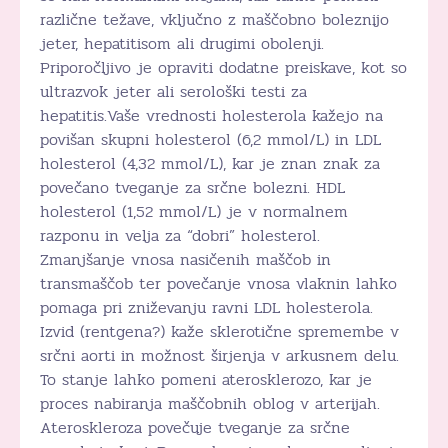
različne težave, vključno z maščobno boleznijo
jeter, hepatitisom ali drugimi obolenji.
Priporočljivo je opraviti dodatne preiskave, kot so
ultrazvok jeter ali serološki testi za
hepatitis.Vaše vrednosti holesterola kažejo na
povišan skupni holesterol (6,2 mmol/L) in LDL
holesterol (4,32 mmol/L), kar je znan znak za
povečano tveganje za srčne bolezni. HDL
holesterol (1,52 mmol/L) je v normalnem
razponu in velja za “dobri” holesterol.
Zmanjšanje vnosa nasičenih maščob in
transmaščob ter povečanje vnosa vlaknin lahko
pomaga pri zniževanju ravni LDL holesterola.
Izvid (rentgena?) kaže sklerotične spremembe v
srčni aorti in možnost širjenja v arkusnem delu.
To stanje lahko pomeni aterosklerozo, kar je
proces nabiranja maščobnih oblog v arterijah.
Ateroskleroza povečuje tveganje za srčne