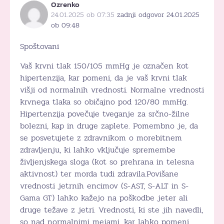
Ozrenko
24.01.2025 ob 07:35
zadnji odgovor 24.01.2025
ob 09:48
Spoštovani
Vaš krvni tlak 150/105 mmHg je označen kot
hipertenzija, kar pomeni, da je vaš krvni tlak
višji od normalnih vrednosti. Normalne vrednosti
krvnega tlaka so običajno pod 120/80 mmHg.
Hipertenzija povečuje tveganje za srčno-žilne
bolezni, kap in druge zaplete. Pomembno je, da
se posvetujete z zdravnikom o morebitnem
zdravljenju, ki lahko vključuje spremembe
življenjskega sloga (kot so prehrana in telesna
aktivnost) ter morda tudi zdravila.Povišane
vrednosti jetrnih encimov (S-AST, S-ALT in S-
Gama GT) lahko kažejo na poškodbe jeter ali
druge težave z jetri. Vrednosti, ki ste jih navedli,
so nad normalnimi mejami, kar lahko pomeni