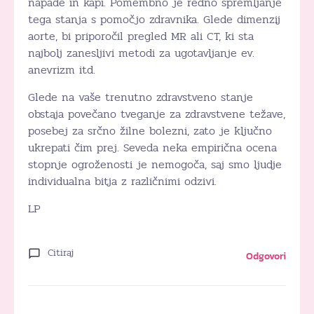
napade in kapi. Pomembno je redno spremljanje
tega stanja s pomočjo zdravnika. Glede dimenzij
aorte, bi priporočil pregled MR ali CT, ki sta
najbolj zanesljivi metodi za ugotavljanje ev.
anevrizm itd.
Glede na vaše trenutno zdravstveno stanje
obstaja povečano tveganje za zdravstvene težave,
posebej za srčno žilne bolezni, zato je ključno
ukrepati čim prej. Seveda neka empirična ocena
stopnje ogroženosti je nemogoča, saj smo ljudje
individualna bitja z različnimi odzivi.
LP
Citiraj
Odgovori