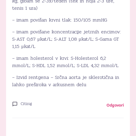
kg, gibam se 2-3x/teden (tek in hoja 2-3 ure,
tenis 1 ura)
– imam povišan krvni tlak: 150/105 mmHG
– imam povišane koncentracije jetrnih encimov:
S-AST 0,67 μkat/L; S-ALT 1,08 μkat/L; S-Gama GT
1,15 μkat/L
– imam holesterol v krvi: S-Holesterol 6,2
mmol/L; S-HDL 1,52 mmol/L; S-LDL 4,32 mmol/L
– Izvid rentgena – Srčna aorta je sklerotična in
lahko preširoka v arkusnem delu
Citiraj
Odgovori