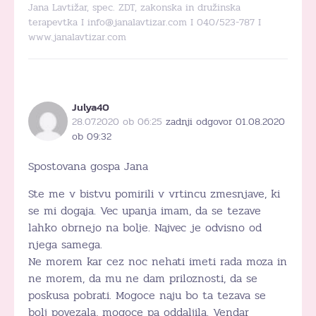
Jana Lavtižar, spec. ZDT, zakonska in družinska
terapevtka I info@janalavtizar.com I 040/523-787 I
www.janalavtizar.com
Julya40
28.07.2020 ob 06:25
zadnji odgovor 01.08.2020
ob 09:32
Spostovana gospa Jana
Ste me v bistvu pomirili v vrtincu zmesnjave, ki
se mi dogaja. Vec upanja imam, da se tezave
lahko obrnejo na bolje. Najvec je odvisno od
njega samega.
Ne morem kar cez noc nehati imeti rada moza in
ne morem, da mu ne dam priloznosti, da se
poskusa pobrati. Mogoce naju bo ta tezava se
bolj povezala, mogoce pa oddaljila. Vendar