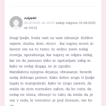
Julya40
30.07.2020 ob 10:07
zadnji odgovor 01.08.2020
ob 09:32
Dragi ljudje, hvala vam za vase izkusnje. Kolikor
uspem, sluzba, dom, otroci… kar naprej iscem in
berem vse na to temo. In vedno zvem nekaj
novega, uporabnega, kar naprej se odpira nekaj,
kar mi da jasnejso sliko in ugotavljam zakaj in
kako se nekaj dogaja, se je zgodilo.
Marsikatera njegova dejanja, obnasanje, besede
sedaj dobivajo pomen. Kako dobro znajo ti ljudje
lagati in manipulirati. Kako te znajo zavesti, da
mislis da zivis normalen zakon, da ko cutis, da
nekaj ne stima, obrnejo to tako, da mislis da je
vse v redu, le trenutno je pod stresom, vse bo
ok.