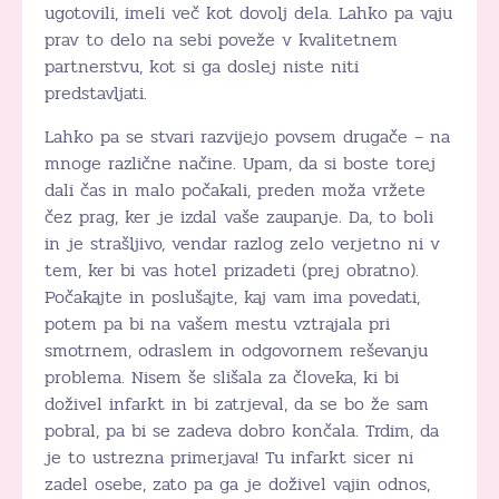
ugotovili, imeli več kot dovolj dela. Lahko pa vaju
prav to delo na sebi poveže v kvalitetnem
partnerstvu, kot si ga doslej niste niti
predstavljati.
Lahko pa se stvari razvijejo povsem drugače – na
mnoge različne načine. Upam, da si boste torej
dali čas in malo počakali, preden moža vržete
čez prag, ker je izdal vaše zaupanje. Da, to boli
in je strašljivo, vendar razlog zelo verjetno ni v
tem, ker bi vas hotel prizadeti (prej obratno).
Počakajte in poslušajte, kaj vam ima povedati,
potem pa bi na vašem mestu vztrajala pri
smotrnem, odraslem in odgovornem reševanju
problema. Nisem še slišala za človeka, ki bi
doživel infarkt in bi zatrjeval, da se bo že sam
pobral, pa bi se zadeva dobro končala. Trdim, da
je to ustrezna primerjava! Tu infarkt sicer ni
zadel osebe, zato pa ga je doživel vajin odnos,