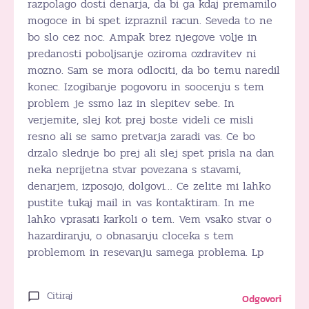
razpolago dosti denarja, da bi ga kdaj premamilo
mogoce in bi spet izpraznil racun. Seveda to ne
bo slo cez noc. Ampak brez njegove volje in
predanosti poboljsanje oziroma ozdravitev ni
mozno. Sam se mora odlociti, da bo temu naredil
konec. Izogibanje pogovoru in soocenju s tem
problem je ssmo laz in slepitev sebe. In
verjemite, slej kot prej boste videli ce misli
resno ali se samo pretvarja zaradi vas. Ce bo
drzalo slednje bo prej ali slej spet prisla na dan
neka neprijetna stvar povezana s stavami,
denarjem, izposojo, dolgovi… Ce zelite mi lahko
pustite tukaj mail in vas kontaktiram. In me
lahko vprasati karkoli o tem. Vem vsako stvar o
hazardiranju, o obnasanju cloceka s tem
problemom in resevanju samega problema. Lp
Citiraj
Odgovori