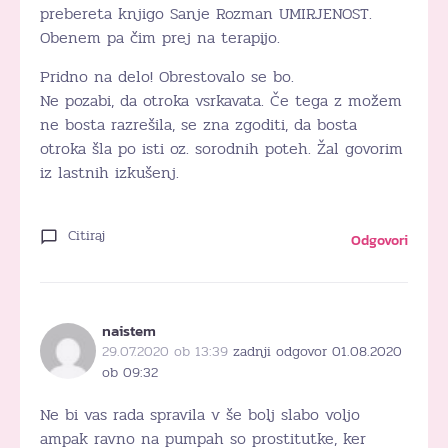
prebereta knjigo Sanje Rozman UMIRJENOST.
Obenem pa čim prej na terapijo.
Pridno na delo! Obrestovalo se bo.
Ne pozabi, da otroka vsrkavata. Če tega z možem
ne bosta razrešila, se zna zgoditi, da bosta
otroka šla po isti oz. sorodnih poteh. Žal govorim
iz lastnih izkušenj.
Citiraj
Odgovori
naistem
29.07.2020 ob 13:39
zadnji odgovor 01.08.2020
ob 09:32
Ne bi vas rada spravila v še bolj slabo voljo
ampak ravno na pumpah so prostitutke, ker