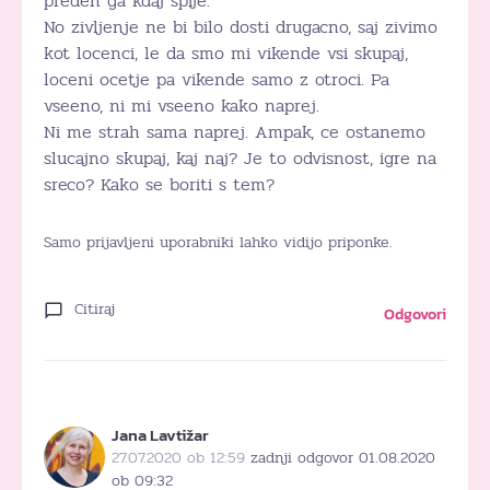
preden ga kdaj spije.
No zivljenje ne bi bilo dosti drugacno, saj zivimo
kot locenci, le da smo mi vikende vsi skupaj,
loceni ocetje pa vikende samo z otroci. Pa
vseeno, ni mi vseeno kako naprej.
Ni me strah sama naprej. Ampak, ce ostanemo
slucajno skupaj, kaj naj? Je to odvisnost, igre na
sreco? Kako se boriti s tem?
Samo prijavljeni uporabniki lahko vidijo priponke.
Citiraj
Odgovori
Jana Lavtižar
27.07.2020 ob 12:59
zadnji odgovor 01.08.2020
ob 09:32