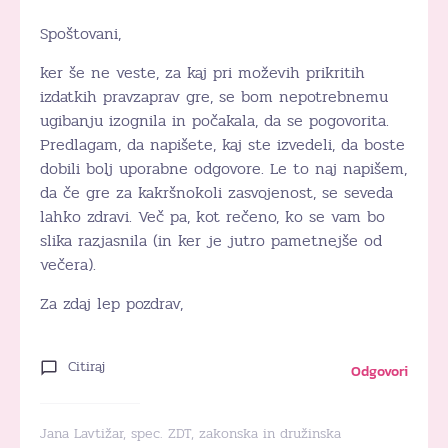
Spoštovani,
ker še ne veste, za kaj pri moževih prikritih
izdatkih pravzaprav gre, se bom nepotrebnemu
ugibanju izognila in počakala, da se pogovorita.
Predlagam, da napišete, kaj ste izvedeli, da boste
dobili bolj uporabne odgovore. Le to naj napišem,
da če gre za kakršnokoli zasvojenost, se seveda
lahko zdravi. Več pa, kot rečeno, ko se vam bo
slika razjasnila (in ker je jutro pametnejše od
večera).
Za zdaj lep pozdrav,
Citiraj
Odgovori
Jana Lavtižar, spec. ZDT, zakonska in družinska