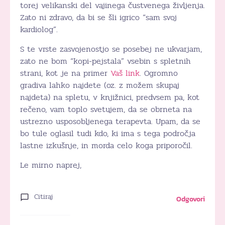
torej velikanski del vajinega čustvenega življenja.
Zato ni zdravo, da bi se šli igrico “sam svoj
kardiolog”.
S te vrste zasvojenostjo se posebej ne ukvarjam,
zato ne bom “kopi-pejstala” vsebin s spletnih
strani, kot je na primer
Vaš link
. Ogromno
gradiva lahko najdete (oz. z možem skupaj
najdeta) na spletu, v knjižnici, predvsem pa, kot
rečeno, vam toplo svetujem, da se obrneta na
ustrezno usposobljenega terapevta. Upam, da se
bo tule oglasil tudi kdo, ki ima s tega področja
lastne izkušnje, in morda celo koga priporočil.
Le mirno naprej,
Citiraj
Odgovori