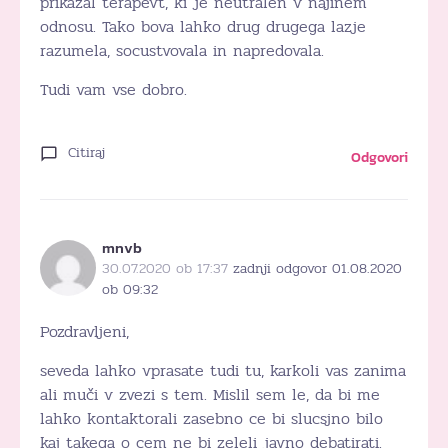
prikazal terapevt, ki je neutralen v najinem
odnosu. Tako bova lahko drug drugega lazje
razumela, socustvovala in napredovala.
Tudi vam vse dobro.
Citiraj
Odgovori
mnvb
30.07.2020 ob 17:37
zadnji odgovor 01.08.2020
ob 09:32
Pozdravljeni,
seveda lahko vprasate tudi tu, karkoli vas zanima
ali muči v zvezi s tem. Mislil sem le, da bi me
lahko kontaktorali zasebno ce bi slucsjno bilo
kaj takega o cem ne bi zeleli javno debatirati.