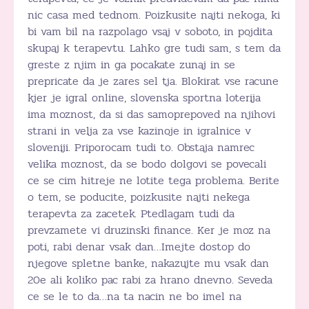
nic casa med tednom. Poizkusite najti nekoga, ki
bi vam bil na razpolago vsaj v soboto, in pojdita
skupaj k terapevtu. Lahko gre tudi sam, s tem da
greste z njim in ga pocakate zunaj in se
prepricate da je zares sel tja. Blokirat vse racune
kjer je igral online, slovenska sportna loterija
ima moznost, da si das samoprepoved na njihovi
strani in velja za vse kazinoje in igralnice v
sloveniji. Priporocam tudi to. Obstaja namrec
velika moznost, da se bodo dolgovi se povecali
ce se cim hitreje ne lotite tega problema. Berite
o tem, se poducite, poizkusite najti nekega
terapevta za zacetek. Ptedlagam tudi da
prevzamete vi druzinski finance. Ker je moz na
poti, rabi denar vsak dan…Imejte dostop do
njegove spletne banke, nakazujte mu vsak dan
20e ali koliko pac rabi za hrano dnevno. Seveda
ce se le to da…na ta nacin ne bo imel na