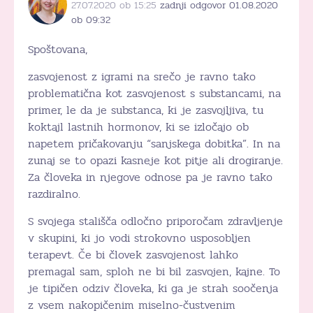
27.07.2020 ob 15:25
zadnji odgovor 01.08.2020
ob 09:32
Spoštovana,
zasvojenost z igrami na srečo je ravno tako
problematična kot zasvojenost s substancami, na
primer, le da je substanca, ki je zasvojljiva, tu
koktajl lastnih hormonov, ki se izločajo ob
napetem pričakovanju “sanjskega dobitka”. In na
zunaj se to opazi kasneje kot pitje ali drogiranje.
Za človeka in njegove odnose pa je ravno tako
razdiralno.
S svojega stališča odločno priporočam zdravljenje
v skupini, ki jo vodi strokovno usposobljen
terapevt. Če bi človek zasvojenost lahko
premagal sam, sploh ne bi bil zasvojen, kajne. To
je tipičen odziv človeka, ki ga je strah soočenja
z vsem nakopičenim miselno-čustvenim