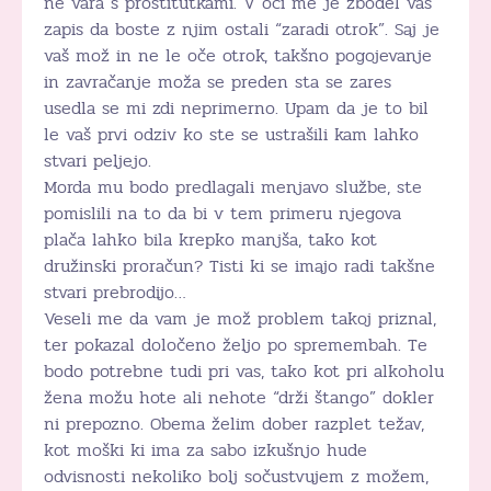
ne vara s prostitutkami. V oči me je zbodel vaš
zapis da boste z njim ostali “zaradi otrok”. Saj je
vaš mož in ne le oče otrok, takšno pogojevanje
in zavračanje moža se preden sta se zares
usedla se mi zdi neprimerno. Upam da je to bil
le vaš prvi odziv ko ste se ustrašili kam lahko
stvari peljejo.
Morda mu bodo predlagali menjavo službe, ste
pomislili na to da bi v tem primeru njegova
plača lahko bila krepko manjša, tako kot
družinski proračun? Tisti ki se imajo radi takšne
stvari prebrodijo…
Veseli me da vam je mož problem takoj priznal,
ter pokazal določeno željo po spremembah. Te
bodo potrebne tudi pri vas, tako kot pri alkoholu
žena možu hote ali nehote “drži štango” dokler
ni prepozno. Obema želim dober razplet težav,
kot moški ki ima za sabo izkušnjo hude
odvisnosti nekoliko bolj sočustvujem z možem,