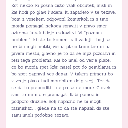
Kot nekdo, ki pozna cisto vsak obcutek, misli in
kaj hodi po glavi ljudem, ki zapadejo v te tezave,
bom z veseljem odgovoril komurkoli in s tme
morda pomagal nekoga spraviti v pravo smer
oziroma korak blizje ozdravitvi. Vi “poznam
problem”, ki ste to komentirali zadnji… bolj se
ne bi mogli motiti, visina place trenutno ni na
prvem mestu, glavno je to da se mpz pozdravi in
resi tega problema. Kaj bo imel od vecje place,
ce bo morda spet kdaj nasel pot do gemblanja in
bo spet zapravil ves denar. V takem primeru bo
z vecjo placo tudi morebiten dolg vecji. Ter da
se da to prebroditi… ne pa se ne more. Clovek
sam to ne more premagat. Rabi pomoc in
podporo druzine. Bolj napacno ne bi mogli
razmisljati… glede na to da ste napisali da ste
sami imeli podobne tezave.