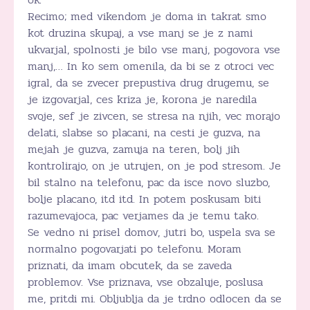
Recimo; med vikendom je doma in takrat smo
kot druzina skupaj, a vse manj se je z nami
ukvarjal, spolnosti je bilo vse manj, pogovora vse
manj,… In ko sem omenila, da bi se z otroci vec
igral, da se zvecer prepustiva drug drugemu, se
je izgovarjal, ces kriza je, korona je naredila
svoje, sef je zivcen, se stresa na njih, vec morajo
delati, slabse so placani, na cesti je guzva, na
mejah je guzva, zamuja na teren, bolj jih
kontrolirajo, on je utrujen, on je pod stresom. Je
bil stalno na telefonu, pac da isce novo sluzbo,
bolje placano, itd itd. In potem poskusam biti
razumevajoca, pac verjames da je temu tako.
Se vedno ni prisel domov, jutri bo, uspela sva se
normalno pogovarjati po telefonu. Moram
priznati, da imam obcutek, da se zaveda
problemov. Vse priznava, vse obzaluje, poslusa
me, pritdi mi. Obljublja da je trdno odlocen da se