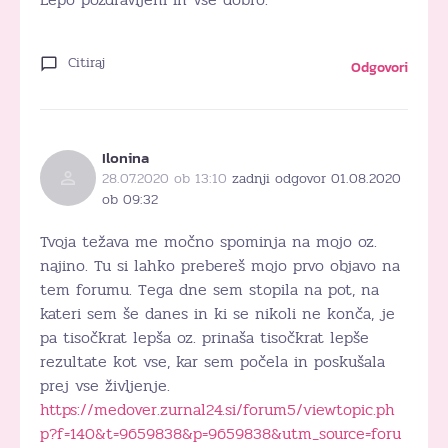
Citiraj
Odgovori
Ilonina
28.07.2020 ob 13:10
zadnji odgovor 01.08.2020
ob 09:32
Tvoja težava me močno spominja na mojo oz.
najino. Tu si lahko prebereš mojo prvo objavo na
tem forumu. Tega dne sem stopila na pot, na
kateri sem še danes in ki se nikoli ne konča, je
pa tisočkrat lepša oz. prinaša tisočkrat lepše
rezultate kot vse, kar sem počela in poskušala
prej vse življenje.
https://medover.zurnal24.si/forum5/viewtopic.ph
p?f=140&t=9659838&p=9659838&utm_source=foru