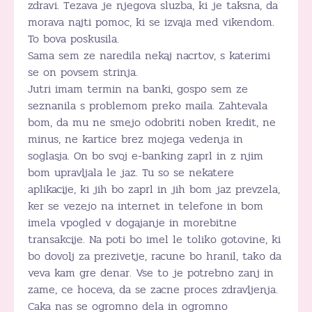
zdravi. Tezava je njegova sluzba, ki je taksna, da
morava najti pomoc, ki se izvaja med vikendom.
To bova poskusila.
Sama sem ze naredila nekaj nacrtov, s katerimi
se on povsem strinja.
Jutri imam termin na banki, gospo sem ze
seznanila s problemom preko maila. Zahtevala
bom, da mu ne smejo odobriti noben kredit, ne
minus, ne kartice brez mojega vedenja in
soglasja. On bo svoj e-banking zaprl in z njim
bom upravljala le jaz. Tu so se nekatere
aplikacije, ki jih bo zaprl in jih bom jaz prevzela,
ker se vezejo na internet in telefone in bom
imela vpogled v dogajanje in morebitne
transakcije. Na poti bo imel le toliko gotovine, ki
bo dovolj za prezivetje, racune bo hranil, tako da
veva kam gre denar. Vse to je potrebno zanj in
zame, ce hoceva, da se zacne proces zdravljenja.
Caka nas se ogromno dela in ogromno