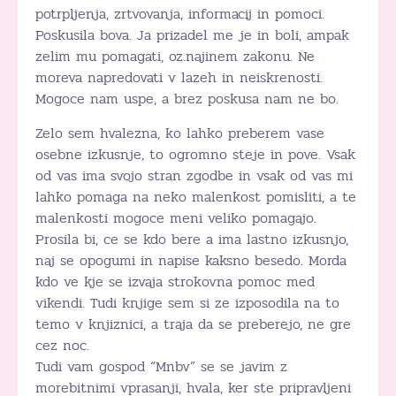
potrpljenja, zrtvovanja, informacij in pomoci.
Poskusila bova. Ja prizadel me je in boli, ampak
zelim mu pomagati, oz.najinem zakonu. Ne
moreva napredovati v lazeh in neiskrenosti.
Mogoce nam uspe, a brez poskusa nam ne bo.
Zelo sem hvalezna, ko lahko preberem vase
osebne izkusnje, to ogromno steje in pove. Vsak
od vas ima svojo stran zgodbe in vsak od vas mi
lahko pomaga na neko malenkost pomisliti, a te
malenkosti mogoce meni veliko pomagajo.
Prosila bi, ce se kdo bere a ima lastno izkusnjo,
naj se opogumi in napise kaksno besedo. Morda
kdo ve kje se izvaja strokovna pomoc med
vikendi. Tudi knjige sem si ze izposodila na to
temo v knjiznici, a traja da se preberejo, ne gre
cez noc.
Tudi vam gospod “Mnbv” se se javim z
morebitnimi vprasanji, hvala, ker ste pripravljeni