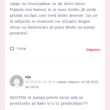
ciljajo na tovornjakare, se jih dosti obrne.
Prijatelj vozi kamion in je noro, koliko jih pride
potrkat na šipo, celo med belim dnevom. Jaz ne
bi izkljucila te moznosti (ce slucajno dvigne
denar na bankomatu ali placa direkt na pumpi
preverite).
Citiraj
Odgovori
Hja
29.07.2020 ob 18:31
zadnji odgovor 01.08.2020
ob 09:32
NAISTEM, in pumpa potem racun izda za
prostitutko ali kako si ti to predstavljas???