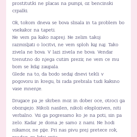
prostitutki ne placas na pumpi, oz bencinski
crpalki.
Ok, tokom dneva se bova slisala in ta problem bo
vsekakor na tapeti.
Ne vem pa kako naprej. Ne zelim takoj
razmisljati o locitvi, ne vem sploh kaj naj. Tako
zivela ne bova. V lazi zivela ne bova. Vendar
trenutno do njega cutim prezir, ne vem ce mu
bom se kdaj zaupala.
Glede na to, da bodo sedaj dnevi tekli v
pogovoru in kregu, bi rada prebrala tudi kaksno
vase mnenje.
Drugace pa je skrben moz in dober oce, otroci ga
obozujejo. Nikoli nasilen, nikoli eksploziven, niti
verbalno. Vsi ga pogresamo ko je na poti, sin pa
zelo. Kadar je doma je samo z nami. Ne hodi
nikamor, ne pije. Pri nas pivu prej pretece rok,