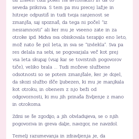
seveda prikriva. S tem pa mu precej lažje in
hitreje odpustiš in tudi tvoja ranjenost se
zmanjša, saj spoznaš, da tega ni počel “iz
nesramnosti” ali ker mu je vseeno zate in za
otroke ipd. Midva sva obiskovala terapijo eno leto,
mož nato še pol leta, in sva se “izvlekla”. Sva pa
res delala na sebi, se pogovarjala več kot prej
vsa leta skupaj (vsaj kar se tovrstnih pogovorov
tiče), veliko brala … Tudi moževe službene
odsotnosti so se potem zmanjšale, ker je dojel,
da skozi službo išče ljubezen, ki mu je manjkala
kot otroku, in obenem z njo beži od
odgovornosti, ki mu jih prinaša življenje z mano
in otrokoma.
Zdrsi se še zgodijo, a jih obvladujeva, se o njih
pogovoriva in greva dalje, navzgor, ne navzdol.
Temelj razumevanja in zdravljenja je, da