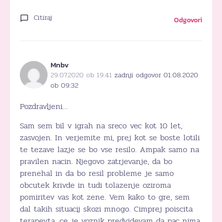
Citiraj
Odgovori
Mnbv
29.07.2020 ob 19:41
zadnji odgovor 01.08.2020
ob 09:32
Pozdravljeni…
Sam sem bil v igrah na sreco vec kot 10 let,
zasvojen. In verjemite mi, prej kot se boste lotili
te tezave lazje se bo vse resilo. Ampak samo na
pravilen nacin. Njegovo zatrjevanje, da bo
prenehal in da bo resil probleme je samo
obcutek krivde in tudi tolazenje oziroma
pomiritev vas kot zene. Vem kako to gre, sem
dal takih situacij skozi mnogo. Cimprej poiscita
terapevta, ce je voznik predvidevam da pac nima