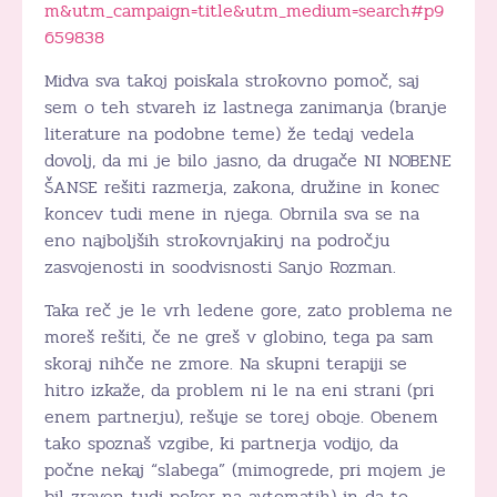
m&utm_campaign=title&utm_medium=search#p9
659838
Midva sva takoj poiskala strokovno pomoč, saj
sem o teh stvareh iz lastnega zanimanja (branje
literature na podobne teme) že tedaj vedela
dovolj, da mi je bilo jasno, da drugače NI NOBENE
ŠANSE rešiti razmerja, zakona, družine in konec
koncev tudi mene in njega. Obrnila sva se na
eno najboljših strokovnjakinj na področju
zasvojenosti in soodvisnosti Sanjo Rozman.
Taka reč je le vrh ledene gore, zato problema ne
moreš rešiti, če ne greš v globino, tega pa sam
skoraj nihče ne zmore. Na skupni terapiji se
hitro izkaže, da problem ni le na eni strani (pri
enem partnerju), rešuje se torej oboje. Obenem
tako spoznaš vzgibe, ki partnerja vodijo, da
počne nekaj “slabega” (mimogrede, pri mojem je
bil zraven tudi poker na avtomatih) in da to