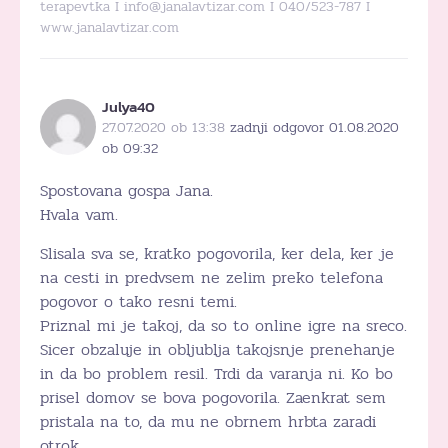
terapevtka I info@janalavtizar.com I 040/523-787 I
www.janalavtizar.com
Julya40
27.07.2020 ob 13:38
zadnji odgovor 01.08.2020
ob 09:32
Spostovana gospa Jana.
Hvala vam.
Slisala sva se, kratko pogovorila, ker dela, ker je
na cesti in predvsem ne zelim preko telefona
pogovor o tako resni temi.
Priznal mi je takoj, da so to online igre na sreco.
Sicer obzaluje in obljublja takojsnje prenehanje
in da bo problem resil. Trdi da varanja ni. Ko bo
prisel domov se bova pogovorila. Zaenkrat sem
pristala na to, da mu ne obrnem hrbta zaradi
otrok.