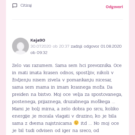
Citiraj
Odgovori
Kaja90
30.07.2020 ob 20:37
zadnji odgovor 01.08.2020
ob 09:32
Zelo vas razumem. Sama sem hci prevoznika. Oce
in mati imata krasen odnos, spostljiv, nikoli v
življenju nisem zivela v pomankanju nicesar,
sama sem mama in imam krasnega moža. Da
preiden na bistvo. Moj oce velja za spostovanega,
postenega, prijaznega, druzabnega moškega …
Mami je bolj mirna, a zelo dobra po srcu, koliko
energije je morala vlagati v druzino, ko je bila
sama z dvema najstnicama
itd … No moj oce
je bil tudi odvisen od iger na sreco, od