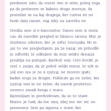
predvsem zato, da vrzem ven iz sebe, poleg tega
pa da preberem se kaksno drugo mnenje, da
pomislim se na kaj drugega, ker custva mi ne
bodo dala razum, vsaj zdej na zacetku ne.
Uredila sem si e-bancnistvo. Danes sem si vzela
cas, da naredim pregled in bilanco racuna. Moz je
sluzbeno odsoten, ker je sofer tovrnjaka. No in
jaz to vse pregledujem, pa za nazaj, vsi prihodki
in odhotki. In odkrijem da moz veliko denarja
porablja na pumpah, kjerkoli vozi. Celo kredit je
vzel v juniju, da je pokril veliki minus. In sok in
jok evo ura je ze 4 zjutraj, ne morem spati,
kadim enga za drugim. Poklicati ga ne zelim, ker
zjutraj vozi in ne zelim, da naredi prometno
nesreco zaradi krega z mano.
Razmisljam in predvidevam, da so to stave.
Mozno je tudi, da me vara, zdej me vec nic ne
preseneca. Sem pa sigurna v stave, ker