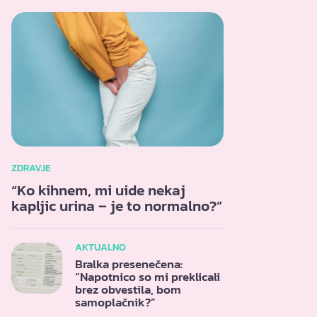
ZDRAVJE
“Ko kihnem, mi uide nekaj
kapljic urina – je to normalno?”
AKTUALNO
Bralka presenečena:
“Napotnico so mi preklicali
brez obvestila, bom
samoplačnik?”