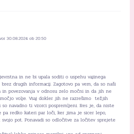
vor 30.08.2024 ob 20:50
jevrstna in ne bi upala soditi o uspehu vajinega
 brez drugih informacij. Zagotovo pa vem, da so naši
 in povezovanja v odnosu zelo močni in da jih ne
močjo volje. Vsaj dokler jih ne razrešimo težjih
 so navadno ti vzorci pospremljeni. Res je, da niste
 pa redko kateri par loči, ker jima je sicer lepo,
 svojo pot. Ponavadi so odločitve za ločitev sprejete