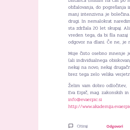
Distanca (mislim na čas po lo
obžalovanja, do pogrešanja in
manj intenzivna je bolečina
drugi. In nemalokrat naredim
sta zdržala 20 let skupaj. Ali
vreden tega, da bi šla naza
odgovor na dlani. Če ne, je
Moje čisto osebno mnenje je,
(ali individualnega obiskovan
nekaj na novo, nekaj drugačn
brez tega zelo velika verjetn
Želim vam dobro odločitev,
Eva Erpič, mag. zakonskih in 
info@evaerpic.si
http://www.akademija.evaerpic
Citiraj
Odgovori