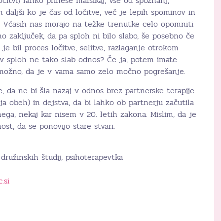
čitvi) lahko prinese marsikaj, vse od spoznanj,
 daljši ko je čas od ločitve, več je lepih spominov in
. Včasih nas morajo na težke trenutke celo opomniti
o zaključek, da pa sploh ni bilo slabo, še posebno če
 je bil proces ločitve, selitve, razlaganje otrokom
j v sploh ne tako slab odnos? Če ja, potem imate
 možno, da je v vama samo zelo močno pogrešanje.
 da ne bi šla nazaj v odnos brez partnerske terapije
ja obeh) in dejstva, da bi lahko ob partnerju začutila
ega, nekaj kar nisem v 20. letih zakona. Mislim, da je
ost, da se ponovijo stare stvari.
družinskih študij, psihoterapevtka
.si