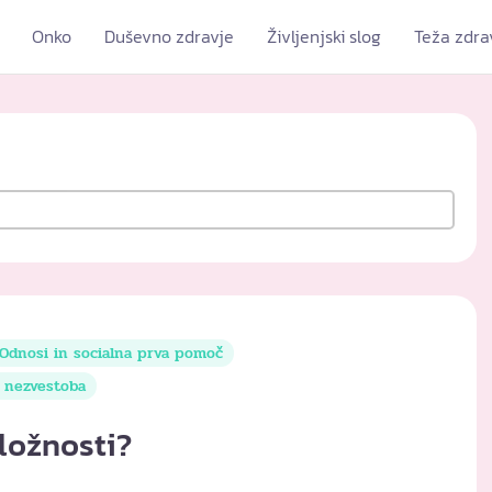
Onko
Duševno zdravje
Življenjski slog
Teža zdra
Odnosi in socialna prva pomoč
n nezvestoba
iložnosti?