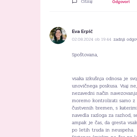
Citiraj
Odgovori
Eva Erpič
02.08.2024 ob 19:44
zadnji odgo
Spoštovana,
vsaka izkušnja odnosa je svo
unovičnega poskusa. Vsaj ne,
nezavedni način navezovanja
moremo kontrolirati samo z 
čustvenih bremen, s katerimi
navedla razloga za razhod, se
ampak je čas, da gresta vsak
po letih truda in neuspeha.