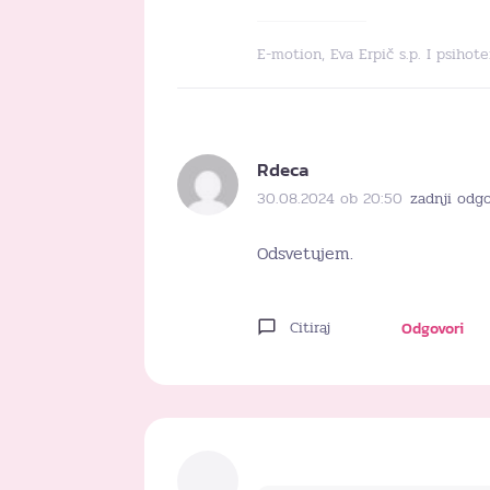
E-motion, Eva Erpič s.p. I psihot
Rdeca
30.08.2024 ob 20:50
zadnji odg
Odsvetujem.
Citiraj
Odgovori