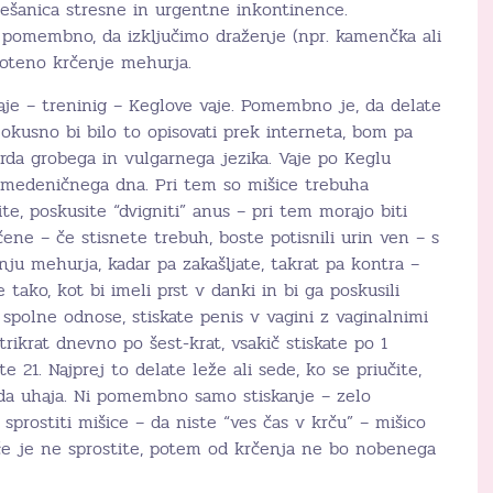
mešanica stresne in urgentne inkontinence.
e pomembno, da izključimo draženje (npr. kamenčka ali
hoteno krčenje mehurja.
aje – treninig – Keglove vaje. Pomembno je, da delate
okusno bi bilo to opisovati prek interneta, bom pa
orda grobega in vulgarnega jezika. Vaje po Keglu
e medeničnega dna. Pri tem so mišice trebuha
te, poskusite “dvigniti” anus – pri tem morajo biti
ene – če stisnete trebuh, boste potisnili urin ven – s
ju mehurja, kadar pa zakašljate, takrat pa kontra –
e tako, kot bi imeli prst v danki in bi ga poskusili
ajo spolne odnose, stiskate penis v vagini z vaginalnimi
trikrat dnevno po šest-krat, vsakič stiskate po 1
e 21. Najprej to delate leže ali sede, ko se priučite,
voda uhaja. Ni pomembno samo stiskanje – zelo
prostiti mišice – da niste “ves čas v krču” – mišico
i, če je ne sprostite, potem od krčenja ne bo nobenega