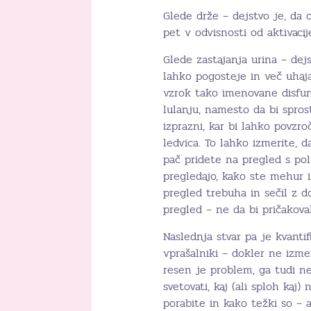
Glede drže – dejstvo je, da ob
pet v odvisnosti od aktivaci
Glede zastajanja urina – dej
lahko pogosteje in več uhaja
vzrok tako imenovane disfu
lulanju, namesto da bi spros
izprazni, kar bi lahko povzro
ledvica. To lahko izmerite, d
pač pridete na pregled s po
pregledajo, kako ste mehur i
pregled trebuha in sečil z d
pregled – ne da bi pričakoval
Naslednja stvar pa je kvantifi
vprašalniki – dokler ne izm
resen je problem, ga tudi 
svetovati, kaj (ali sploh kaj)
porabite in kako težki so – a