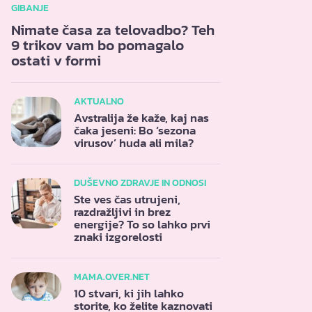
GIBANJE
Nimate časa za telovadbo? Teh
9 trikov vam bo pomagalo
ostati v formi
AKTUALNO
Avstralija že kaže, kaj nas
čaka jeseni: Bo ‘sezona
virusov’ huda ali mila?
DUŠEVNO ZDRAVJE IN ODNOSI
Ste ves čas utrujeni,
razdražljivi in brez
energije? To so lahko prvi
znaki izgorelosti
MAMA.OVER.NET
10 stvari, ki jih lahko
storite, ko želite kaznovati