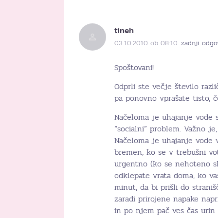
tineh
03.10.2010 ob 08:10
zadnji odgo
Spoštovani!
Odprli ste večje število raz
pa ponovno vprašate tisto, 
Načeloma je uhajanje vode s
“socialni” problem. Važno je,
Načeloma je uhajanje vode vsa
bremen, ko se v trebušni votl
urgentno (ko se nehoteno sk
odklepate vrata doma, ko va
minut, da bi prišli do strani
zaradi prirojene napake nap
in po njem pač ves čas urin 