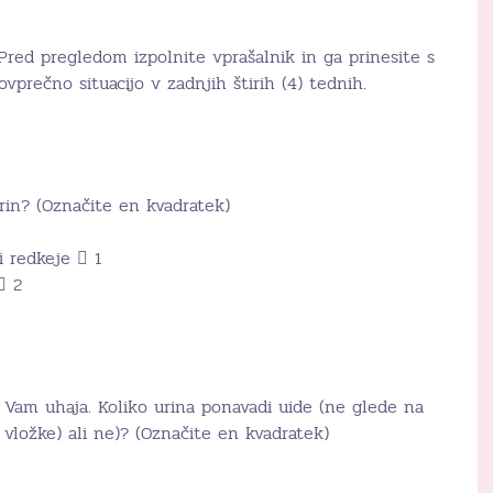
Pred pregledom izpolnite vprašalnik in ga prinesite s
vprečno situacijo v zadnjih štirih (4) tednih.
in? (Označite en kvadratek)
i redkeje  1
 2
na Vam uhaja. Koliko urina ponavadi uide (ne glede na
, vložke) ali ne)? (Označite en kvadratek)