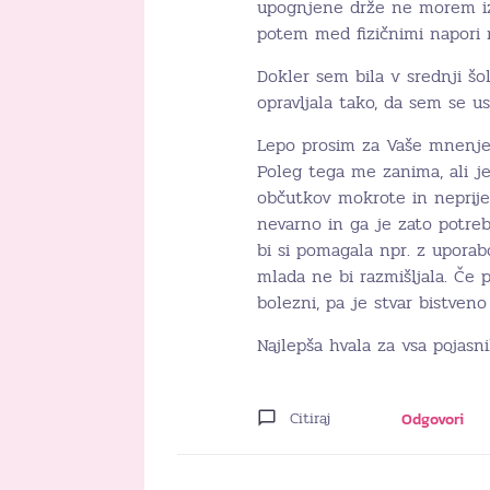
upognjene drže ne morem izt
potem med fizičnimi napori 
Dokler sem bila v srednji šo
opravljala tako, da sem se u
Lepo prosim za Vaše mnenje 
Poleg tega me zanima, ali je
občutkov mokrote in neprije
nevarno in ga je zato potreb
bi si pomagala npr. z uporab
mlada ne bi razmišljala. Če 
bolezni, pa je stvar bistven
Najlepša hvala za vsa pojasn
Citiraj
Odgovori