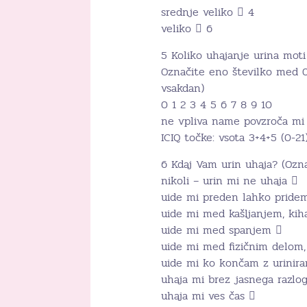
srednje veliko  4
veliko  6
5 Koliko uhajanje urina mot
Označite eno številko med 0
vsakdan)
0 1 2 3 4 5 6 7 8 9 10
ne vpliva name povzroča mi
ICIQ točke: vsota 3+4+5 (0-21
6 Kdaj Vam urin uhaja? (Ozna
nikoli – urin mi ne uhaja 
uide mi preden lahko pridem
uide mi med kašljanjem, ki
uide mi med spanjem 
uide mi med fizičnim delom,
uide mi ko končam z urinir
uhaja mi brez jasnega razlo
uhaja mi ves čas 