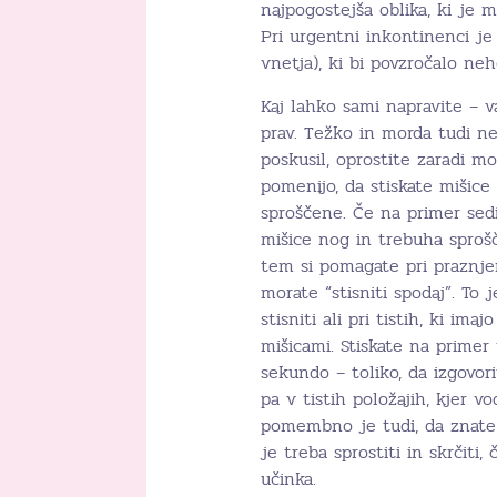
najpogostejša oblika, ki je 
Pri urgentni inkontinenci j
vnetja), ki bi povzročalo ne
Kaj lahko sami napravite – v
prav. Težko in morda tudi ne
poskusil, oprostite zaradi m
pomenijo, da stiskate mišic
sproščene. Če na primer sedi
mišice nog in trebuha sprošč
tem si pomagate pri praznjen
morate “stisniti spodaj”. To j
stisniti ali pri tistih, ki im
mišicami. Stiskate na primer 
sekundo – toliko, da izgovorit
pa v tistih položajih, kjer 
pomembno je tudi, da znate s
je treba sprostiti in skrčit
učinka.