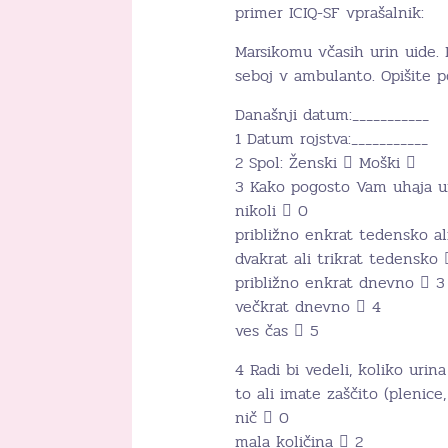
primer ICIQ-SF vprašalnik:
Marsikomu včasih urin uide. 
seboj v ambulanto. Opišite po
Današnji datum:___________
1 Datum rojstva:___________
2 Spol: Ženski  Moški 
3 Kako pogosto Vam uhaja ur
nikoli  0
približno enkrat tedensko al
dvakrat ali trikrat tedensko 
približno enkrat dnevno  3
večkrat dnevno  4
ves čas  5
4 Radi bi vedeli, koliko uri
to ali imate zaščito (plenice
nič  0
mala količina  2