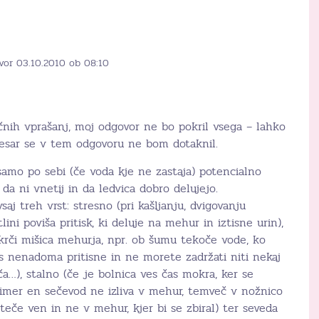
vor 03.10.2010 ob 08:10
ličnih vprašanj, moj odgovor ne bo pokril vsega – lahko
česar se v tem odgovoru ne bom dotaknil.
amo po sebi (če voda kje ne zastaja) potencialno
 da ni vnetij in da ledvica dobro delujejo.
j treh vrst: stresno (pri kašljanju, dvigovanju
ini poviša pritisk, ki deluje na mehur in iztisne urin),
rči mišica mehurja, npr. ob šumu tekoče vode, ko
s nenadoma pritisne in ne morete zadržati niti nekaj
šča…), stalno (če je bolnica ves čas mokra, ker se
rimer en sečevod ne izliva v mehur, temveč v nožnico
teče ven in ne v mehur, kjer bi se zbiral) ter seveda