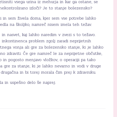
isniti vsega urina iz mehurja in kar ga ostane, se
nekontrolirano izloči? Je to stanje bolezensko?
li in sem živela doma, kjer sem vse potrebe lahko
sedla na školjko, namreč nisem imela teh težav.
in nasvet, kaj lahko naredim v zvezi s to težavo.
 inkontinenca problem zgolj zaradi neprijetnih
tnega vonja ali gre za bolezensko stanje, ki je lahko
no zdraviti. Če gre namreč le za neprijetne občutke,
o in pogosto menjavo vložkov, o operaciji pa tako
pa gre za stanje, ki je lahko nevarno in vodi v druge
o drugačna in bi torej morala čim prej k zdravniku.
ila in uspešno delo še naprej.