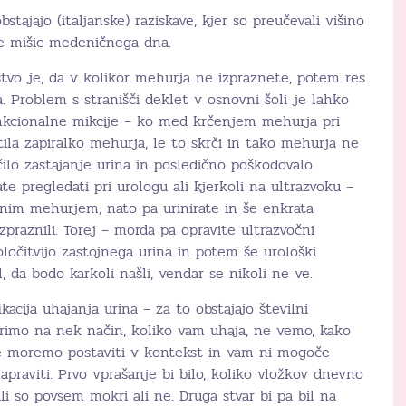
stajajo (italjanske) raziskave, kjer so preučevali višino
je mišic medeničnega dna.
stvo je, da v kolikor mehurja ne izpraznete, potem res
. Problem s stranišči deklet v osnovni šoli je lahko
nkcionalne mikcije – ko med krčenjem mehurja pri
tila zapiralko mehurja, le to skrči in tako mehurja ne
čilo zastajanje urina in posledično poškodovalo
ate pregledati pri urologu ali kjerkoli na ultrazvoku –
lnim mehurjem, nato pa urinirate in še enkrata
zpraznili. Torej – morda pa opravite ultrazvočni
oločitvijo zastojnega urina in potem še urološki
, da bodo karkoli našli, vendar se nikoli ne ve.
kacija uhajanja urina – za to obstajajo številni
erimo na nek način, koliko vam uhaja, ne vemo, kako
ne moremo postaviti v kontekst in vam ni mogoče
 napraviti. Prvo vprašanje bi bilo, koliko vložkov dnevno
li so povsem mokri ali ne. Druga stvar bi pa bil na