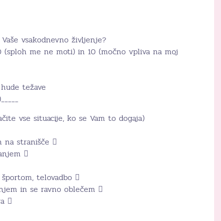
i Vaše vsakodnevno življenje?
 (sploh me ne moti) in 10 (močno vpliva na moj
 hude težave
)_____
čite vse situacije, ko se Vam to dogaja)
 na stranišče 
hanjem 
 športom, telovadbo 
anjem in se ravno oblečem 
ga 