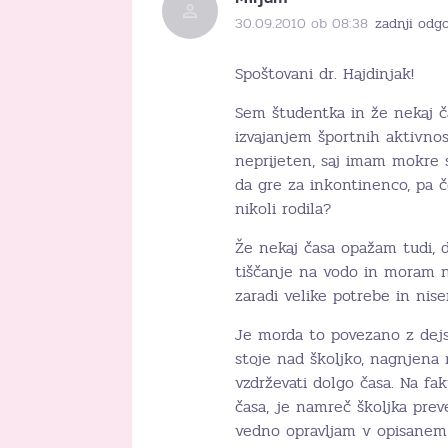
30.09.2010 ob 08:38
zadnji odg
Spoštovani dr. Hajdinjak!
Sem študentka in že nekaj 
izvajanjem športnih aktivnost
neprijeten, saj imam mokre 
da gre za inkontinenco, pa 
nikoli rodila?
Že nekaj časa opažam tudi, d
tiščanje na vodo in moram n
zaradi velike potrebe in nise
Je morda to povezano z dejs
stoje nad školjko, nagnjena
vzdrževati dolgo časa. Na fa
časa, je namreč školjka prev
vedno opravljam v opisanem 