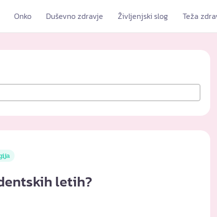
Onko
Duševno zdravje
Življenjski slog
Teža zdra
gija
dentskih letih?