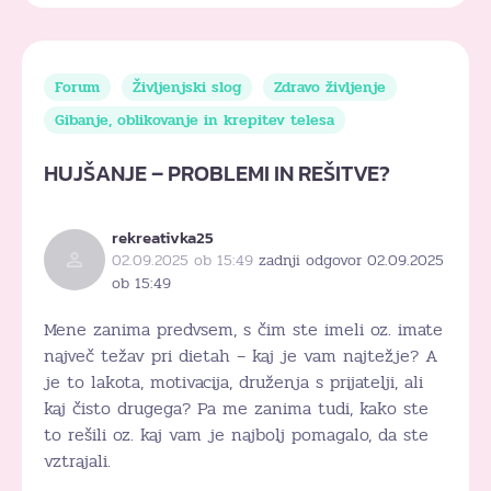
Forum
Življenjski slog
Zdravo življenje
Gibanje, oblikovanje in krepitev telesa
HUJŠANJE – PROBLEMI IN REŠITVE?
rekreativka25
02.09.2025 ob 15:49
zadnji odgovor 02.09.2025
ob 15:49
Mene zanima predvsem, s čim ste imeli oz. imate
največ težav pri dietah – kaj je vam najtežje? A
je to lakota, motivacija, druženja s prijatelji, ali
kaj čisto drugega? Pa me zanima tudi, kako ste
to rešili oz. kaj vam je najbolj pomagalo, da ste
vztrajali.