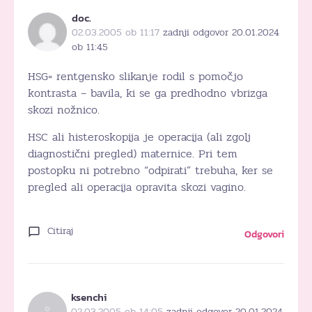
doc.
02.03.2005 ob 11:17
zadnji odgovor 20.01.2024
ob 11:45
HSG= rentgensko slikanje rodil s pomočjo
kontrasta – bavila, ki se ga predhodno vbrizga
skozi nožnico.
HSC ali histeroskopija je operacija (ali zgolj
diagnostični pregled) maternice. Pri tem
postopku ni potrebno “odpirati” trebuha, ker se
pregled ali operacija opravita skozi vagino.
Citiraj
Odgovori
ksenchi
02.03.2005 ob 14:05
zadnji odgovor 20.01.2024