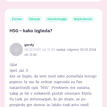
Forum
Zdravje
Ginekologija
Neplodnost
HSG – kako izgleda?
gordy
28.02.2005 ob 21:30
zadnji odgovor 20.01.2024
ob 11:45
Ojla!
Spet jaz ))
Ker se bojim, da sem med sabo pomešala mnogo
pojmov, bi vas še enkrat naprosila za čim
natančnejši opis “HSG”. Predvsem me zanima,
zakaj je bil v nekaterih postih omenjen klistir.
Pa tudi, po informacijah, ki jih imam, se po
pregledu gre domov in lahko tudi avto voziš