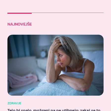
NAJNOVEJŠE
ZDRAVJE
Telo bi spalo, možgani pa ne utihnejo: zakaj se to