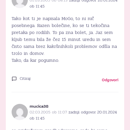
01.03.2005 ob 08:13
zadnji odgovor 20.01.2024
ob 11:45
Tako kot ti je napisala MoGo, to ni nič
posebnega. Razen bolečine, ko se ti tekočina
pretaka po rodilih. To pa zna bolet, ja. Jaz sem
kljub temu bila že čez 15 minut uredu in sem
čisto sama brez kakršnihkoli problemov odšla na
trolo in domov.
Tako, da kar pogumno.
Citiraj
Odgovori
mucica38
02.03.2005 ob 11:07
zadnji odgovor 20.01.2024
ob 11:45