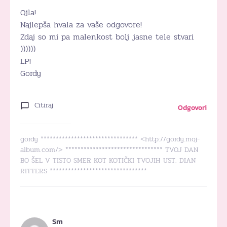
Ojla!
Najlepša hvala za vaše odgovore!
Zdaj so mi pa malenkost bolj jasne tele stvari
))))))
LP!
Gordy
Citiraj
Odgovori
gordy ******************************** <http://gordy.moj-
album.com/> ******************************** TVOJ DAN
BO ŠEL V TISTO SMER KOT KOTIČKI TVOJIH UST. DIAN
RITTERS ********************************
Sm