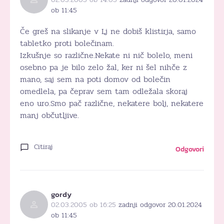
ob 11:45
Če greš na slikanje v Lj ne dobiš klistirja, samo
tabletko proti bolečinam.
Izkušnje so različne.Nekate ni nič bolelo, meni
osebno pa je bilo zelo žal, ker ni šel nihče z
mano, saj sem na poti domov od bolečin
omedlela, pa čeprav sem tam odležala skoraj
eno uro.Smo pač različne, nekatere bolj, nekatere
manj občutljive.
Citiraj
Odgovori
gordy
02.03.2005 ob 16:25
zadnji odgovor 20.01.2024
ob 11:45