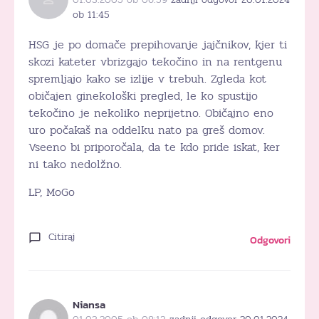
ob 11:45
HSG je po domače prepihovanje jajčnikov, kjer ti
skozi kateter vbrizgajo tekočino in na rentgenu
spremljajo kako se izlije v trebuh. Zgleda kot
običajen ginekološki pregled, le ko spustijo
tekočino je nekoliko neprijetno. Običajno eno
uro počakaš na oddelku nato pa greš domov.
Vseeno bi priporočala, da te kdo pride iskat, ker
ni tako nedolžno.
LP, MoGo
Citiraj
Odgovori
Niansa