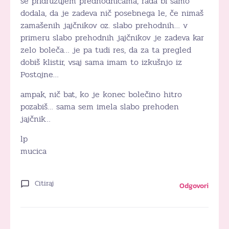
se pridružujem predhodnicama, rada bi samo
dodala, da je zadeva nič posebnega le, če nimaš
zamašenih jajčnikov oz. slabo prehodnih… v
primeru slabo prehodnih jajčnikov je zadeva kar
zelo boleča… je pa tudi res, da za ta pregled
dobiš klistir, vsaj sama imam to izkušnjo iz
Postojne…
ampak, nič bat, ko je konec bolečino hitro
pozabiš… sama sem imela slabo prehoden
jajčnik…
lp
mucica
Citiraj
Odgovori