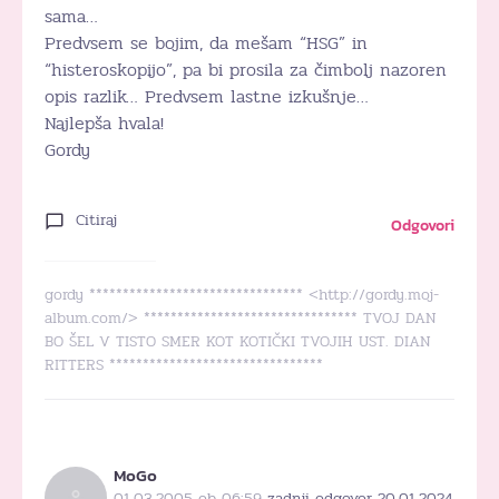
sama…
Predvsem se bojim, da mešam “HSG” in
“histeroskopijo”, pa bi prosila za čimbolj nazoren
opis razlik… Predvsem lastne izkušnje…
Najlepša hvala!
Gordy
Citiraj
Odgovori
gordy ******************************** <http://gordy.moj-
album.com/> ******************************** TVOJ DAN
BO ŠEL V TISTO SMER KOT KOTIČKI TVOJIH UST. DIAN
RITTERS ********************************
MoGo
01.03.2005 ob 06:59
zadnji odgovor 20.01.2024