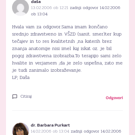
daša
13.02.2006 ob 12:21
zadnji odgovor 14.02.2006
ob 13:04
Hvala vam za odgovor.Sama imam končano
srednjo zdravstveno in VŠZD (sanit. smer)ter kup
tečajev in to res kvalitetnih ,na katerih brez
znanja anatomije nisi imel kaj iskat oz. je bil
pogoj zdravstvena izobrazba.To terapijo sami zelo
hvalite in verjamem ,da je zelo uspešna, zato me
je tudi zanimalo izobraževanje.
LP, Daša
Citiraj
Odgovori
dr. Barbara Purkart
14.02.2006 ob 13:04
zadnji odgovor 14.02.2006