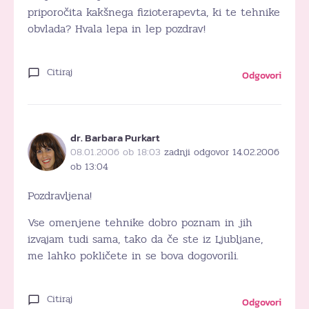
priporočita kakšnega fizioterapevta, ki te tehnike
obvlada? Hvala lepa in lep pozdrav!
Citiraj
Odgovori
dr. Barbara Purkart
08.01.2006 ob 18:03
zadnji odgovor 14.02.2006
ob 13:04
Pozdravljena!
Vse omenjene tehnike dobro poznam in jih
izvajam tudi sama, tako da če ste iz Ljubljane,
me lahko pokličete in se bova dogovorili.
Citiraj
Odgovori