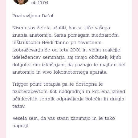
ob 13:04
Pozdravljena Daša!
Nisem vas želela užaliti, kar se tiče vašega
znanja anatomije. Sama pomagam mednarodni
inštruktorici Heidi Tanno pri tovrstnem
izobraževanju že od leta 2001 in vidim reakcije
udeležencev seminarja, saj imajo občutek, kljub
dolgoletnim izkušnjam, da poznajo le majhen del
anatomije in vivo lokomotornega aparata.
Trigger point terapija pa je dostopna le
fizioterapevtom kot nadgradnja in kot ena izmed
učinkovitih tehnik odpravljanja bolečin in drugih
težav.
Vesela sem, da vas stvari zanimajo in le tako
naprej!