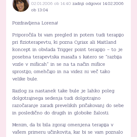
02.01.2006 ob 14:40
zadnji odgovor 14.02.2006
ob 13:04
Pozdravljena Lorena!
Priporočila bi vam pregled in potem tudi terapijo
pri fizioterapevtu, ki pozna Cyriax ali Maitland
koncept in obvlada Trigger point terapijo – to je
posebna terapevtska masaža s katero se “razbija
vozle v mišicah” in se na ta način mišice
sprostijo, omehčajo in na videz ni več tako
velike bule.
Razlog za nastanek take bule je lahko poleg
dolgotrajnega sedenja tudi dolgotrajno
razočaranje zaradi prevelikih pričakovanj do sebe
in posledično do drugih in globoke žalosti.
Menim, da bi bila zgoraj omenjena terapija v
vašem primeru učinkovita, kar bi se vam poznalo