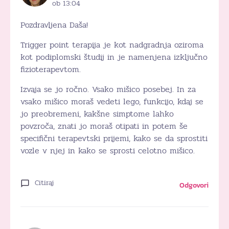
ob 13:04
Pozdravljena Daša!
Trigger point terapija je kot nadgradnja oziroma
kot podiplomski študij in je namenjena izključno
fizioterapevtom.
Izvaja se jo ročno. Vsako mišico posebej. In za
vsako mišico moraš vedeti lego, funkcijo, kdaj se
jo preobremeni, kakšne simptome lahko
povzroča, znati jo moraš otipati in potem še
specifični terapevtski prijemi, kako se da sprostiti
vozle v njej in kako se sprosti celotno mišico.
Citiraj
Odgovori