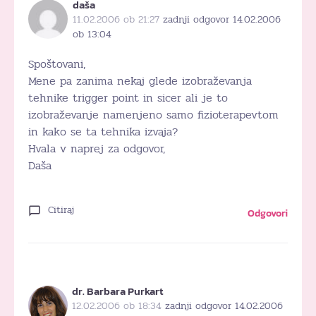
daša
11.02.2006 ob 21:27
zadnji odgovor 14.02.2006
ob 13:04
Spoštovani,
Mene pa zanima nekaj glede izobraževanja
tehnike trigger point in sicer ali je to
izobraževanje namenjeno samo fizioterapevtom
in kako se ta tehnika izvaja?
Hvala v naprej za odgovor,
Daša
Citiraj
Odgovori
dr. Barbara Purkart
12.02.2006 ob 18:34
zadnji odgovor 14.02.2006