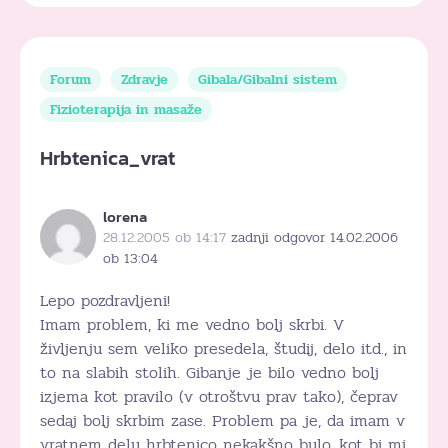
Forum
Zdravje
Gibala/Gibalni sistem
Fizioterapija in masaže
Hrbtenica_vrat
lorena
28.12.2005 ob 14:17
zadnji odgovor 14.02.2006
ob 13:04
Lepo pozdravljeni!
Imam problem, ki me vedno bolj skrbi. V
življenju sem veliko presedela, študij, delo itd., in
to na slabih stolih. Gibanje je bilo vedno bolj
izjema kot pravilo (v otroštvu prav tako), čeprav
sedaj bolj skrbim zase. Problem pa je, da imam v
vratnem delu hrbtenico nekakšno bulo, kot bi mi