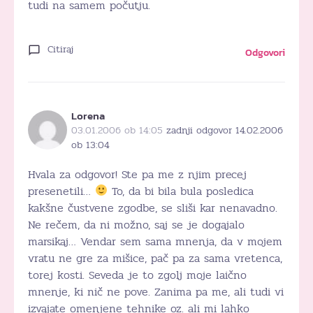
tudi na samem počutju.
Citiraj
Odgovori
Lorena
03.01.2006 ob 14:05
zadnji odgovor 14.02.2006
ob 13:04
Hvala za odgovor! Ste pa me z njim precej
presenetili…
To, da bi bila bula posledica
kakšne čustvene zgodbe, se sliši kar nenavadno.
Ne rečem, da ni možno, saj se je dogajalo
marsikaj… Vendar sem sama mnenja, da v mojem
vratu ne gre za mišice, pač pa za sama vretenca,
torej kosti. Seveda je to zgolj moje laično
mnenje, ki nič ne pove. Zanima pa me, ali tudi vi
izvajate omenjene tehnike oz. ali mi lahko