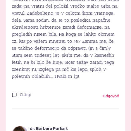
zadaj na vratni del položil vrečko malte Grba na
vratu). Zadebeljeno je v celotni širini vratnega
dela. Sama sodim, da je to posledica napačne
ukrivljenosti hrbtenice zaradi deformacije, na
pregledih nisem bila. Na koga se lahko obrnem
oz. kaj po vašem mnenju to je? Zanima me, če
se takšno deformacijo da odpraviti (in s čim)?
Stara sem trideset let, skrbi me, da v kasnejših
letih ne bi bilo še huje. Sicer težav zaradi tega
zaenkrat ni, izglega pa nič kaj lepo, sploh v
poletnih oblačilih… Hvala in lp!
Citiraj
Odgovori
dr. Barbara Purkart