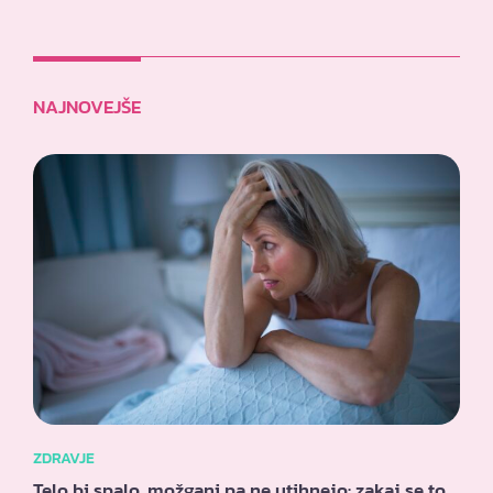
NAJNOVEJŠE
ZDRAVJE
Telo bi spalo, možgani pa ne utihnejo: zakaj se to