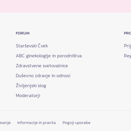
FORUM
PRO
Starševski Čvek
Pri
ABC ginekologije in porodništva
Reg
Zdravstvene svetovalnice
Duševno zdravje in odnosi
Življenjski slog
Moderatorji
evanje
Informacije in pravila
Pogoji uporabe