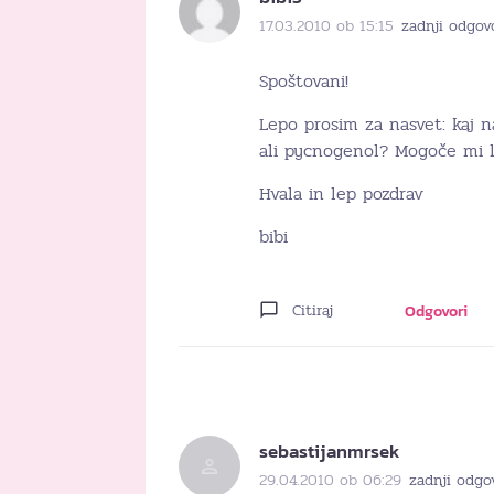
17.03.2010 ob 15:15
zadnji odgov
Spoštovani!
Lepo prosim za nasvet: kaj 
ali pycnogenol? Mogoče mi 
Hvala in lep pozdrav
bibi
Citiraj
Odgovori
sebastijanmrsek
29.04.2010 ob 06:29
zadnji odgo