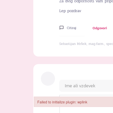
Za dvig odpornosti vam prip
Lep pozdrav
Citiraj
Odgovori
Sebastijan Mršek, mag.farm., spec
Failed to initialize plugin: wplink
Failed to initialize plugin: wplink