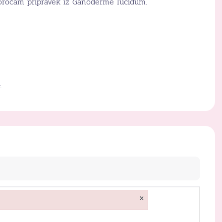
oročam pripravek iz Ganoderme lucidum.
.
×