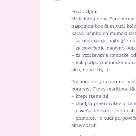
Pozdravljeni!
Medicinska goba Ganoderma l
najpomembnejši in tudi količi
Zaradi učinka na imunski sis
– za ohranjanje najboljše na
– za povečanje naravne odpor
– za vzdrževanje imunske od
– kot podporo imunskemu sis
aids, hepatitis,…)
Pycnogenol je eden od močne
bora vrst Pinus maritima. Nje
– krepi stene žil
– izboljša prekrvavitev v te
– poveča delovno storilnost 
– primeren je tudi pri pove
aktivnostih.