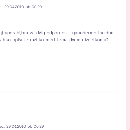
or 29.04.2010 ob 06:29
naj uporabljam za dvig odpornosti, ganodermo lucidum
lahko opišete razliko med tema dvema izdelkoma?
vor 29.04.2010 ob 06:29