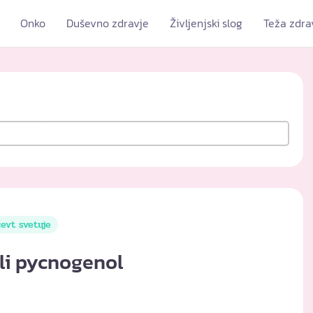
Onko
Duševno zdravje
Življenjski slog
Teža zdra
evt svetuje
li pycnogenol