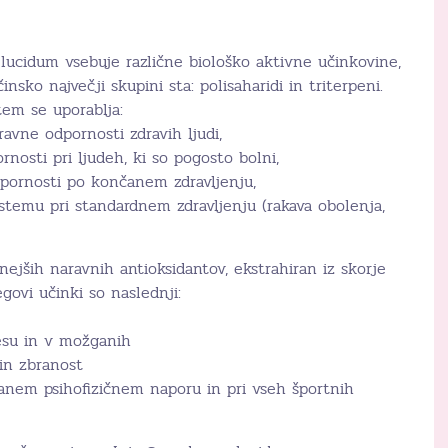
ucidum vsebuje različne biološko aktivne učinkovine,
nsko največji skupini sta: polisaharidi in triterpeni.
tem se uporablja:
ravne odpornosti zdravih ljudi,
nosti pri ljudeh, ki so pogosto bolni,
pornosti po končanem zdravljenju,
temu pri standardnem zdravljenju (rakava obolenja,
jših naravnih antioksidantov, ekstrahiran iz skorje
govi učinki so naslednji:
lesu in v možganih
in zbranost
čanem psihofizičnem naporu in pri vseh športnih