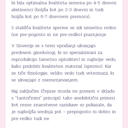
bi bila optimalna kvaliteta semena po 4-5 dnevni
abstinenci (boljša kot po 2-3 dnevni in tudi
boljša kot po 6-7 dnevnem premoru).
S stališča kvalitete sperme se zdi smiselno redno
(ne pre-pogosto in ne pre-redko) praznjenje.
V Sloveniji se s temi vprašanji ukvarjajo
predvsem ginekologi, ki so specializirani za
reprodukcijo (umetno oploditev) in najbolje vedo,
kako pridobiti kvaliteten material (spermo). Kar
se tiče fiziologije, veliko vedo tudi veterinarji, ki
se ukvarjajo z osemenjevanjem.
Naj zaključim (čeprav morda ne povsem v skladu
s “tantričnimi” principi): tako anekdotični primeri
kot resne znanstvene raziskave so pokazale, da
je najboljša srednja pot – prepogosto ni dobro in
pre-redko tudi ne.