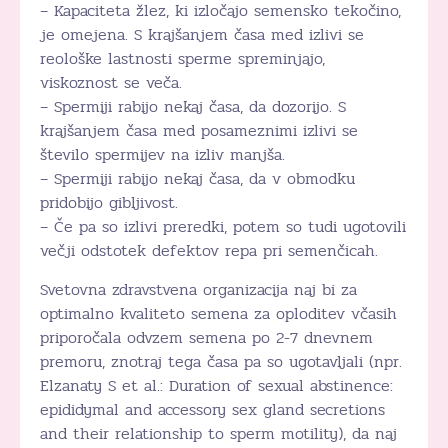
– Kapaciteta žlez, ki izločajo semensko tekočino,
je omejena. S krajšanjem časa med izlivi se
reološke lastnosti sperme spreminjajo,
viskoznost se veča.
– Spermiji rabijo nekaj časa, da dozorijo. S
krajšanjem časa med posameznimi izlivi se
število spermijev na izliv manjša.
– Spermiji rabijo nekaj časa, da v obmodku
pridobijo gibljivost.
– Če pa so izlivi preredki, potem so tudi ugotovili
večji odstotek defektov repa pri semenčicah.
Svetovna zdravstvena organizacija naj bi za
optimalno kvaliteto semena za oploditev včasih
priporočala odvzem semena po 2-7 dnevnem
premoru, znotraj tega časa pa so ugotavljali (npr.
Elzanaty S et al.: Duration of sexual abstinence:
epididymal and accessory sex gland secretions
and their relationship to sperm motility), da naj