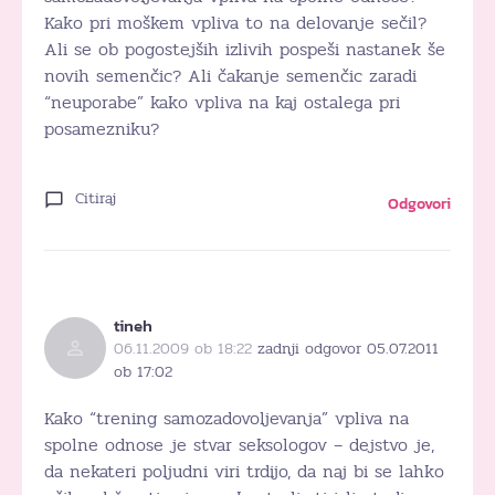
Kako pri moškem vpliva to na delovanje sečil?
Ali se ob pogostejših izlivih pospeši nastanek še
novih semenčic? Ali čakanje semenčic zaradi
“neuporabe” kako vpliva na kaj ostalega pri
posamezniku?
Citiraj
Odgovori
tineh
06.11.2009 ob 18:22
zadnji odgovor 05.07.2011
ob 17:02
Kako “trening samozadovoljevanja” vpliva na
spolne odnose je stvar seksologov – dejstvo je,
da nekateri poljudni viri trdijo, da naj bi se lahko