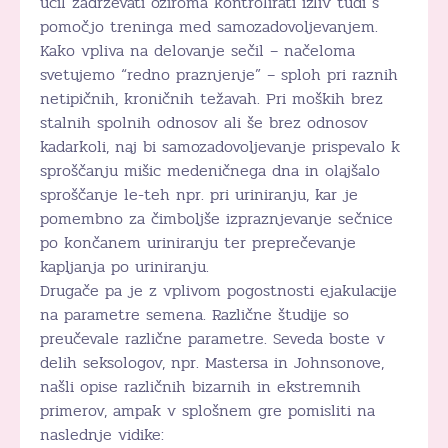
učil zadrževati oziroma kontrolirati izliv tudi s
pomočjo treninga med samozadovoljevanjem.
Kako vpliva na delovanje sečil – načeloma
svetujemo “redno praznjenje” – sploh pri raznih
netipičnih, kroničnih težavah. Pri moških brez
stalnih spolnih odnosov ali še brez odnosov
kadarkoli, naj bi samozadovoljevanje prispevalo k
sproščanju mišic medeničnega dna in olajšalo
sproščanje le-teh npr. pri uriniranju, kar je
pomembno za čimboljše izpraznjevanje sečnice
po končanem uriniranju ter preprečevanje
kapljanja po uriniranju.
Drugače pa je z vplivom pogostnosti ejakulacije
na parametre semena. Različne študije so
preučevale različne parametre. Seveda boste v
delih seksologov, npr. Mastersa in Johnsonove,
našli opise različnih bizarnih in ekstremnih
primerov, ampak v splošnem gre pomisliti na
naslednje vidike: