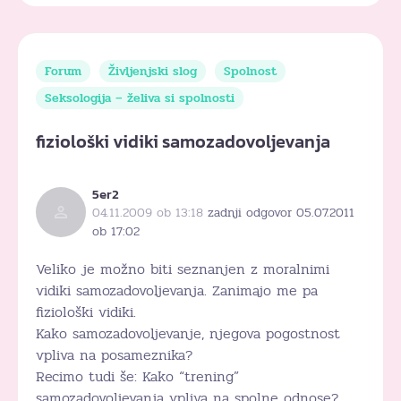
Forum
Življenjski slog
Spolnost
Seksologija – želiva si spolnosti
fiziološki vidiki samozadovoljevanja
5er2
04.11.2009 ob 13:18
zadnji odgovor 05.07.2011
ob 17:02
Veliko je možno biti seznanjen z moralnimi
vidiki samozadovoljevanja. Zanimajo me pa
fiziološki vidiki.
Kako samozadovoljevanje, njegova pogostnost
vpliva na posameznika?
Recimo tudi še: Kako “trening”
samozadovoljevanja vpliva na spolne odnose?