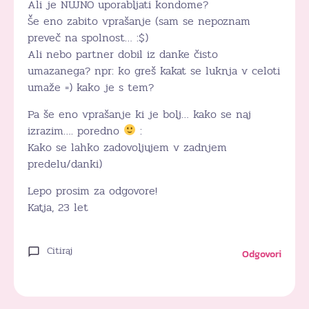
Ali je NUJNO uporabljati kondome?
Še eno zabito vprašanje (sam se nepoznam
preveč na spolnost… :$)
Ali nebo partner dobil iz danke čisto
umazanega? npr: ko greš kakat se luknja v celoti
umaže =) kako je s tem?
Pa še eno vprašanje ki je bolj… kako se naj
izrazim…. poredno
:
Kako se lahko zadovoljujem v zadnjem
predelu/danki)
Lepo prosim za odgovore!
Katja, 23 let
Citiraj
Odgovori