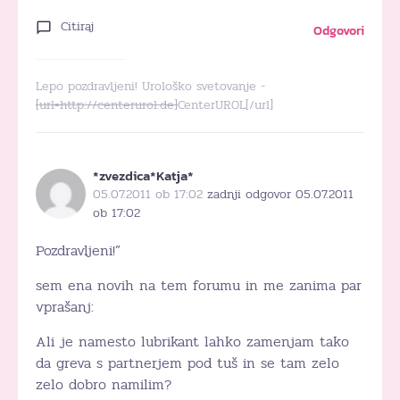
Citiraj
Odgovori
Lepo pozdravljeni! Urološko svetovanje -
[url=http://centerurol.de]
CenterUROL[/url]
*zvezdica*Katja*
05.07.2011 ob 17:02
zadnji odgovor 05.07.2011
ob 17:02
Pozdravljeni!”
sem ena novih na tem forumu in me zanima par
vprašanj:
Ali je namesto lubrikant lahko zamenjam tako
da greva s partnerjem pod tuš in se tam zelo
zelo dobro namilim?