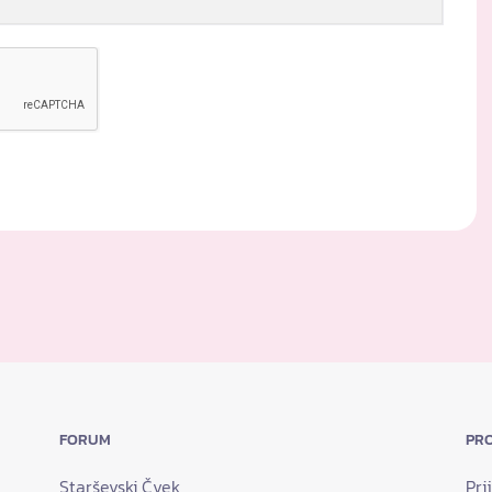
FORUM
PRO
Starševski Čvek
Pri