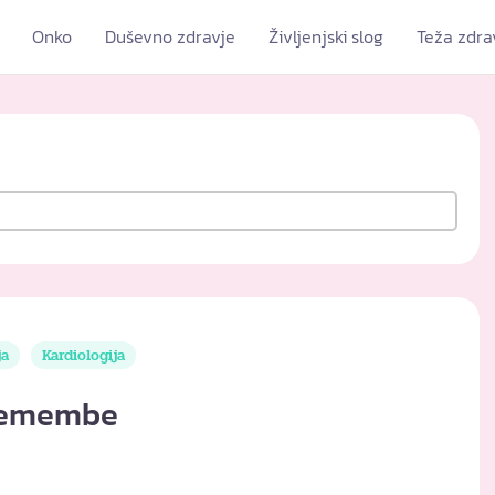
Onko
Duševno zdravje
Življenjski slog
Teža zdra
ja
Kardiologija
premembe