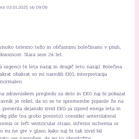
vor 03.01.2025 ob 09:06
evisoko telesno težo in občasnimi bolečinami v prsih,
ksioznost. Stara sem 24 let.
 urgenci (4 leta nazaj in drugič leto nazaj). Bolečina
krat obakrat so mi naredili EKG, interpretacija
d normalen.
 na zdravniskem pregledu za delo in EKG naj bi pokazal
avnik je rekel, da so se te spremembe pojavile že na
 preverila dejanski izvid EKG-ja izpred enega leta in
kg piše (na grobo povzeto): consider anterolateral
hemia or left ventricular strain, inferior ischemia or
ko mi ne gre v glavo, kako naj bi tak izvid bil
zato vas naprošam, da mi to obrazložite.