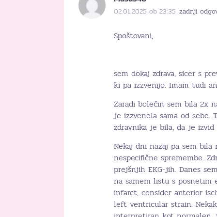
02.01.2025 ob 23:35
zadnji odgo
Spoštovani,
sem dokaj zdrava, sicer s pr
ki pa izzvenijo. Imam tudi an
Zaradi bolečin sem bila 2x na
je izzvenela sama od sebe. Ta
zdravnika je bila, da je izvi
Nekaj dni nazaj pa sem bila
nespecifične spremembe. Zdr
prejšnjih EKG-jih. Danes sem
na samem listu s posnetim e
infarct, consider anterior isc
left ventricular strain. Neka
interpretiran kot normalen, 