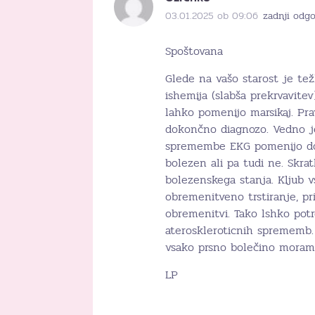
03.01.2025 ob 09:06
zadnji odg
Spoštovana
Glede na vašo starost je težk
ishemija (slabša prekrvavitev
lahko pomenijo marsikaj. Pr
dokončno diagnozo. Vedno je 
spremembe EKG pomenijo dol
bolezen ali pa tudi ne. Skr
bolezenskega stanja. Kljub v
obremenitveno trstiranje, p
obremenitvi. Tako lshko potr
ateroskleroticnih sprememb.
vsako prsno bolečino moram
LP