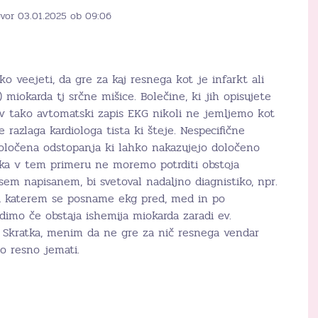
ovor 03.01.2025 ob 09:06
o veejeti, da gre za kaj resnega kot je infarkt ali
) miokarda tj srčne mišice. Bolečine, ki jih opisujete
av tako avtomatski zapis EKG nikoli ne jemljemo kot
razlaga kardiologa tista ki šteje. Nespecifične
očena odstopanja ki lahko nakazujejo določeno
atka v tem primeru ne moremo potrditi obstoja
sem napisanem, bi svetoval nadaljno diagnistiko, npr.
ri katerem se posname ekg pred, med in po
dimo če obstaja ishemija miokarda zaradi ev.
 Skratka, menim da ne gre za nič resnega vendar
o resno jemati.