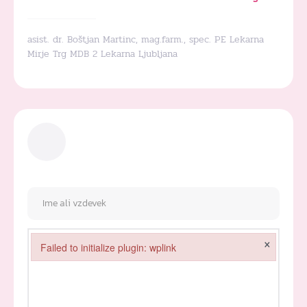
asist. dr. Boštjan Martinc, mag.farm., spec. PE Lekarna
Mirje Trg MDB 2 Lekarna Ljubljana
×
Failed to initialize plugin: wplink
Failed to initialize plugin: wplink