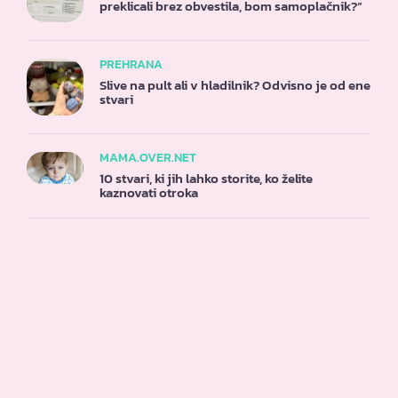
preklicali brez obvestila, bom samoplačnik?”
PREHRANA
Slive na pult ali v hladilnik? Odvisno je od ene
stvari
MAMA.OVER.NET
10 stvari, ki jih lahko storite, ko želite
kaznovati otroka