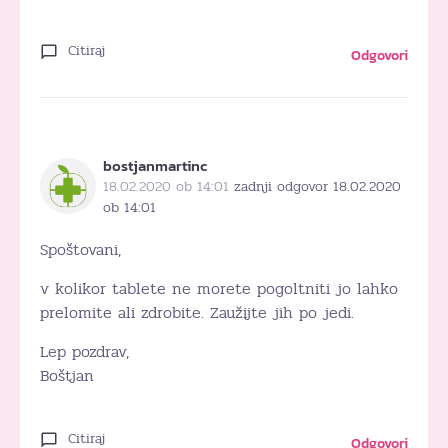
Citiraj
Odgovori
bostjanmartinc
18.02.2020 ob 14:01
zadnji odgovor 18.02.2020
ob 14:01
Spoštovani,
v kolikor tablete ne morete pogoltniti jo lahko
prelomite ali zdrobite. Zaužijte jih po jedi.
Lep pozdrav,
Boštjan
Citiraj
Odgovori