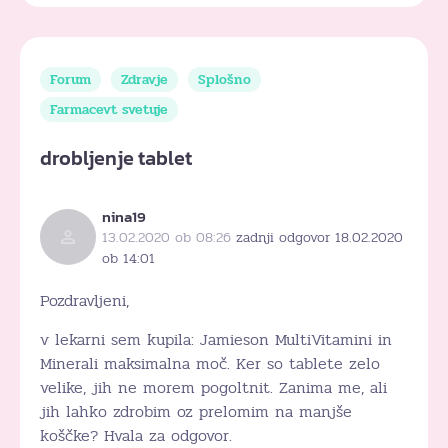
Forum
Zdravje
Splošno
Farmacevt svetuje
drobljenje tablet
nina19
13.02.2020 ob 08:26
zadnji odgovor 18.02.2020
ob 14:01
Pozdravljeni,
v lekarni sem kupila: Jamieson MultiVitamini in
Minerali maksimalna moč. Ker so tablete zelo
velike, jih ne morem pogoltnit. Zanima me, ali
jih lahko zdrobim oz prelomim na manjše
koščke? Hvala za odgovor.