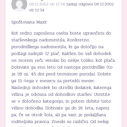
06.12.2002 ob 12:34
zadnji odgovor 06.12.2002
ob 12:34
Spoštovana Maxi!
Kot redno zaposlena oseba boste upravičeni do
starševskega nadomestila, konkretno
porodniškega nadomestila, ki ga določijo na
podlagi zadnjih 12 plač. Kakšen bo vaš dohodek
ne morem reči, vendar bo nekje toliko, kot plača.
Dobivate ga eno leto od nastopa porodniške (to
je 28 oz. 45 dni pred terminom poroda). Dobite
ga 15.-tega v mesecu za pretekli mesec.
Naslednji dohodek bo otroški dodatek, katerega
višina je odvisna od dohodkov staršev. Uvrstite
se v določeno kategorijo, in potem dobite tisto
višino dohodka. Dobivate ga do 18. leta, naprej
pa, če se otrok šola, ali pa vam je podaljšana
roditeljska pravica. Zneski so različni. Od nekaj