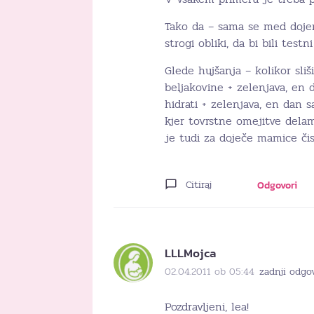
Tako da – sama se med dojen
strogi obliki, da bi bili testni
Glede hujšanja – kolikor sli
beljakovine + zelenjava, en 
hidrati + zelenjava, en dan 
kjer tovrstne omejitve dela
je tudi za doječe mamice čis
Citiraj
Odgovori
LLLMojca
02.04.2011 ob 05:44
zadnji odgo
Pozdravljeni, lea!