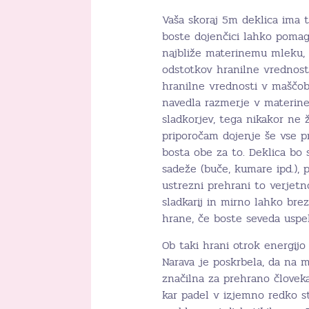
Vaša skoraj 5m deklica ima t
boste dojenčici lahko pomaga
najbliže materinemu mleku, t
odstotkov hranilne vrednost
hranilne vrednosti v maščob
navedla razmerje v materinem
sladkorjev, tega nikakor ne ž
priporočam dojenje še vse pr
bosta obe za to. Deklica bo 
sadeže (buče, kumare ipd.), 
ustrezni prehrani to verjetn
sladkarij in mirno lahko brez
hrane, če boste seveda uspe
Ob taki hrani otrok energij
Narava je poskrbela, da na m
značilna za prehrano človek
kar padel v izjemno redko st