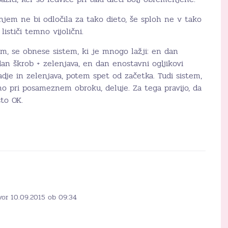
jem ne bi odločila za tako dieto, še sploh ne v tako
 lističi temno vijolični.
šim, se obnese sistem, ki je mnogo lažji: en dan
dan škrob + zelenjava, en dan enostavni ogljikovi
sadje in zelenjava, potem spet od začetka. Tudi sistem,
mo pri posameznem obroku, deluje. Za tega pravijo, da
to OK.
vor 10.09.2015 ob 09:34