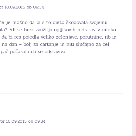
or 10.09.2015 ob 09:34
e je možno da bi s to dieto škodovala svojemu
ala? Ali se brez zaužitja ogljikovih hidratov v mleko
 da bi res pojedla veliko zelenjave, perutnine, rib in
 na dan – bolj za cartanje in niti slučajno za cel
pač počakala da se odstaviva.
vor 10.09.2015 ob 09:34