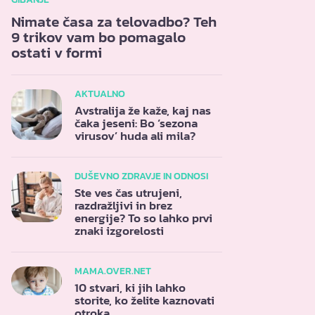
Nimate časa za telovadbo? Teh
9 trikov vam bo pomagalo
ostati v formi
AKTUALNO
Avstralija že kaže, kaj nas
čaka jeseni: Bo ‘sezona
virusov’ huda ali mila?
DUŠEVNO ZDRAVJE IN ODNOSI
Ste ves čas utrujeni,
razdražljivi in brez
energije? To so lahko prvi
znaki izgorelosti
MAMA.OVER.NET
10 stvari, ki jih lahko
storite, ko želite kaznovati
otroka