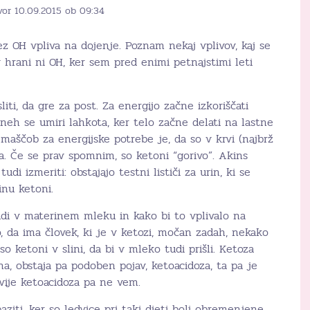
vor 10.09.2015 ob 09:34
z OH vpliva na dojenje. Poznam nekaj vplivov, kaj se
v hrani ni OH, ker sem pred enimi petnajstimi leti
iti, da gre za post. Za energijo začne izkoriščati
eh se umiri lahkota, ker telo začne delati na lastne
 maščob za energijske potrebe je, da so v krvi (najbrž
a. Če se prav spomnim, so ketoni “gorivo”. Akins
tudi izmeriti: obstajajo testni lističi za urin, ki se
inu ketoni.
tudi v materinem mleku in kako bi to vplivalo na
da ima človek, ki je v ketozi, močan zadah, nekako
so ketoni v slini, da bi v mleko tudi prišli. Ketoza
a, obstaja pa podoben pojav, ketoacidoza, ta pa je
zvije ketoacidoza pa ne vem.
ziti, ker so ledvice pri taki dieti bolj obremenjene.