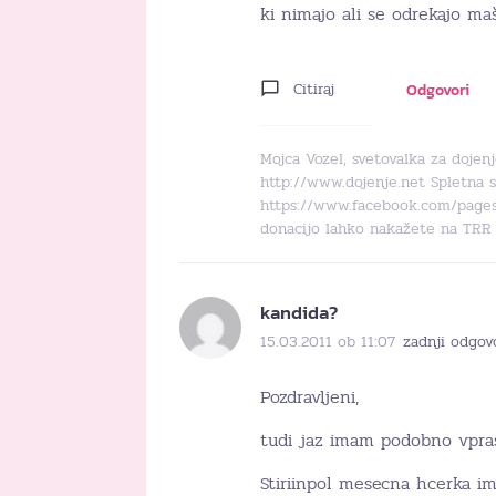
ki nimajo ali se odrekajo ma
Citiraj
Odgovori
Mojca Vozel, svetovalka za dojen
http://www.dojenje.net Spletna s
https://www.facebook.com/pages/
donacijo lahko nakažete na TRR 
kandida?
15.03.2011 ob 11:07
zadnji odgov
Pozdravljeni,
tudi jaz imam podobno vpra
Stiriinpol mesecna hcerka ima