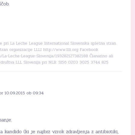
ščob.
je pri La Leche League International Slovenska spletna stran
tran organizacije LLLI http://www.llli.org Facebook
La-Leche-League-Slovenija/193282127382188 Članarino ali
društva LLL Slovenija pri NLB: SI56 0203 3025 3744 825
or 10.09.2015 ob 09:34
sanje.
 kandido (ki je najbrz vzrok zdravljenja z antibiotiki,