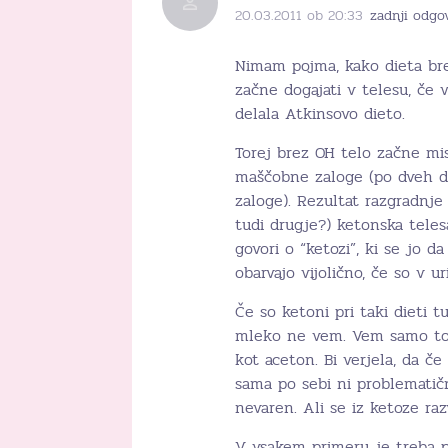
20.03.2011 ob 20:33
zadnji odgo
Nimam pojma, kako dieta bre
začne dogajati v telesu, če 
delala Atkinsovo dieto.
Torej brez OH telo začne misl
maščobne zaloge (po dveh dn
zaloge). Rezultat razgradnje
tudi drugje?) ketonska teles
govori o “ketozi”, ki se jo da 
obarvajo vijolično, če so v ur
Če so ketoni pri taki dieti 
mleko ne vem. Vem samo to, 
kot aceton. Bi verjela, da če 
sama po sebi ni problematičn
nevaren. Ali se iz ketoze ra
V vsakem primeru je treba pa