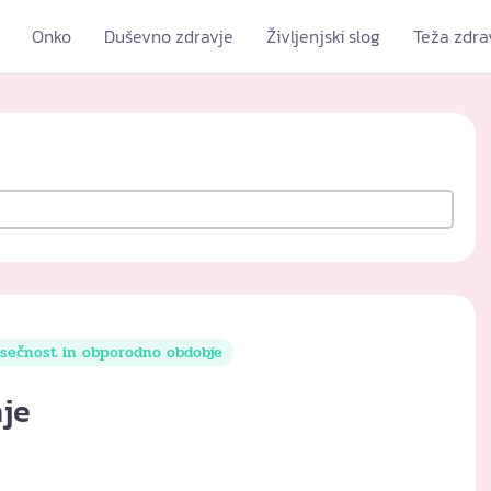
Onko
Duševno zdravje
Življenjski slog
Teža zdra
sečnost in obporodno obdobje
nje