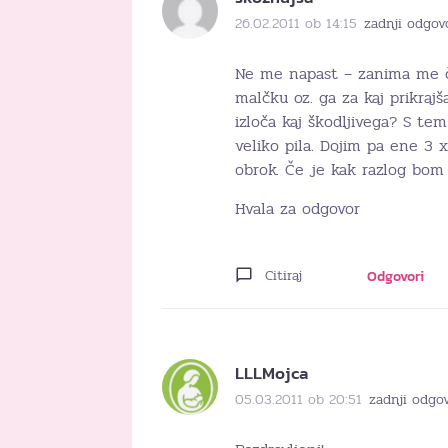
26.02.2011 ob 14:15
zadnji odgov
Ne me napast – zanima me č
malčku oz. ga za kaj prikrajš
izloča kaj škodljivega? S tem
veliko pila. Dojim pa ene 3 x
obrok. Če je kak razlog bom 
Hvala za odgovor
Citiraj
Odgovori
LLLMojca
05.03.2011 ob 20:51
zadnji odgo