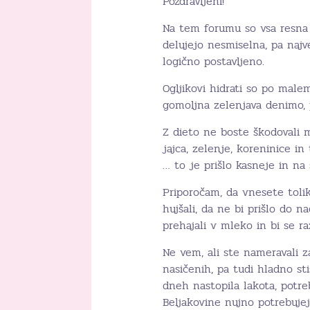
Pozdravljeni!
Na tem forumu so vsa resna v
delujejo nesmiselna, pa najv
logično postavljeno.
Ogljikovi hidrati so po malem
gomoljna zelenjava denimo, 
Z dieto ne boste škodovali ma
jajca, zelenje, koreninice in
… to je prišlo kasneje in na 
Priporočam, da vnesete tolik
hujšali, da ne bi prišlo do n
prehajali v mleko in bi se raz
Ne vem, ali ste nameravali za
nasičenih, pa tudi hladno st
dneh nastopila lakota, potre
Beljakovine nujno potrebujejo