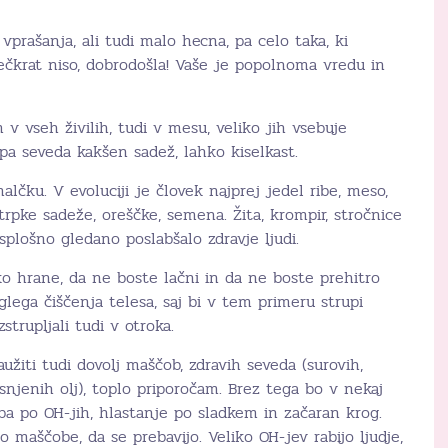
prašanja, ali tudi malo hecna, pa celo taka, ki
ečkrat niso, dobrodošla! Vaše je popolnoma vredu in
 v vseh živilih, tudi v mesu, veliko jih vsebuje
pa seveda kakšen sadež, lahko kiselkast.
lčku. V evoluciji je človek najprej jedel ribe, meso,
 trpke sadeže, oreščke, semena. Žita, krompir, stročnice
splošno gledano poslabšalo zdravje ljudi.
o hrane, da ne boste lačni in da ne boste prehitro
aglega čiščenja telesa, saj bi v tem primeru strupi
strupljali tudi v otroka.
užiti tudi dovolj maščob, zdravih seveda (surovih,
isnjenih olj), toplo priporočam. Brez tega bo v nekaj
ba po OH-jih, hlastanje po sladkem in začaran krog.
 maščobe, da se prebavijo. Veliko OH-jev rabijo ljudje,