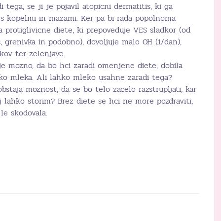
i tega, se ji je pojavil atopicni dermatitis, ki ga
s kopelmi in mazami. Ker pa bi rada popolnoma
ila protiglivicne diete, ki prepoveduje VES sladkor (od
s, grenivka in podobno), dovoljuje malo OH (1/dan),
kov ter zelenjave.
je mozno, da bo hci zaradi omenjene diete, dobila
eko mleka. Ali lahko mleko usahne zaradi tega?
staja moznost, da se bo telo zacelo razstrupljati, kar
j lahko storim? Brez diete se hci ne more pozdraviti,
 le skodovala.