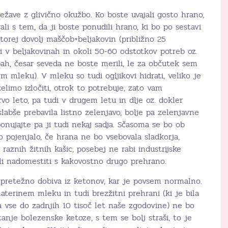
ežave z glivično okužbo. Ko boste uvajali gosto hrano,
li s tem, da ji boste ponudili hrano, ki bo po sestavi
orej dovolj maščob+beljakovin (približno 25
i v beljakovinah in okoli 50-60 odstotkov potreb oz.
ah, česar seveda ne boste merili, le za občutek sem
 mleku). V mleku so tudi ogljikovi hidrati, veliko je
elimo izločiti, otrok to potrebuje, zato vam
vo leto, pa tudi v drugem letu in dlje oz. dokler
slabše prebavila listno zelenjavo, bolje pa zelenjavne
ponujajte pa ji tudi nekaj sadja. Sčasoma se bo ob
o pojenjalo, če hrana ne bo vsebovala sladkorja,
 raznih žitnih kašic, posebej ne rabi industrijske
li nadomestiti s kakovostno drugo prehrano.
o pretežno dobiva iz ketonov, kar je povsem normalno.
aterinem mleku in tudi brezžitni prehrani (ki je bila
a vse do zadnjih 10 tisoč let naše zgodovine) ne bo
anje bolezenske ketoze, s tem se bolj straši, to je