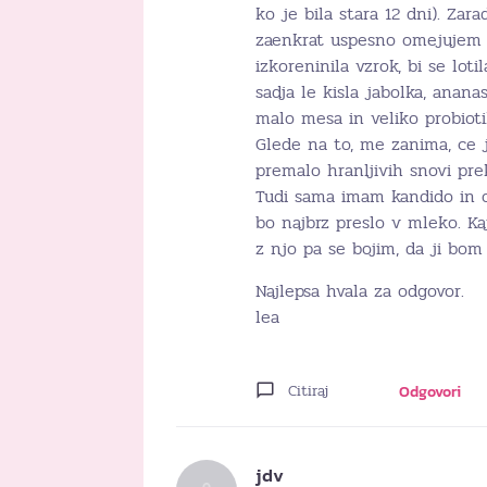
ko je bila stara 12 dni). Zarad
zaenkrat uspesno omejujem 
izkoreninila vzrok, bi se lot
sadja le kisla jabolka, anana
malo mesa in veliko probioti
Glede na to, me zanima, ce 
premalo hranljivih snovi pr
Tudi sama imam kandido in ob
bo najbrz preslo v mleko. Ka
z njo pa se bojim, da ji bom
Najlepsa hvala za odgovor.
lea
Citiraj
Odgovori
jdv