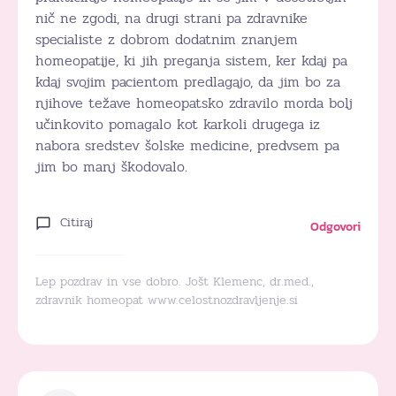
nič ne zgodi, na drugi strani pa zdravnike
specialiste z dobrom dodatnim znanjem
homeopatije, ki jih preganja sistem, ker kdaj pa
kdaj svojim pacientom predlagajo, da jim bo za
njihove težave homeopatsko zdravilo morda bolj
učinkovito pomagalo kot karkoli drugega iz
nabora sredstev šolske medicine, predvsem pa
jim bo manj škodovalo.
Citiraj
Odgovori
Lep pozdrav in vse dobro. Jošt Klemenc, dr.med.,
zdravnik homeopat www.celostnozdravljenje.si