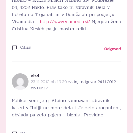
HOMEO – SALUS NESICH ALBINO S.P., Podbrezje
64, 4202 Naklo. Prav tako ni zdravnik. Dela v
hotelu na Trojanah in v Domžalah pri podjetju
Vivamedia –
http://www.viamedia.si/
Njegova žena
Cristina Nesich pa je master reiki.
Citiraj
Odgovori
alsd
23.11.2012 ob 19:39
zadnji odgovor 24.11.2012
ob 08:32
Kolikor vem je g, Albino samozvani zdravnik
kateri v Italiji ne more delati. Je zelo aroganten ,
obvlada pa zelo pojem – biznis . Previdno