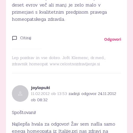
deset evrov več ali manj je zelo malo v
primerjavi s kvalitetnim predpisom pravega
homeopatskega zdravila.
Citiraj
Odgovori
Lep pozdrav in vse dobro. Jošt Klemenc, dr.med.,
zdravnik homeopat www.celostnozdravljenje.si
joylopuki
11.02.2012 ob 13:53
zadnji odgovor 24.11.2012
ob 08:32
Spoštovani!
Najlepša hvala za odgovor! Žav sem našla samo
enega homeopata iz Italije,pri nas zdravi na