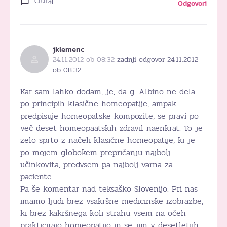
Citiraj
Odgovori
jklemenc
24.11.2012 ob 08:32
zadnji odgovor 24.11.2012
ob 08:32
Kar sam lahko dodam, je, da g. Albino ne dela
po principih klasične homeopatije, ampak
predpisuje homeopatske kompozite, se pravi po
več deset homeopaatskih zdravil naenkrat. To je
zelo sprto z načeli klasične homeopatije, ki je
po mojem globokem prepričanju najbolj
učinkovita, predvsem pa najbolj varna za
paciente.
Pa še komentar nad teksaško Slovenijo. Pri nas
imamo ljudi brez vsakršne medicinske izobrazbe,
ki brez kakršnega koli strahu vsem na očeh
prakticirajo homeopatijo in se jim v desetletjih