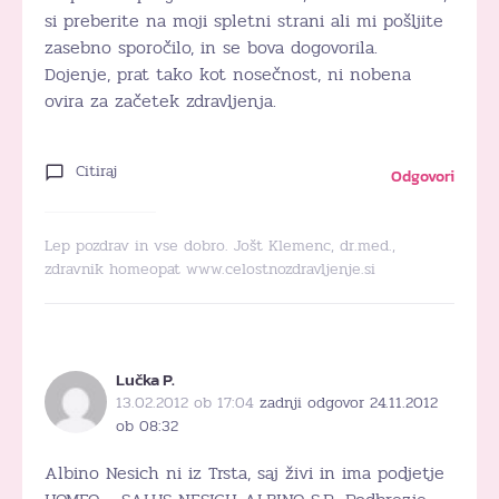
si preberite na moji spletni strani ali mi pošljite
zasebno sporočilo, in se bova dogovorila.
Dojenje, prat tako kot nosečnost, ni nobena
ovira za začetek zdravljenja.
Citiraj
Odgovori
Lep pozdrav in vse dobro. Jošt Klemenc, dr.med.,
zdravnik homeopat www.celostnozdravljenje.si
Lučka P.
13.02.2012 ob 17:04
zadnji odgovor 24.11.2012
ob 08:32
Albino Nesich ni iz Trsta, saj živi in ima podjetje