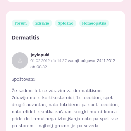
Forum
Zdravje
Splošno
Homeopatija
Dermatitis
joylopuki
01.02.2012 ob 14:37
zadnji odgovor 24.11.2012
ob 08:32
Spoštovani!
Že sedem let se zdravim za dermatitisom.
Zdravijo me s kortikosteroidi, 1x locoidon, spet
drugič advantan, nato lotriderm pa spet locoidon,
nato elidel…skratka začaran krog,ki mu ni konca.
pride do trenutnega izboljšanja nato pa spet vse
po starem…..najbolj grozno je pa seveda