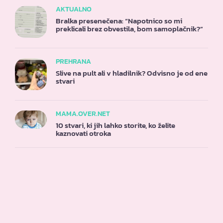
AKTUALNO
Bralka presenečena: “Napotnico so mi
preklicali brez obvestila, bom samoplačnik?”
PREHRANA
Slive na pult ali v hladilnik? Odvisno je od ene
stvari
MAMA.OVER.NET
10 stvari, ki jih lahko storite, ko želite
kaznovati otroka