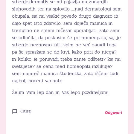
srbenje.dermatis se mi pojavlja na zunanjih
sluhovodih ter na splovilo…..nad dermatologi sem
obupala, saj mi vsakič povedo drugo diagnozo in
dajo spet isto zdarvilo. sem doječa mamica in
trenutno ne smem ničesar uporabljati. zato sem
se odločila, da poskusim še pri homeopatu, saj je
srbenje neznosno, niti spim ne več zaradi tega
pa še spraskam se do krvi. kako priti do njega?
in koliko je ponavadi treba zanje odšteti? kaj mi
svetujete? se cena med homeopati razlikuje?
sem namreč mamica študentka, zato iščem tudi
najbolj poceni varianto
Želim Vam lep dan in Vas lepo pozdravljam!
Citiraj
Odgovori