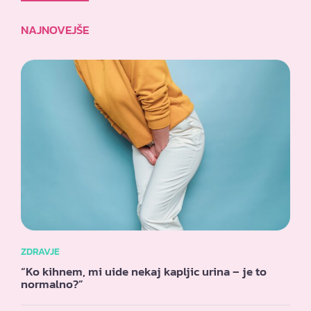
NAJNOVEJŠE
ZDRAVJE
“Ko kihnem, mi uide nekaj kapljic urina – je to
normalno?”