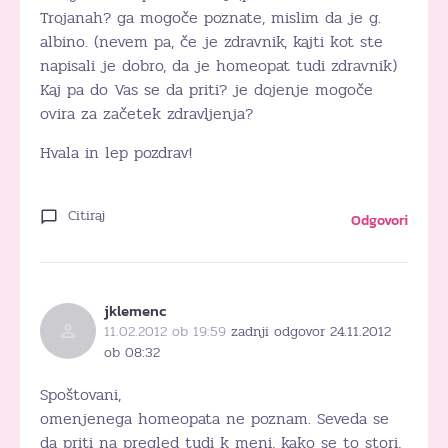
Trojanah? ga mogoče poznate, mislim da je g.
albino. (nevem pa, če je zdravnik, kajti kot ste
napisali je dobro, da je homeopat tudi zdravnik)
Kaj pa do Vas se da priti? je dojenje mogoče
ovira za začetek zdravljenja?
Hvala in lep pozdrav!
Citiraj
Odgovori
jklemenc
11.02.2012 ob 19:59
zadnji odgovor 24.11.2012
ob 08:32
Spoštovani,
omenjenega homeopata ne poznam. Seveda se
da priti na pregled tudi k meni, kako se to stori,