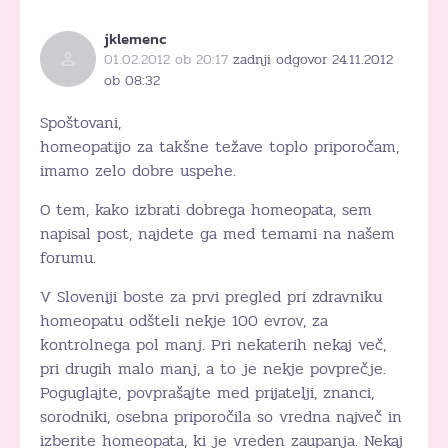
jklemenc
01.02.2012 ob 20:17
zadnji odgovor 24.11.2012
ob 08:32
Spoštovani,
homeopatijo za takšne težave toplo priporočam,
imamo zelo dobre uspehe.
O tem, kako izbrati dobrega homeopata, sem
napisal post, najdete ga med temami na našem
forumu.
V Sloveniji boste za prvi pregled pri zdravniku
homeopatu odšteli nekje 100 evrov, za
kontrolnega pol manj. Pri nekaterih nekaj več,
pri drugih malo manj, a to je nekje povprečje.
Poguglajte, povprašajte med prijatelji, znanci,
sorodniki, osebna priporočila so vredna največ in
izberite homeopata, ki je vreden zaupanja. Nekaj