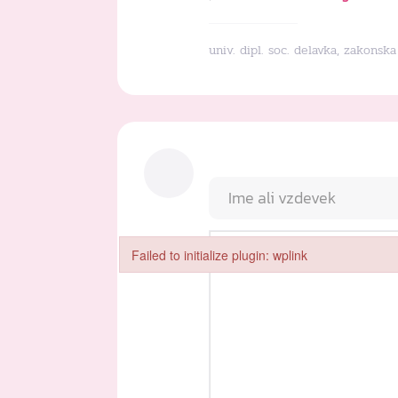
univ. dipl. soc. delavka, zakonsk
Failed to initialize plugin: wplink
Failed to initialize plugin: wplink