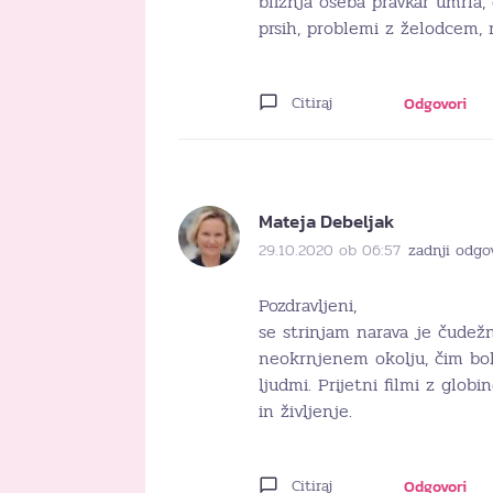
bližnja oseba pravkar umrla
prsih, problemi z želodcem,
Citiraj
Odgovori
Mateja Debeljak
29.10.2020 ob 06:57
zadnji odgo
Pozdravljeni,
se strinjam narava je čudežn
neokrnjenem okolju, čim bolj 
ljudmi. Prijetni filmi z glob
in življenje.
Citiraj
Odgovori