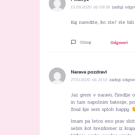
13.09.2020 ob 09:18
zadnji odgo
Kaj naredite, ko ste/ ste bi
Citiraj
Odgovori
Narava pozdravi
27.10.2020 ob 21:13
zadnji odgov
Jaz grem v naravo, čimdlje 
in tam napolnim baterije, po
žival kje sem sploh happy.
Imam pa letos eno prav shitt
selim kot brezdomec iz kraja