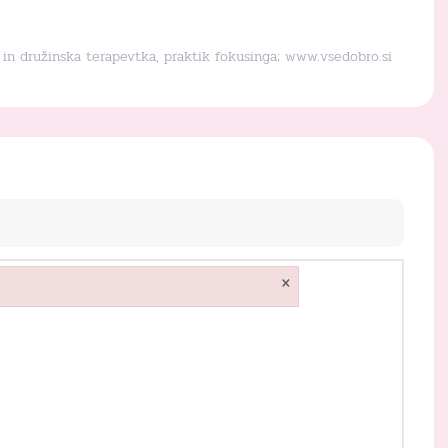
a in družinska terapevtka, praktik fokusinga;
www.vsedobro.si
×