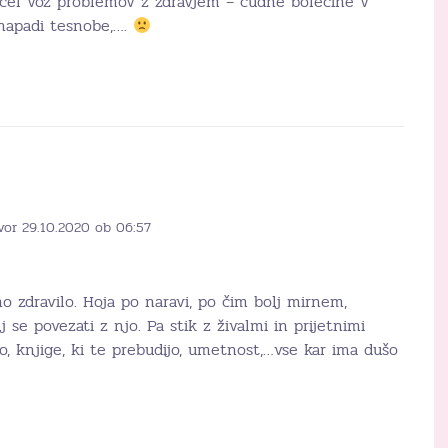
, cel voz problemov z zdravjem – čudne bolečine v
 napadi tesnobe,….
vor 29.10.2020 ob 06:57
o zdravilo. Hoja po naravi, po čim bolj mirnem,
se povezati z njo. Pa stik z živalmi in prijetnimi
ino, knjige, ki te prebudijo, umetnost,…vse kar ima dušo