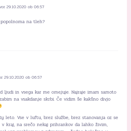
vor 29.10.2020 ob 06:57
li popolnoma na tleh?
or 29.10.2020 ob 06:57
od ljudi in vsega kar me omejuje. Najraje imam samoto
zabim na vsakdanje skrbi. Če vidim še kakšno divjo
y leto. Vse v luftu, brez službe, brez stanovanja oz se
 v kraj, na srečo nekaj prihrankov da lahko živim,