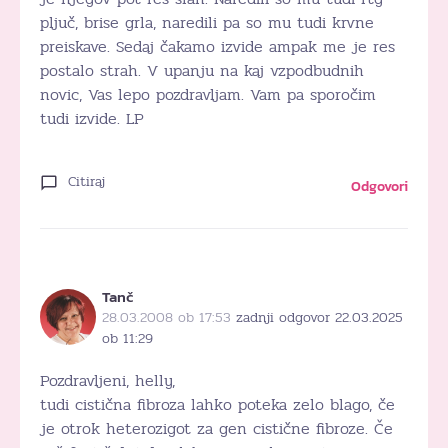
pljuč, brise grla, naredili pa so mu tudi krvne
preiskave. Sedaj čakamo izvide ampak me je res
postalo strah. V upanju na kaj vzpodbudnih
novic, Vas lepo pozdravljam. Vam pa sporočim
tudi izvide. LP
Citiraj
Odgovori
Tanč
28.03.2008 ob 17:53
zadnji odgovor 22.03.2025
ob 11:29
Pozdravljeni, helly,
tudi cistična fibroza lahko poteka zelo blago, če
je otrok heterozigot za gen cistične fibroze. Če