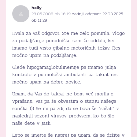
helly
28.05.2008 ob 16:19
zadnji odgovor 22.03.2025
ob 11:29
Hvala za vaš odgovor. Ste me zelo pomirila. Vlogo
za podaljšanje porodniške sem že oddala, ker
imamo tudi vrsto gibalno-motoričnih težav. Res
močno upam na podaljšanje.
Glede hipogamaglobulinemije pa imamo julija
kontrolo v pulmološki ambulanti pa takrat res
močno upam na dobre novice.
Upam, da Vas do takrat ne bom več morila z
vprašanji, Vas pa še obvestim o stanju našega
sončka.:))) Se mi pa zdi, da se bova še “slišali” v
naslednji sezoni virusov, predvsem, ko bo šlo
naše dete v jasli.
Lepo se imejte še naprej pa upam, da se držite v