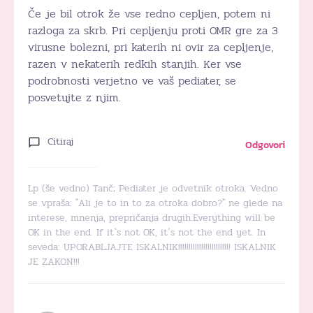
Če je bil otrok že vse redno cepljen, potem ni
razloga za skrb. Pri cepljenju proti OMR gre za 3
virusne bolezni, pri katerih ni ovir za cepljenje,
razen v nekaterih redkih stanjih. Ker vse
podrobnosti verjetno ve vaš pediater, se
posvetujte z njim.
Citiraj
Odgovori
Lp (še vedno) Tanč; Pediater je odvetnik otroka. Vedno
se vpraša: "Ali je to in to za otroka dobro?" ne glede na
interese, mnenja, prepričanja drugih.Everything will be
OK in the end. If it`s not OK, it´s not the end yet. In
seveda: UPORABLJAJTE ISKALNIK!!!!!!!!!!!!!!!!!!!!!!!!! ISKALNIK
JE ZAKON!!!