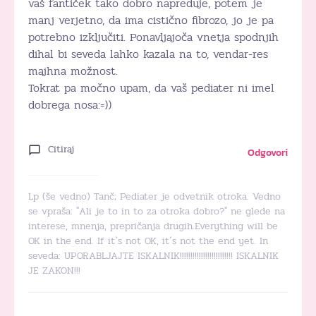
vaš fantiček tako dobro napreduje, potem je
manj verjetno, da ima cistično fibrozo, jo je pa
potrebno izključiti. Ponavljajoča vnetja spodnjih
dihal bi seveda lahko kazala na to, vendar-res
majhna možnost.
Tokrat pa močno upam, da vaš pediater ni imel
dobrega nosa:=))
Citiraj
Odgovori
Lp (še vedno) Tanč; Pediater je odvetnik otroka. Vedno
se vpraša: "Ali je to in to za otroka dobro?" ne glede na
interese, mnenja, prepričanja drugih.Everything will be
OK in the end. If it`s not OK, it´s not the end yet. In
seveda: UPORABLJAJTE ISKALNIK!!!!!!!!!!!!!!!!!!!!!!!!! ISKALNIK
JE ZAKON!!!