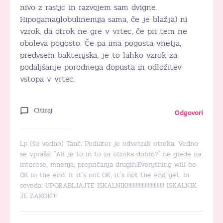
nivo z rastjo in razvojem sam dvigne.
Hipogamaglobulinemija sama, če je blažja) ni
vzrok, da otrok ne gre v vrtec, če pri tem ne
oboleva pogosto. Če pa ima pogosta vnetja,
predvsem bakterijska, je to lahko vzrok za
podaljšanje porodnega dopusta in odložitev
vstopa v vrtec.
Citiraj
Odgovori
Lp (še vedno) Tanč; Pediater je odvetnik otroka. Vedno
se vpraša: "Ali je to in to za otroka dobro?" ne glede na
interese, mnenja, prepričanja drugih.Everything will be
OK in the end. If it`s not OK, it´s not the end yet. In
seveda: UPORABLJAJTE ISKALNIK!!!!!!!!!!!!!!!!!!!!!!!!! ISKALNIK
JE ZAKON!!!