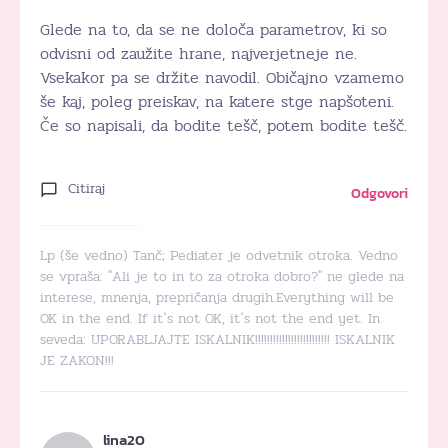
Glede na to, da se ne določa parametrov, ki so
odvisni od zaužite hrane, najverjetneje ne.
Vsekakor pa se držite navodil. Običajno vzamemo
še kaj, poleg preiskav, na katere stge napšoteni.
Če so napisali, da bodite tešč, potem bodite tešč.
Citiraj
Odgovori
Lp (še vedno) Tanč; Pediater je odvetnik otroka. Vedno
se vpraša: "Ali je to in to za otroka dobro?" ne glede na
interese, mnenja, prepričanja drugih.Everything will be
OK in the end. If it`s not OK, it´s not the end yet. In
seveda: UPORABLJAJTE ISKALNIK!!!!!!!!!!!!!!!!!!!!!!!!! ISKALNIK
JE ZAKON!!!
lina20