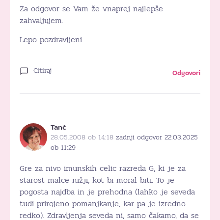
Za odgovor se Vam že vnaprej najlepše
zahvaljujem.
Lepo pozdravljeni.
Citiraj
Odgovori
Tanč
28.05.2008 ob 14:18
zadnji odgovor 22.03.2025
ob 11:29
Gre za nivo imunskih celic razreda G, ki je za
starost malce nižji, kot bi moral biti. To je
pogosta najdba in je prehodna (lahko je seveda
tudi prirojeno pomanjkanje, kar pa je izredno
redko). Zdravljenja seveda ni, samo čakamo, da se