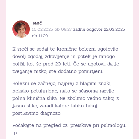
Tanč
10.02.2025 ob 09:27
zadnji odgovor 22.03.2025
ob 11:29
K sreči se sedaj te kronične bolezni ugotovijo
dovolj zgodaj, zdravljenje in potek je mnogo
boljši, kot še pred 20 leti. Če se ugotovi, da je
tveganje nizko, ste dodatno pomirtjeni.
Bolezni se začnejo, najprej z blagimi znaki,
nekako potuhnjeno, nato se sčasoma razvije
polna klinična slika. Ne zbolimo vedno takoj z
jasno sliko, zaradi katere lahko takoj
post5avimo diagnozo.
Počakajte na pregled oz. preiskave pri pulmologu.
lp