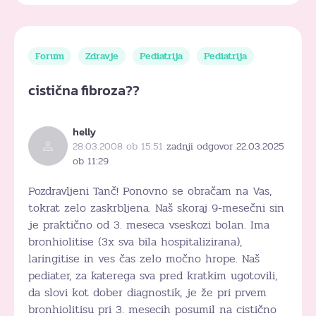
Forum
Zdravje
Pediatrija
Pediatrija
cistična fibroza??
helly
28.03.2008 ob 15:51
zadnji odgovor 22.03.2025
ob 11:29
Pozdravljeni Tanč! Ponovno se obračam na Vas,
tokrat zelo zaskrbljena. Naš skoraj 9-mesečni sin
je praktično od 3. meseca vseskozi bolan. Ima
bronhiolitise (3x sva bila hospitalizirana),
laringitise in ves čas zelo močno hrope. Naš
pediater, za katerega sva pred kratkim ugotovili,
da slovi kot dober diagnostik, je že pri prvem
bronhiolitisu pri 3. mesecih posumil na cistično