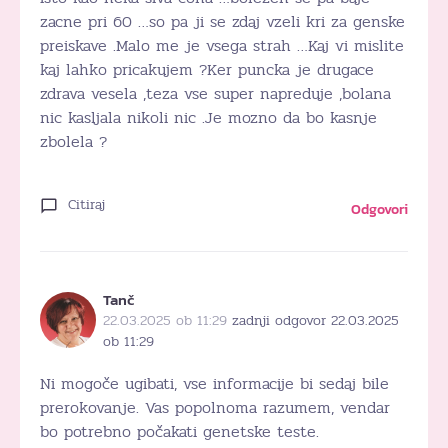
zacne pri 60 …so pa ji se zdaj vzeli kri za genske
preiskave .Malo me je vsega strah …Kaj vi mislite
kaj lahko pricakujem ?Ker puncka je drugace
zdrava vesela ,teza vse super napreduje ,bolana
nic kasljala nikoli nic .Je mozno da bo kasnje
zbolela ?
Citiraj
Odgovori
Tanč
22.03.2025 ob 11:29
zadnji odgovor 22.03.2025
ob 11:29
Ni mogoče ugibati, vse informacije bi sedaj bile
prerokovanje. Vas popolnoma razumem, vendar
bo potrebno počakati genetske teste.