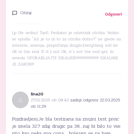
Citiraj
Odgovori
Lp (še vedno) Tanč; Pediater je odvetnik otroka. Vedno
se vpraša: "Ali je to in to za otroka dobro?" ne glede na
interese, mnenja, prepričanja drugih.Everything will be
OK in the end. If it`s not OK, it´s not the end yet. In
seveda: UPORABLJAJTE ISKALNIK!!!!!!!!!!!!!!!!!!!!!!!!! ISKALNIK
JE ZAKON!!!
lina20
27.02.2025 ob 08:43
zadnji odgovor 22.03.2025
ob 11:29
Pozdravljeni.Je bla testirana na znojni test prvic
je imela 32.7 zdaj drugic pa 38…naj bi bilo to vse
isto kao neka siva cona …bolezen se pa baje