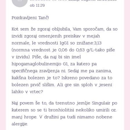
ob 11:29
Pozdravljeni Tanč!
Kot sem že zgoraj obljubila, Vam sporočam, da so
izvidi zgoraj omenjenih preiskav v mejah
normale, le vrednosti IgG1 so znižane:3,13
(normna vrednost je 0,06 do 0,63 g/L-tako piše
v izvidu). Piše, da naj bi sin imel
hipogamaglobulinemijo G1, za katero pa
specifičnega zravljenja ni. Sedaj me pa zanima,
kakšna bolezen je to? Iskreno povedano za to
bolezen prvič slišim. Ali gre sin sploh v jeseni
lahko v vrtec?
Naj povem še to, da trenutno jemlje Singulair po
katerem so se ti bronhiolitisi nekoliko umirili oz.
manj hrope. V družini pa tudi nimamo nobene
alergije.