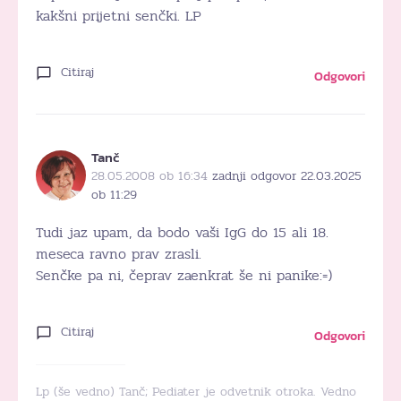
kakšni prijetni senčki. LP
Citiraj
Odgovori
Tanč
28.05.2008 ob 16:34
zadnji odgovor 22.03.2025
ob 11:29
Tudi jaz upam, da bodo vaši IgG do 15 ali 18.
meseca ravno prav zrasli.
Senčke pa ni, čeprav zaenkrat še ni panike:=)
Citiraj
Odgovori
Lp (še vedno) Tanč; Pediater je odvetnik otroka. Vedno