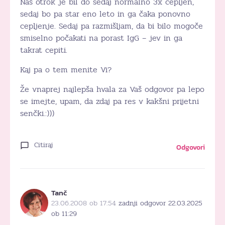
Naš otrok je bil do sedaj normalno 3x cepljen,
sedaj bo pa star eno leto in ga čaka ponovno
cepljenje. Sedaj pa razmišljam, da bi bilo mogoče
smiselno počakati na porast IgG – jev in ga
takrat cepiti.
Kaj pa o tem menite Vi?
Že vnaprej najlepša hvala za Vaš odgovor pa lepo
se imejte, upam, da zdaj pa res v kakšni prijetni
senčki.:)))
Citiraj
Odgovori
Tanč
23.06.2008 ob 17:54
zadnji odgovor 22.03.2025
ob 11:29