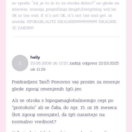
se vpraša: "Ali je to in to za otroka dobro?" ne glede na
interese, mnenja, prepričanja drugih.Everything will be
OK in the end. If it`s not OK, it´s not the end yet. In
seveda: UPORABLJAJTE ISKALNIK!!!!!!!!!!!!!!!!!!!!!!!!! ISKALNIK
JE ZAKON!!!
helly
23.06.2008 ob 12:01
zadnji odgovor 22.03.2025
ob 11:29
Pozdravljeni Tanč! Ponovno vas prosim za mnenje
glede zgoraj omenjenih IgG-jev.
Ali se otroka s hipogamaglobulinemijo cepi po
“protokolu” ali se čaka, do npr. 15. oz 18. meseca
(kot zgoraj omenjate), da IgG narastejo na
normalno vrednost?