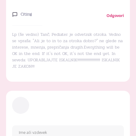
Citiraj
Odgovori
Lp (še vedno) Tanč; Pediater je odvetnik otroka. Vedno
se vpraša: "Ali je to in to za otroka dobro?" ne glede na
interese, mnenja, prepričanja drugih.Everything will be
OK in the end. If it`s not OK, it´s not the end yet. In
seveda: UPORABLJAJTE ISKALNIK!!!!!!!!!!!!!!!!!!!!!!!!! ISKALNIK
JE ZAKON!!!