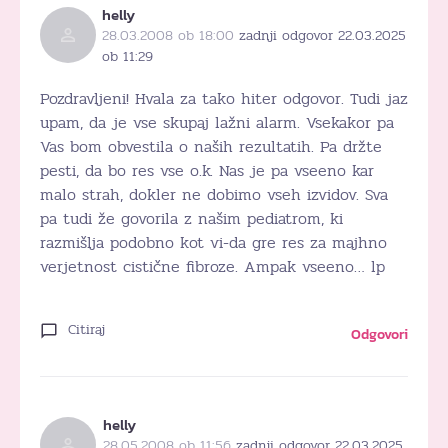
helly
28.03.2008 ob 18:00
zadnji odgovor 22.03.2025
ob 11:29
Pozdravljeni! Hvala za tako hiter odgovor. Tudi jaz
upam, da je vse skupaj lažni alarm. Vsekakor pa
Vas bom obvestila o naših rezultatih. Pa držte
pesti, da bo res vse o.k. Nas je pa vseeno kar
malo strah, dokler ne dobimo vseh izvidov. Sva
pa tudi že govorila z našim pediatrom, ki
razmišlja podobno kot vi-da gre res za majhno
verjetnost cistične fibroze. Ampak vseeno… lp
Citiraj
Odgovori
helly
28.05.2008 ob 11:56
zadnji odgovor 22.03.2025