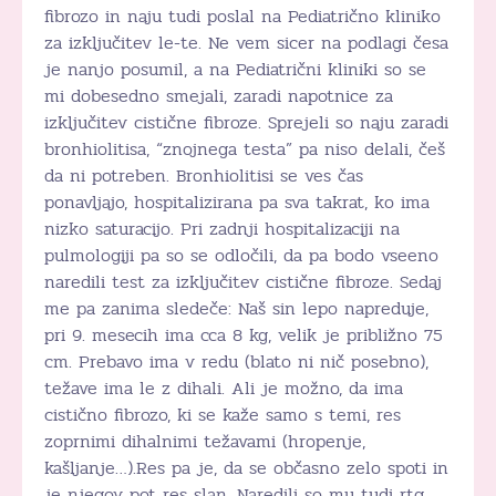
fibrozo in naju tudi poslal na Pediatrično kliniko
za izključitev le-te. Ne vem sicer na podlagi česa
je nanjo posumil, a na Pediatrični kliniki so se
mi dobesedno smejali, zaradi napotnice za
izključitev cistične fibroze. Sprejeli so naju zaradi
bronhiolitisa, “znojnega testa” pa niso delali, češ
da ni potreben. Bronhiolitisi se ves čas
ponavljajo, hospitalizirana pa sva takrat, ko ima
nizko saturacijo. Pri zadnji hospitalizaciji na
pulmologiji pa so se odločili, da pa bodo vseeno
naredili test za izključitev cistične fibroze. Sedaj
me pa zanima sledeče: Naš sin lepo napreduje,
pri 9. mesecih ima cca 8 kg, velik je približno 75
cm. Prebavo ima v redu (blato ni nič posebno),
težave ima le z dihali. Ali je možno, da ima
cistično fibrozo, ki se kaže samo s temi, res
zoprnimi dihalnimi težavami (hropenje,
kašljanje…).Res pa je, da se občasno zelo spoti in
je njegov pot res slan. Naredili so mu tudi rtg