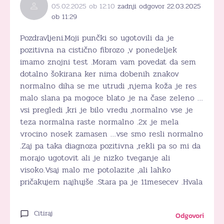
05.02.2025 ob 12:10
zadnji odgovor 22.03.2025
ob 11:29
Pozdravljeni.Moji punčki so ugotovili da je
pozitivna na cistično fibrozo ,v ponedeljek
imamo znojni test .Moram vam povedat da sem
dotalno šokirana ker nima dobenih znakov
normalno diha se me utrudi ,njema koža je res
malo slana pa mogoce blato je na čase zeleno …
vsi pregledi ,kri je bilo vredu ,normalno vse je
teza normalna raste normalno .2x je mela
vrocino nosek zamasen …vse smo resli normalno
.Zaj pa taka diagnoza pozitivna ,rekli pa so mi da
morajo ugotovit ali je nizko tveganje ali
visoko.Vsaj malo me potolazite ,ali lahko
pričakujem najhujše .Stara pa je 11mesecev .Hvala
Citiraj
Odgovori