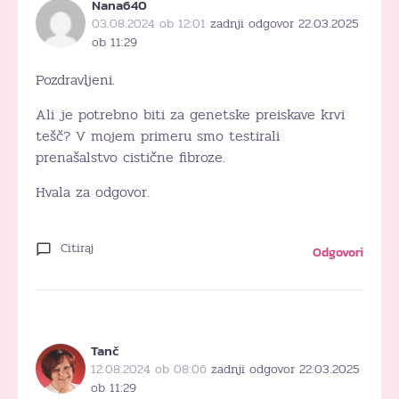
Nana640
03.08.2024 ob 12:01
zadnji odgovor 22.03.2025
ob 11:29
Pozdravljeni.
Ali je potrebno biti za genetske preiskave krvi
tešč? V mojem primeru smo testirali
prenašalstvo cistične fibroze.
Hvala za odgovor.
Citiraj
Odgovori
Tanč
12.08.2024 ob 08:06
zadnji odgovor 22.03.2025
ob 11:29