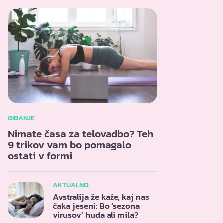
GIBANJE
Nimate časa za telovadbo? Teh
9 trikov vam bo pomagalo
ostati v formi
AKTUALNO
Avstralija že kaže, kaj nas
čaka jeseni: Bo ‘sezona
virusov’ huda ali mila?