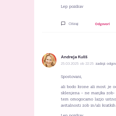
Lep pozdrav
Citiraj
Odgovori
Andreja Kuliš
25.03.2025 ob 22:25
zadnji odgo
Spostovani,
ali bodo krone ali most je o
sklenjena – ne manjka zob-
tem omogocamo lazjo ustno h
avitalnosti zob in/ali krat
Lep pozdrav,