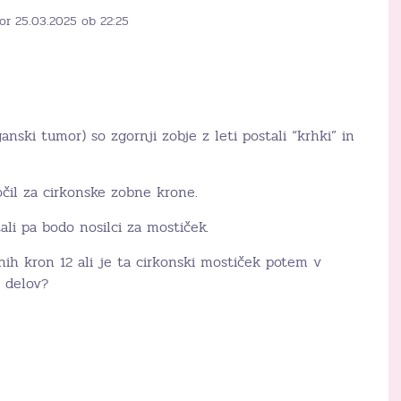
or 25.03.2025 ob 22:25
nski tumor) so zgornji zobje z leti postali “krhki” in
ločil za cirkonske zobne krone.
ali pa bodo nosilci za mostiček.
ih kron 12 ali je ta cirkonski mostiček potem v
č delov?