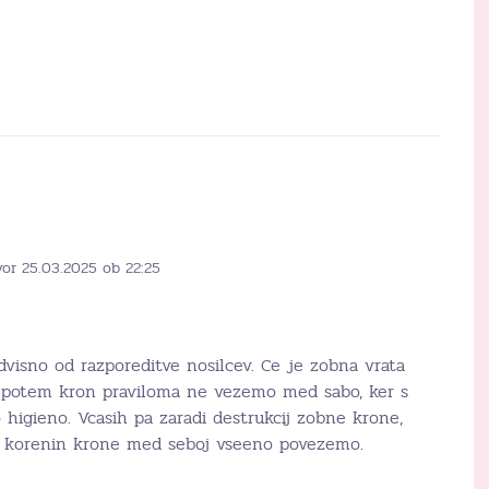
vor 25.03.2025 ob 22:25
dvisno od razporeditve nosilcev. Ce je zobna vrata
 potem kron praviloma ne vezemo med sabo, ker s
igieno. Vcasih pa zaradi destrukcij zobne krone,
kih korenin krone med seboj vseeno povezemo.