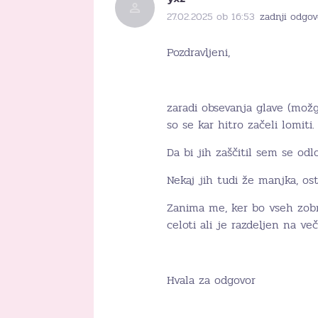
27.02.2025 ob 16:53
zadnji odgov
Pozdravljeni,
zaradi obsevanja glave (možga
so se kar hitro začeli lomiti.
Da bi jih zaščitil sem se od
Nekaj jih tudi že manjka, ost
Zanima me, ker bo vseh zobn
celoti ali je razdeljen na ve
Hvala za odgovor