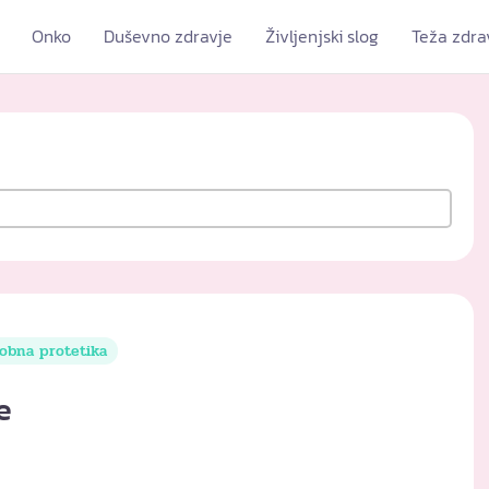
Onko
Duševno zdravje
Življenjski slog
Teža zdra
obna protetika
e