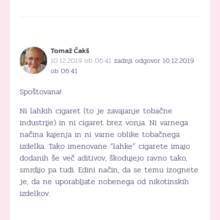
Tomaž Čakš
10.12.2019 ob 06:41
zadnji odgovor 10.12.2019
ob 06:41
Spoštovana!
Ni lahkih cigaret (to je zavajanje tobačne
industrije) in ni cigaret brez vonja. Ni varnega
načina kajenja in ni varne oblike tobačnega
izdelka. Tako imenovane “lahke” cigarete imajo
dodanih še več aditivov, škodujejo ravno tako,
smrdijo pa tudi. Edini način, da se temu izognete
je, da ne uporabljate nobenega od nikotinskih
izdelkov.