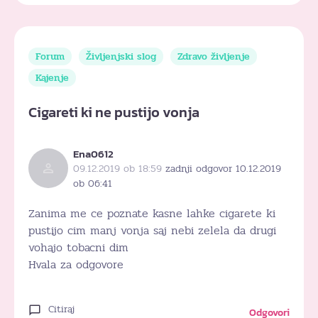
Forum
Življenjski slog
Zdravo življenje
Kajenje
Cigareti ki ne pustijo vonja
Ena0612
09.12.2019 ob 18:59
zadnji odgovor 10.12.2019
ob 06:41
Zanima me ce poznate kasne lahke cigarete ki
pustijo cim manj vonja saj nebi zelela da drugi
vohajo tobacni dim
Hvala za odgovore
Citiraj
Odgovori