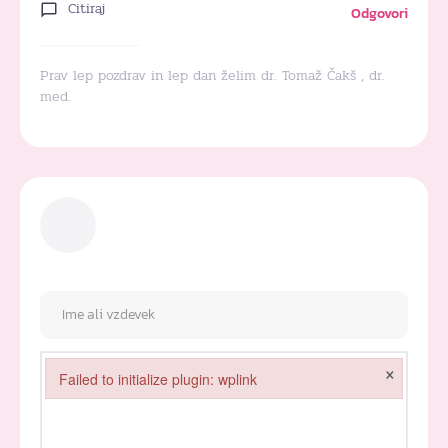
Citiraj
Odgovori
Prav lep pozdrav in lep dan želim dr. Tomaž Čakš , dr.
med.
×
Failed to initialize plugin: wplink
Failed to initialize plugin: wplink