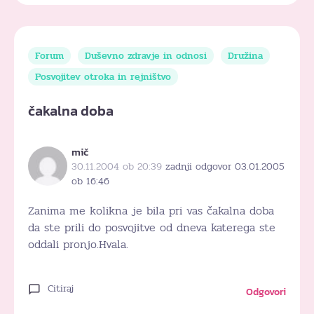
Forum
Duševno zdravje in odnosi
Družina
Posvojitev otroka in rejništvo
čakalna doba
mič
30.11.2004 ob 20:39
zadnji odgovor 03.01.2005
ob 16:46
Zanima me kolikna je bila pri vas čakalna doba
da ste prili do posvojitve od dneva katerega ste
oddali pronjo.Hvala.
Citiraj
Odgovori