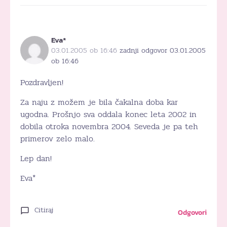
Eva*
03.01.2005 ob 16:46
zadnji odgovor 03.01.2005
ob 16:46
Pozdravljen!
Za naju z možem je bila čakalna doba kar
ugodna. Prošnjo sva oddala konec leta 2002 in
dobila otroka novembra 2004. Seveda je pa teh
primerov zelo malo.
Lep dan!
Eva*
Citiraj
Odgovori