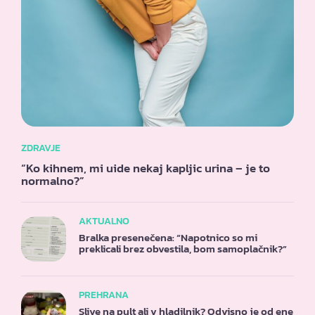
ZDRAVJE
“Ko kihnem, mi uide nekaj kapljic urina – je to
normalno?”
AKTUALNO
Bralka presenečena: “Napotnico so mi
preklicali brez obvestila, bom samoplačnik?”
PREHRANA
Slive na pult ali v hladilnik? Odvisno je od ene