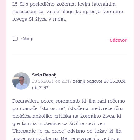
L5-S1 s posledično zoženim levim lateralnim
recesusom ter znaki blage kompresije korenine
levega S1 živca v njem.
Citiraj
Odgovori
Sašo Rebolj
28.05.2024 ob 21:47
zadnji odgovor 28.05.2024
ob 21:47
Pozdravljen, poleg sprememb, ki jim radi rečemo
po domače “starostne”, izbočena medvretenčna
ploščica nekoliko pritiska na korenino živca, ki
gre tam iz hrbtenice oz živčne cevi ven.
Ukrepanje je pa precej odvisno od težav, ki jih
imate, saj najdbe na MR ne sovpadajo vedno s