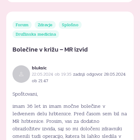
Forum
Zdravje
Splošno
Družinska medicina
Bolečine v križu – MR izvid
bluksic
22.05.2024 ob 19:35
zadnji odgovor 28.05.2024
ob 21:47
Spoštovani,
imam 36 let in imam močne bolečine v
ledvenem delu hrbtenice. Pred časom sem bil na
MR hrbtenice. Prosim, vas za dodatno
obrazložitev izvida, saj so mi določeni zdravniki
omenili tudi operacijo, katera bi lahko sledila v