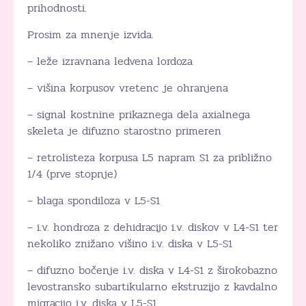
prihodnosti.
Prosim za mnenje izvida.
– leže izravnana ledvena lordoza
– višina korpusov vretenc je ohranjena
– signal kostnine prikaznega dela axialnega
skeleta je difuzno starostno primeren
– retrolisteza korpusa L5 napram S1 za približno
1/4 (prve stopnje)
– blaga spondiloza v L5-S1
– i.v. hondroza z dehidracijo i.v. diskov v L4-S1 ter
nekoliko znižano višino i.v. diska v L5-S1
– difuzno bočenje i.v. diska v L4-S1 z širokobazno
levostransko subartikularno ekstruzijo z kavdalno
migracijo i.v. diska v L5-S1