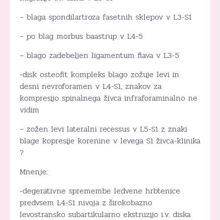
– blaga spondilartroza fasetnih sklepov v L3-S1
– po blag morbus baastrup v L4-5
– blago zadebeljen ligamentum flava v L3-5
-disk osteofit kompleks blago zožuje levi in
desni nevroforamen v L4-S1, znakov za
kompresijo spinalnega živca infraforaminalno ne
vidim
– zožen levi lateralni recessus v L5-S1 z znaki
blage kopresije korenine v levega S1 živca-klinika
?
Mnenje:
-degerativne spremembe ledvene hrbtenice
predvsem L4-S1 nivoja z širokobazno
levostransko subartikularno ekstruzijo i.v. diska