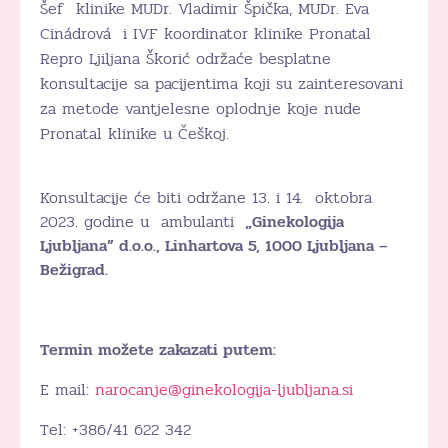
Šef klinike MUDr. Vladimir Špička, MUDr. Eva
Cinádrová i IVF koordinator klinike Pronatal
Repro Ljiljana Škorić održaće besplatne
konsultacije sa pacijentima koji su zainteresovani
za metode vantjelesne oplodnje koje nude
Pronatal klinike u Češkoj.
Konsultacije će biti održane 13. i 14. oktobra
2023. godine u
ambulanti
„
Ginekologija
Ljubljana” d.o.o., Linhartova 5, 1000 Ljubljana –
Bežigrad.
Termin možete zakazati putem:
E mail:
narocanje@ginekologija-ljubljana.si
Tel: +386/41 622 342