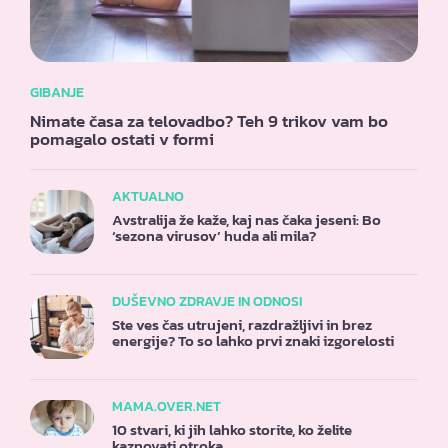
GIBANJE
Nimate časa za telovadbo? Teh 9 trikov vam bo
pomagalo ostati v formi
AKTUALNO
Avstralija že kaže, kaj nas čaka jeseni: Bo
‘sezona virusov’ huda ali mila?
DUŠEVNO ZDRAVJE IN ODNOSI
Ste ves čas utrujeni, razdražljivi in brez
energije? To so lahko prvi znaki izgorelosti
MAMA.OVER.NET
10 stvari, ki jih lahko storite, ko želite
kaznovati otroka