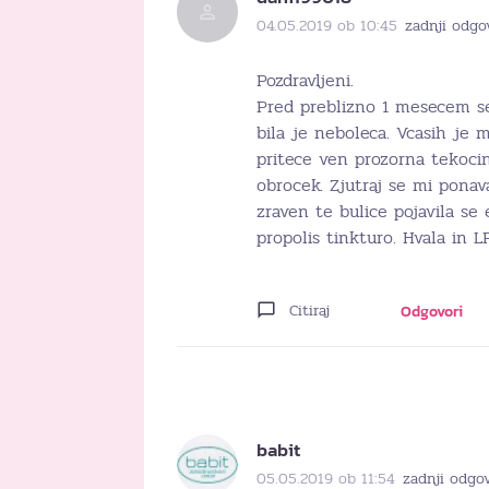
04.05.2019 ob 10:45
zadnji odgo
Pozdravljeni.
Pred preblizno 1 mesecem sem
bila je neboleca. Vcasih je
pritece ven prozorna tekocin
obrocek. Zjutraj se mi ponava
zraven te bulice pojavila se 
propolis tinkturo. Hvala in L
Citiraj
Odgovori
babit
05.05.2019 ob 11:54
zadnji odgo