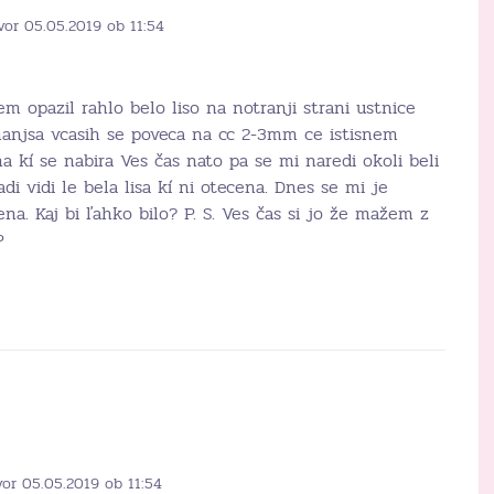
vor 05.05.2019 ob 11:54
 opazil rahlo belo liso na notranji strani ustnice
 manjsa vcasih se poveca na cc 2-3mm ce istisnem
a kí se nabira Ves čas nato pa se mi naredi okoli beli
di vidi le bela lisa kí ni otecena. Dnes se mi je
ena. Kaj bi ľahko bilo? P. S. Ves čas si jo že mažem z
P
vor 05.05.2019 ob 11:54