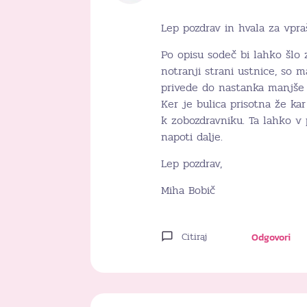
Lep pozdrav in hvala za vpraš
Po opisu sodeč bi lahko šlo 
notranji strani ustnice, so 
privede do nastanka manjše b
Ker je bulica prisotna že ka
k zobozdravniku. Ta lahko v 
napoti dalje.
Lep pozdrav,
Miha Bobič
Citiraj
Odgovori