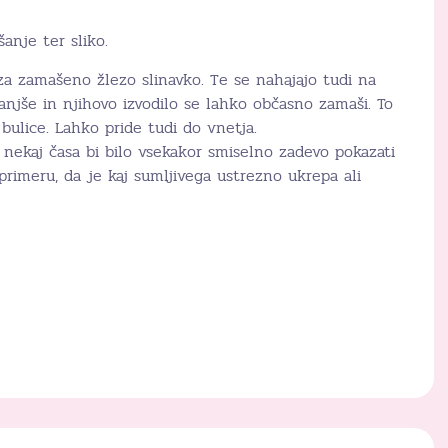
anje ter sliko.
za zamašeno žlezo slinavko. Te se nahajajo tudi na
manjše in njihovo izvodilo se lahko občasno zamaši. To
ulice. Lahko pride tudi do vnetja.
r nekaj časa bi bilo vsekakor smiselno zadevo pokazati
primeru, da je kaj sumljivega ustrezno ukrepa ali