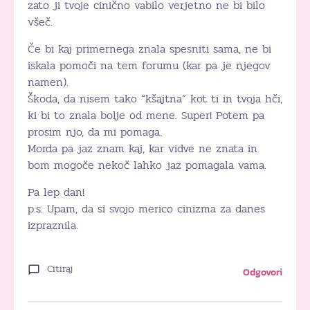
zato ji tvoje cinično vabilo verjetno ne bi bilo
všeč.
Če bi kaj primernega znala spesniti sama, ne bi
iskala pomoči na tem forumu (kar pa je njegov
namen).
Škoda, da nisem tako “kšajtna” kot ti in tvoja hči,
ki bi to znala bolje od mene. Super! Potem pa
prosim njo, da mi pomaga.
Morda pa jaz znam kaj, kar vidve ne znata in
bom mogoče nekoč lahko jaz pomagala vama.
Pa lep dan!
p.s. Upam, da si svojo merico cinizma za danes
izpraznila.
Citiraj
Odgovori