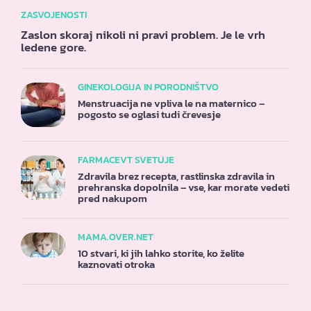
ZASVOJENOSTI
Zaslon skoraj nikoli ni pravi problem. Je le vrh
ledene gore.
GINEKOLOGIJA IN PORODNIŠTVO
Menstruacija ne vpliva le na maternico –
pogosto se oglasi tudi črevesje
FARMACEVT SVETUJE
Zdravila brez recepta, rastlinska zdravila in
prehranska dopolnila – vse, kar morate vedeti
pred nakupom
MAMA.OVER.NET
10 stvari, ki jih lahko storite, ko želite
kaznovati otroka