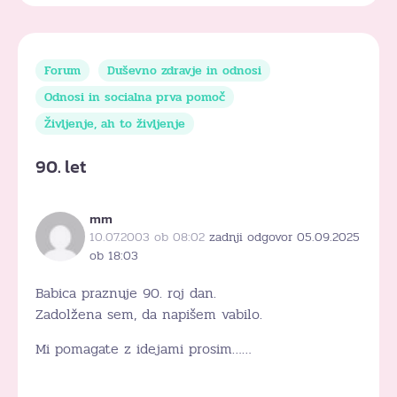
Forum
Duševno zdravje in odnosi
Odnosi in socialna prva pomoč
Življenje, ah to življenje
90. let
mm
10.07.2003 ob 08:02
zadnji odgovor 05.09.2025
ob 18:03
Babica praznuje 90. roj dan.
Zadolžena sem, da napišem vabilo.
Mi pomagate z idejami prosim……