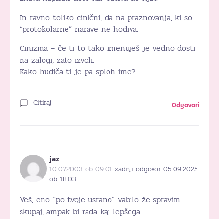
In ravno toliko cinični, da na praznovanja, ki so
“protokolarne” narave ne hodiva.
Cinizma – če ti to tako imenuješ je vedno dosti
na zalogi, zato izvoli.
Kako hudiča ti je pa sploh ime?
Citiraj
Odgovori
jaz
10.07.2003 ob 09:01
zadnji odgovor 05.09.2025
ob 18:03
Veš, eno “po tvoje usrano” vabilo že spravim
skupaj, ampak bi rada kaj lepšega.