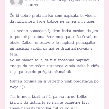
10.07.2003 ob 08:48
zadnji odgovor 05.09.2025
ob 18:03
Če bi dobro prebrala kar sem napisala, bi videla,
da načitanosti tvoje babice ne omenjam nikjer.
Jaz vedno pomagam ljudem kadar mislim, da jim
je pomoč potrebna. Brez muje pa se še čevelj ne
obuje. Najbolj enostavno je napisati: pomagajte
mi napisati vabilo, pa naj se drugi zafrkavajo s
tem.
Ne mi pamet solit, da nisi sposobna napisati
enega, da ne rečem usranega vabila. Kako hudiča
ti je pa uspelo prižgati računalnik.
Namen foruma pa si verjetno vsak predstavlja po
svoje :-))
Jaz in moja kšajtna hči pa sva ravno toliko
kšajtni, da tistim, ki so najine pametne krvi
znava napisati tisto kar čutiva do njih.