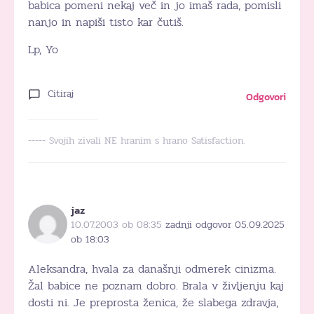
babica pomeni nekaj več in jo imaš rada, pomisli
nanjo in napiši tisto kar čutiš.
Lp, Yo
Citiraj
Odgovori
----- Svojih zivali NE hranim s hrano Satisfaction.
jaz
10.07.2003 ob 08:35
zadnji odgovor 05.09.2025
ob 18:03
Aleksandra, hvala za današnji odmerek cinizma.
Žal babice ne poznam dobro. Brala v življenju kaj
dosti ni. Je preprosta ženica, že slabega zdravja,