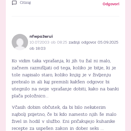
Citiraj
Odgovori
nfwpo3erui
10.07.2003 ob 08:25
zadnji odgovor 05.09.2025
ob 18:03
Ko vidim taka vprašanja, ki jih tu žal ni malo,
začnem razmišljati od tega, koliko je bitje, ki je
tole napisalo staro, koliko knjig je v življenju
prebralo in ali kaj premisli kakšen odgovor bi
utegnilo na svoje vprašanje dobiti, kako na banki
plača položnico…
Včasih dobim občutek, da bi bilo nekaterim
najbolj prijetno, če bi kdo namesto njih še malo
živel in hodil v službo. Eni pričakujejo kuharske
recepte za uspešen zakon in dober seks …