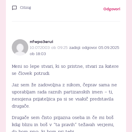
Citiraj
Odgovori
nfwpo3erui
10.07.2003 ob 09:25
zadnji odgovor 05.09.2025
ob 18:03
Meni so lepe stvari, ki so pristne, stvari za katere
se človek potrudi.
Jaz sem že zadovoljna z nikom, čeprav sama ne
uporabljam rada raznih partizanskih imen – ti,
nesojena prijateljica pa si se vsakič predstavila
drugače.
Drugače sem čisto prijazna oseba in če mi boš
kdaj blizu in boš v “ta pravih” težavah verjemi,
da bom prva, ki bom pri tebi.