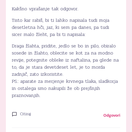
Kakšno vprašanje tak odgovor.
Tisto kar rabiš, bi ti lahko napisala tudi moja
desetletna hči, jaz, ki sem pa danes, pa tudi
sicer malo žleht, pa bi ti napisala:
Draga žlahta, pridite, jedlo se bo in pilo, obiralo
sosede in žlahto, oblecite se kot za na modno
revije, potegnite obleke iz naftalina, pa glede na
to, da je stara devetdeset let, je to morda
zadnjič, zato izkoristite.
PS.: aparate za merjenje krvnega tlaka, sladkorja
in ostalega smo nakupili že ob prejšnjih
praznovanjih.
Citiraj
Odgovori