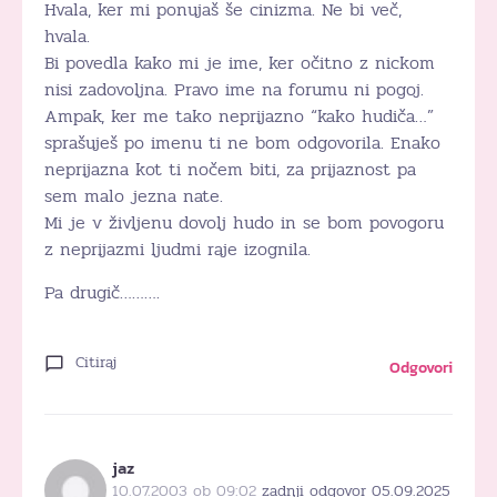
Hvala, ker mi ponujaš še cinizma. Ne bi več,
hvala.
Bi povedla kako mi je ime, ker očitno z nickom
nisi zadovoljna. Pravo ime na forumu ni pogoj.
Ampak, ker me tako neprijazno “kako hudiča…”
sprašuješ po imenu ti ne bom odgovorila. Enako
neprijazna kot ti nočem biti, za prijaznost pa
sem malo jezna nate.
Mi je v življenu dovolj hudo in se bom povogoru
z neprijazmi ljudmi raje izognila.
Pa drugič……….
Citiraj
Odgovori
jaz
10.07.2003 ob 09:02
zadnji odgovor 05.09.2025