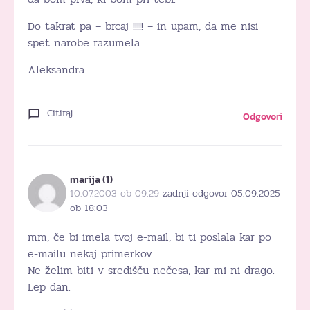
Do takrat pa – brcaj !!!!! – in upam, da me nisi
spet narobe razumela.
Aleksandra
Citiraj
Odgovori
marija (1)
10.07.2003 ob 09:29
zadnji odgovor 05.09.2025
ob 18:03
mm, če bi imela tvoj e-mail, bi ti poslala kar po
e-mailu nekaj primerkov.
Ne želim biti v središču nečesa, kar mi ni drago.
Lep dan.