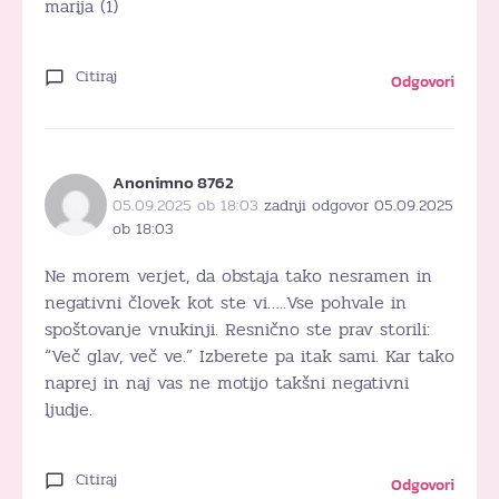
marija (1)
Citiraj
Odgovori
Anonimno 8762
05.09.2025 ob 18:03
zadnji odgovor 05.09.2025
ob 18:03
Ne morem verjet, da obstaja tako nesramen in
negativni človek kot ste vi…..Vse pohvale in
spoštovanje vnukinji. Resnično ste prav storili:
“Več glav, več ve.” Izberete pa itak sami. Kar tako
naprej in naj vas ne motijo takšni negativni
ljudje.
Citiraj
Odgovori