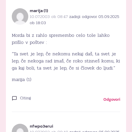
marija (1)
10.07.2003 ob 08:47
zadnji odgovor 05.09.2025
ob 18:03
Morda bi z rahlo spremembo celo tole lahko
prišlo v poštev :
“Ta svet je lep, če nekomu nekaj daš, ta svet je
lep, če nekoga rad imaš, če roko stisneš komu, ki
ga kaj boli, ta svet je lep, če si človek do ljudi.”
marija (1)
Citiraj
Odgovori
nfwpo3erui