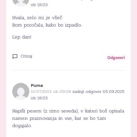
ob 18:03
Hvala, zelo mi je všeč.
Bom poročala, kako bo izpadlo.
Lep dan!
Citiraj
Odgovori
Puma
10.07.2003 ob 09:08
zadnji odgovor 05.09.2025
ob 18:03
Napiši pesem (z rimo seveda), v kateri boš opisala
namen praznovanja in vse, kar se bo tam
dogajalo.