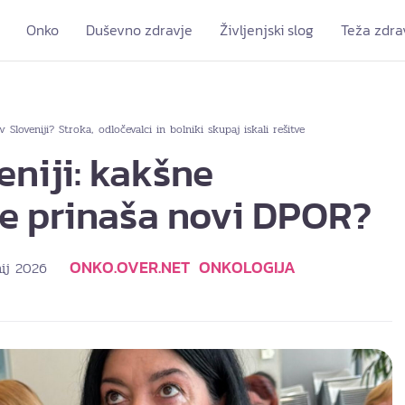
Onko
Duševno zdravje
Življenjski slog
Teža zdra
Sloveniji? Stroka, odločevalci in bolniki skupaj iskali rešitve
eniji: kakšne
 prinaša novi DPOR?
ONKO.OVER.NET
ONKOLOGIJA
nij 2026