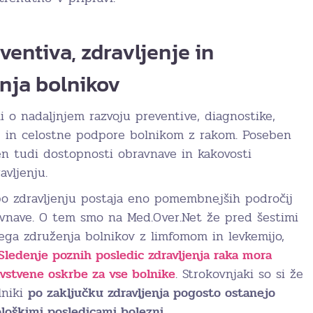
ventiva, zdravljenje in
enja bolnikov
li o nadaljnjem razvoju preventive, diagnostike,
ije in celostne podpore bolnikom z rakom. Poseben
n tudi dostopnosti obravnave in kakovosti
avljenju.
 po zdravljenju postaja eno pomembnejših področij
vnave. O tem smo na Med.Over.Net že pred šestimi
ega združenja bolnikov z limfomom in levkemijo,
Sledenje poznih posledic zdravljenja raka mora
avstvene oskrbe za vse bolnike
. Strokovnjaki so si že
lniki
po zaključku zdravljenja pogosto ostanejo
ološkimi posledicami bolezni
.