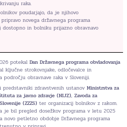
rivanju raka.
olnikov poudarjajo, da je njihovo
v pripravo novega državnega programa
lj dostopno in bolniku prijazno obravnavo
 2026 potekal
Dan Državnega programa obvladovanja
zal ključne strokovnjake, odločevalce in
 področju obravnave raka v Sloveniji.
li predstavniki zdravstvenih ustanov
Ministrstva za
tituta za javno zdravje
(NIJZ)
,
Zavoda za
Slovenije
(ZZZS)
ter organizacij bolnikov z rakom.
a je bil pregled dosežkov programa v letu 2025
 za novo petletno obdobje Državnega programa
 trenutno v pripravi.