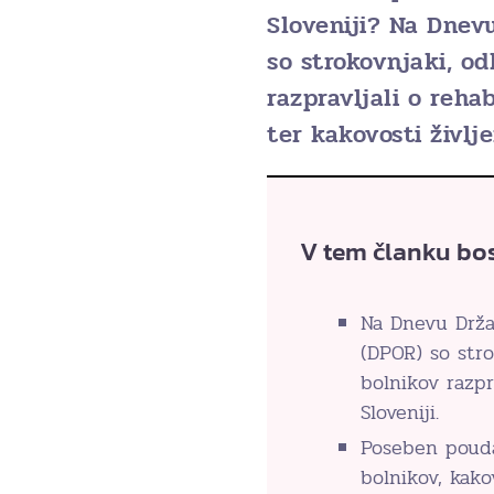
Sloveniji? Na Dnev
so strokovnjaki, od
razpravljali o reha
ter kakovosti življ
V tem članku bos
Na Dnevu Drža
(DPOR) so stro
bolnikov razpr
Sloveniji.
Poseben poudar
bolnikov, kako