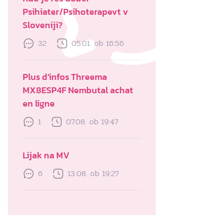
Psihiater/Psihoterapevt v
Sloveniji?
32
05.01. ob 16:56
Plus d’infos Threema
MX8ESP4F Nembutal achat
en ligne
1
07.08. ob 19:47
Lijak na MV
6
13.08. ob 19:27