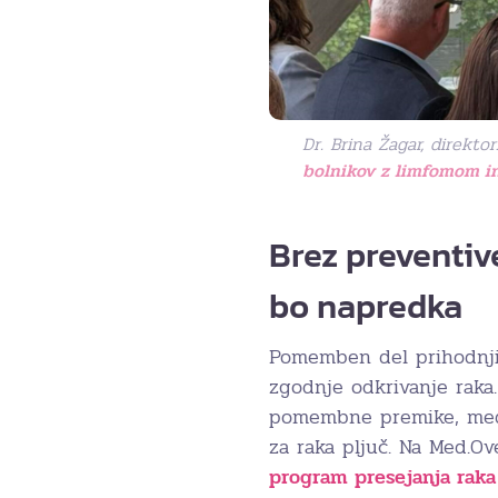
Dr. Brina Žagar, direkt
bolnikov z limfomom in
Brez preventiv
bo napredka
Pomemben del prihodnjih
zgodnje odkrivanje raka.
pomembne premike, med 
za raka pljuč. Na Med.Ov
program presejanja raka 