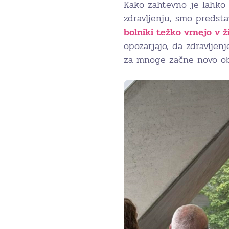
Kako zahtevno je lahko 
zdravljenju, smo predsta
bolniki težko vrnejo v ži
opozarjajo, da zdravljen
za mnoge začne novo ob