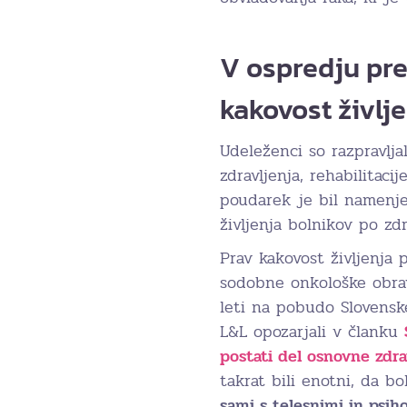
V ospredju pre
kakovost življ
Udeleženci so razpravlja
zdravljenja, rehabilitac
poudarek je bil namenje
življenja bolnikov po zdr
Prav kakovost življenja
sodobne onkološke obra
leti na pobudo Slovensk
L&L opozarjali v članku
postati del osnovne zdr
takrat bili enotni, da bo
sami s telesnimi in psih