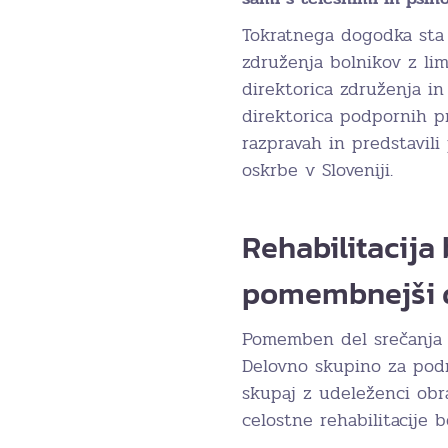
Tokratnega dogodka sta 
združenja bolnikov z li
direktorica združenja i
direktorica podpornih p
razpravah in predstavili
oskrbe v Sloveniji.
Rehabilitacija
pomembnejši 
Pomemben del srečanja j
Delovno skupino za podro
skupaj z udeleženci obra
celostne rehabilitacije b