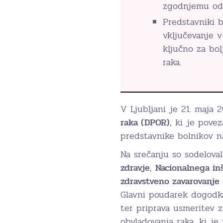
zgodnjemu odk
Predstavniki b
vključevanje 
ključno za bo
raka.
V Ljubljani je 21. maja
raka (DPOR)
, ki je pove
predstavnike bolnikov na
Na srečanju so sodelova
zdravje
,
Nacionalnega inš
zdravstveno zavarovanje 
Glavni poudarek dogodk
ter priprava usmeritev
obvladovanja raka, ki je