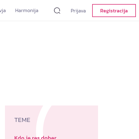
vja
Harmonija
Prijava
Registracija
TEME
Kdo je res dober