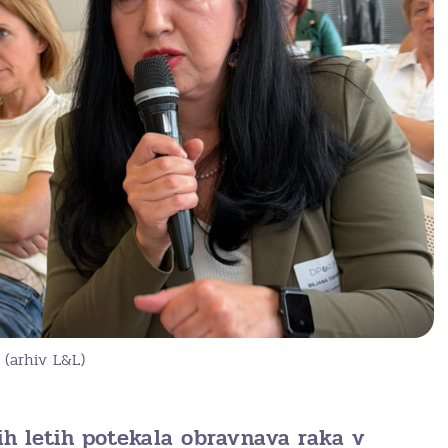
e (arhiv L&L)
ih letih potekala obravnava raka v