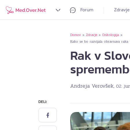
Forum
Zdravje
Domov
Zdravje
Onkologija
»
»
»
Kako se bo razvijala obravnava raka v 
Rak v Slov
spremembe
Andreja Verovšek
, 02. ju
DELI: