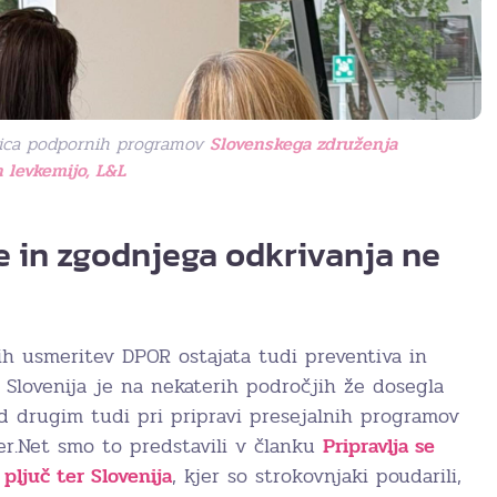
orica podpornih programov
Slovenskega združenja
 levkemijo, L&L
e in zgodnjega odkrivanja ne
 usmeritev DPOR ostajata tudi preventiva in
 Slovenija je na nekaterih področjih že dosegla
drugim tudi pri pripravi presejalnih programov
er.Net smo to predstavili v članku
Pripravlja se
pljuč ter Slovenija
, kjer so strokovnjaki poudarili,