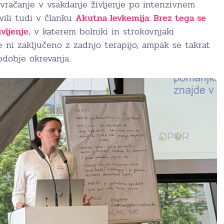
vračanje v vsakdanje življenje po intenzivnem
vili tudi v članku
Akutna levkemija: Brez tega se
vljenje
, v katerem bolniki in strokovnjaki
je ni zaključeno z zadnjo terapijo, ampak se takrat
dobje okrevanja.