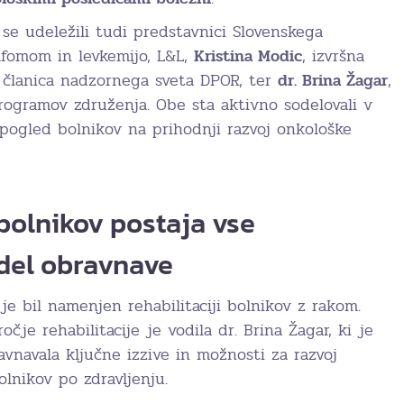
se udeležili tudi predstavnici Slovenskega
mfomom in levkemijo, L&L,
Kristina Modic
, izvršna
n članica nadzornega sveta DPOR, ter
dr. Brina Žagar
,
rogramov združenja. Obe sta aktivno sodelovali v
 pogled bolnikov na prihodnji razvoj onkološke
 bolnikov postaja vse
del obravnave
e bil namenjen rehabilitaciji bolnikov z rakom.
čje rehabilitacije je vodila dr. Brina Žagar, ki je
vnavala ključne izzive in možnosti za razvoj
olnikov po zdravljenju.