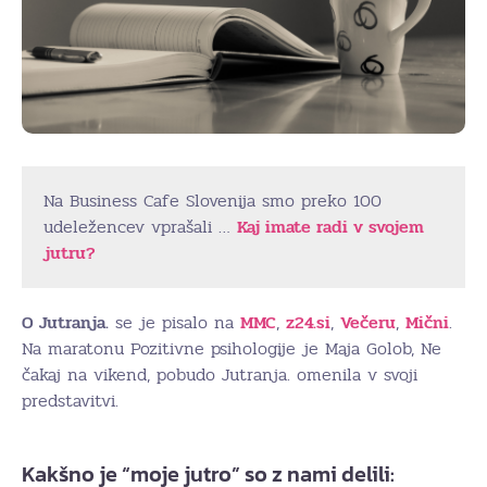
Na Business Cafe Slovenija smo preko 100
udeležencev vprašali …
Kaj imate radi v svojem
jutru?
O Jutranja.
se je pisalo na
MMC
,
z24.si
,
Večeru
,
Mični
.
Na maratonu Pozitivne psihologije je Maja Golob, Ne
čakaj na vikend, pobudo Jutranja. omenila v svoji
predstavitvi.
Kakšno je “moje jutro” so z nami delili: