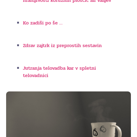
hranljivosti koruznih ploščic ali vafljev
Ko zadiši po še …
Zdrav zajtrk iz preprostih sestavin
Jutranja telovadba kar v spletni
telovadnici