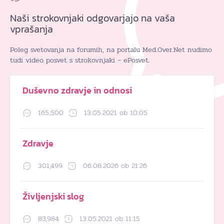
Naši strokovnjaki odgovarjajo na vaša
vprašanja
Poleg svetovanja na forumih, na portalu Med.Over.Net nudimo
tudi video posvet s strokovnjaki – ePosvet.
Duševno zdravje in odnosi
165,500
13.05.2021 ob 10:05
Zdravje
301,499
06.08.2026 ob 21:26
Življenjski slog
83,984
13.05.2021 ob 11:15