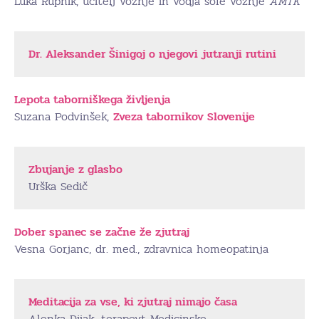
Luka Rupnik, učitelj vožnje in vodja šole vožnje
AMTK
Dr. Aleksander Šinigoj o njegovi jutranji rutini
Lepota taborniškega življenja
Suzana Podvinšek,
Zveza tabornikov Slovenije
Zbujanje z glasbo
Urška Sedič
Dober spanec se začne že zjutraj
Vesna Gorjanc, dr. med., zdravnica homeopatinja
Meditacija za vse, ki zjutraj nimajo časa
Alenka Dijak
,
terapevt Medicinske