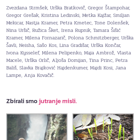
Zvezdana Strmšek, Urška Bratkovič, Gregor Štampohar,
Gregor Grešak, Kristina Ledinski, Metka Kajžar, Smiljan
Mekicar, Nastja Kramer, Petra Kmetec, Tone Dolenšek,
Nina Uršič, Ružica Šket, Irena Rupnik, Tamara Šišić
Kramer, Milena Fornazarič, Polona Schmitzberger, Urška
Šavli, Neisha, Sašo Kos, Lina Gradišar, Urška Končar,
Ivona Kysselef, Milena Pelipenko, Maja Ambrož, Vlasta
Macele, Urška Orlič, Aljoša Domijan, Tina Princ, Petra
Bališ, Slavka Brajković Hajdenkumer, Majdi Kosi, Jana
Lampe, Anja Kovačič.
Zbirali smo
jutranje misli.