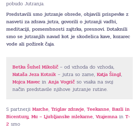
pobudo Jutranja.
Predstavili smo jutranje obrede, objavili prispevke z
nasveti za zdrava jutra, govorili o jutranji vadbi,
meditaciji, pomembnosti zajtrka, presnovi. Dotaknili
smo se jutranjih navad kot je skodelica kave, kozarec
vode ali požirek čaja.
Betka Šuhel Mikolič
– od vzhoda do vzhoda,
Nataša Jeza Kotnik
– jutra so zame,
Katja Šingl
,
Mojca Mavec
in
Anja Vogrič
so vsaka na svoj
način predstavile njihove jutranje rutine.
S partnerji
Marche
,
Triglav zdravje
,
Teekanne
,
Bauli in
Bicentury,
Mu – Ljubljanske mlekarne
,
Vzajemna
in
T-
2
smo