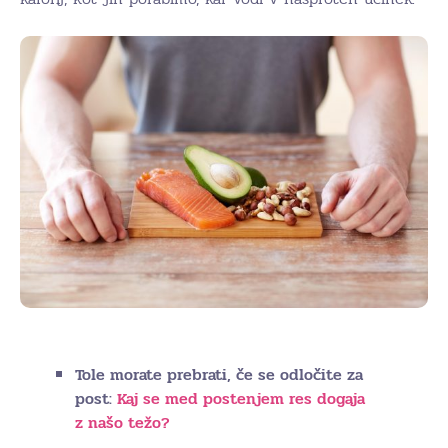
Tole morate prebrati, če se odločite za
post:
Kaj se med postenjem res dogaja
z našo težo?