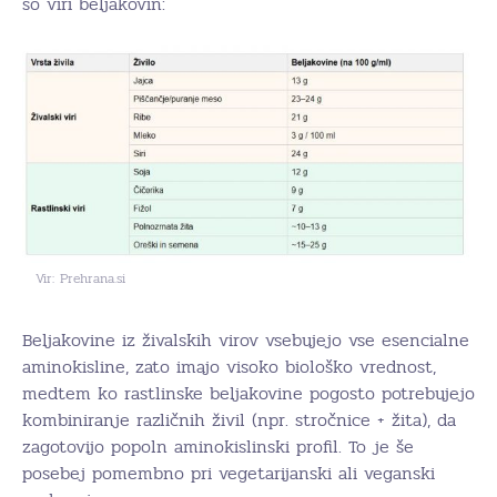
so viri beljakovin:
Vir: Prehrana.si
Beljakovine iz živalskih virov vsebujejo vse esencialne
aminokisline, zato imajo visoko biološko vrednost,
medtem ko rastlinske beljakovine pogosto potrebujejo
kombiniranje različnih živil (npr. stročnice + žita), da
zagotovijo popoln aminokislinski profil. To je še
posebej pomembno pri vegetarijanski ali veganski