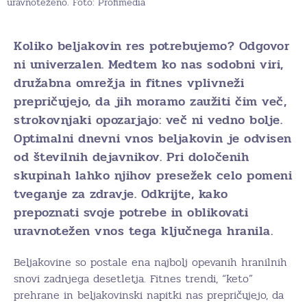
uravnoteženo. Foto: Profimedia
Koliko beljakovin res potrebujemo? Odgovor
ni univerzalen. Medtem ko nas sodobni viri,
družabna omrežja in fitnes vplivneži
prepričujejo, da jih moramo zaužiti čim več,
strokovnjaki opozarjajo: več ni vedno bolje.
Optimalni dnevni vnos beljakovin je odvisen
od številnih dejavnikov. Pri določenih
skupinah lahko njihov presežek celo pomeni
tveganje za zdravje. Odkrijte, kako
prepoznati svoje potrebe in oblikovati
uravnotežen vnos tega ključnega hranila.
Beljakovine so postale ena najbolj opevanih hranilnih
snovi zadnjega desetletja. Fitnes trendi, “keto”
prehrane in beljakovinski napitki nas prepričujejo, da