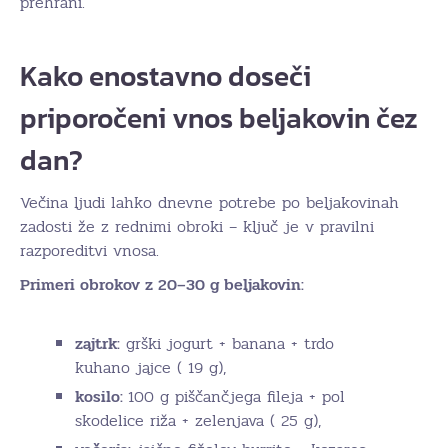
prehrani.
Kako enostavno doseči
priporočeni vnos beljakovin čez
dan?
Večina ljudi lahko dnevne potrebe po beljakovinah
zadosti že z rednimi obroki – ključ je v pravilni
razporeditvi vnosa.
Primeri obrokov z 20–30 g beljakovin:
zajtrk:
grški jogurt + banana + trdo
kuhano jajce ( 19 g),
kosilo:
100 g piščančjega fileja + pol
skodelice riža + zelenjava ( 25 g),