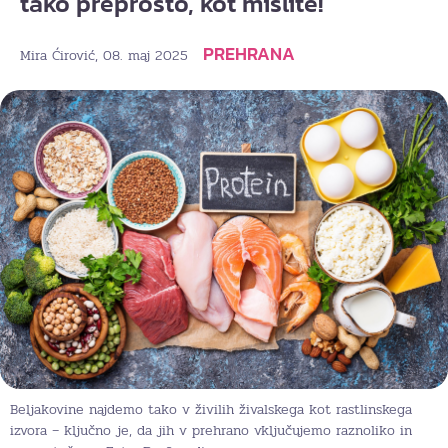
tako preprosto, kot mislite!
PREHRANA
, 08. maj 2025
Mira Ćirović
Beljakovine najdemo tako v živilih živalskega kot rastlinskega
izvora – ključno je, da jih v prehrano vključujemo raznoliko in