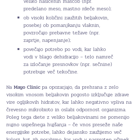
veliko nasičenih maščob (npr.
predelano meso, mastno rdeče meso);
ob visoki količini zaužitih beljakovin,
posebej ob pomanjkanju vlaknin,
povzročajo prebavne težave (npr.
zaprtje, napenjanje);
povečajo potrebo po vodi, kar lahko
vodi v blago dehidracijo – telo namreč
za izločanje presnovkov (npr. sečnine)
potrebuje več tekočine.
Na
Mayo Clinic
pa opozarjajo, da prehrana z zelo
visokim vnosom beljakovin pogosto izključuje zdrave
vire ogljikovih hidratov, kar lahko negativno vpliva na
črevesno mikrobioto in oslabi odpornost organizma.
Poleg tega diete z veliko beljakovinami ne pomenijo
nujno uspešnega hujšanja – če vnos preseže naše
energijske potrebe, lahko dejansko zaužijemo več
kalorij, kot jih porabimo, kar vodi v nasproten učinek.