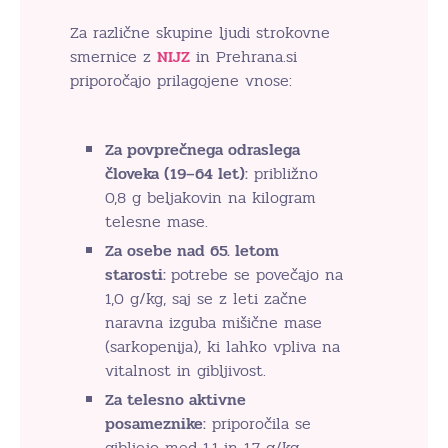
Za različne skupine ljudi strokovne
smernice z
NIJZ
in Prehrana.si
priporočajo prilagojene vnose:
Za povprečnega odraslega
človeka (19–64 let):
približno
0,8 g beljakovin na kilogram
telesne mase.
Za osebe nad 65. letom
starosti:
potrebe se povečajo na
1,0 g/kg, saj se z leti začne
naravna izguba mišične mase
(sarkopenija), ki lahko vpliva na
vitalnost in gibljivost.
Za telesno aktivne
posameznike:
priporočila se
gibljejo med 1,1 in 1,7 g/kg,