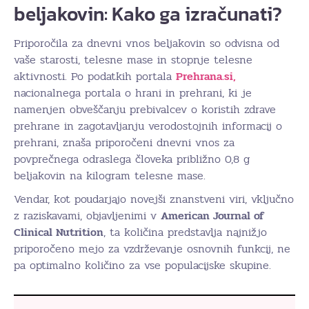
beljakovin: Kako ga izračunati?
Priporočila za dnevni vnos beljakovin so odvisna od
vaše starosti, telesne mase in stopnje telesne
aktivnosti. Po podatkih portala
Prehrana.si,
nacionalnega portala o hrani in prehrani, ki je
namenjen obveščanju prebivalcev o koristih zdrave
prehrane in zagotavljanju verodostojnih informacij o
prehrani, znaša priporočeni dnevni vnos za
povprečnega odraslega človeka približno 0,8 g
beljakovin na kilogram telesne mase.
Vendar, kot poudarjajo novejši znanstveni viri, vključno
z raziskavami, objavljenimi v
American Journal of
Clinical Nutrition
, ta količina predstavlja najnižjo
priporočeno mejo za vzdrževanje osnovnih funkcij, ne
pa optimalno količino za vse populacijske skupine.