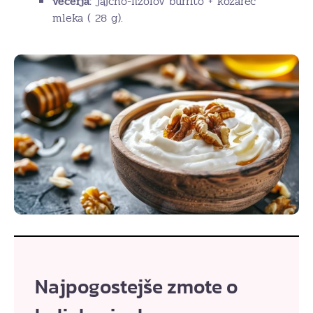
večerja:
jajčno-fižolov burrito + kozarec
mleka ( 28 g).
Najpogostejše zmote o