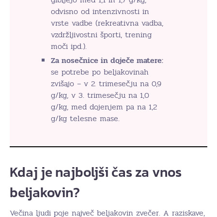
odvisno od intenzivnosti in
vrste vadbe (rekreativna vadba,
vzdržljivostni športi, trening
moči ipd.).
Za nosečnice in doječe matere:
se potrebe po beljakovinah
zvišajo – v 2. trimesečju na 0,9
g/kg, v 3. trimesečju na 1,0
g/kg, med dojenjem pa na 1,2
g/kg telesne mase.
Kdaj je najboljši čas za vnos
beljakovin?
Večina ljudi poje največ beljakovin zvečer. A raziskave,