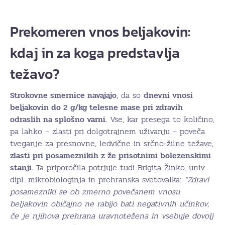
Prekomeren vnos beljakovin:
kdaj in za koga predstavlja
težavo?
Strokovne smernice navajajo
, da so
dnevni vnosi
beljakovin do 2 g/kg telesne mase pri zdravih
odraslih na splošno varni.
Vse, kar presega to količino,
pa lahko – zlasti pri dolgotrajnem uživanju – poveča
tveganje za presnovne, ledvične in srčno-žilne težave,
zlasti pri posameznikih z že prisotnimi bolezenskimi
stanji.
Ta priporočila potrjuje tudi Brigita Žinko, univ.
dipl. mikrobiologinja in prehranska svetovalka:
“Zdravi
posamezniki se ob zmerno povečanem vnosu
beljakovin običajno ne rabijo bati negativnih učinkov,
če je njihova prehrana uravnotežena in vsebuje dovolj