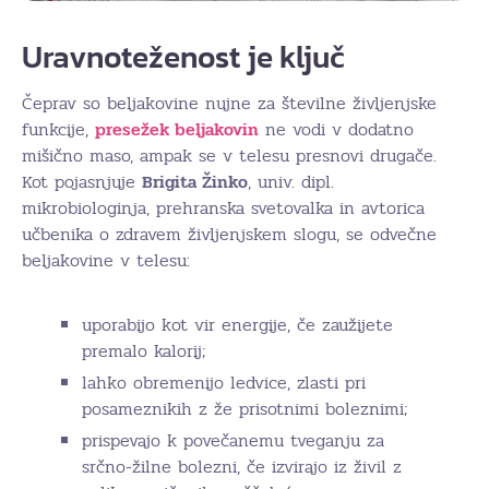
Uravnoteženost je ključ
Čeprav so beljakovine nujne za številne življenjske
funkcije,
presežek beljakovin
ne vodi v dodatno
mišično maso, ampak se v telesu presnovi drugače.
Kot pojasnjuje
Brigita Žinko
, univ. dipl.
mikrobiologinja, prehranska svetovalka in avtorica
učbenika o zdravem življenjskem slogu, se odvečne
beljakovine v telesu:
uporabijo kot vir energije, če zaužijete
premalo kalorij;
lahko obremenijo ledvice, zlasti pri
posameznikih z že prisotnimi boleznimi;
prispevajo k povečanemu tveganju za
srčno-žilne bolezni, če izvirajo iz živil z