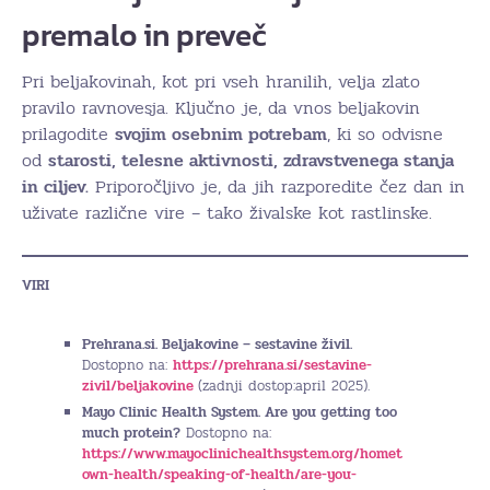
premalo in preveč
Pri beljakovinah, kot pri vseh hranilih, velja zlato
pravilo ravnovesja. Ključno je, da vnos beljakovin
prilagodite
svojim osebnim potrebam
, ki so odvisne
od
starosti, telesne aktivnosti, zdravstvenega stanja
in ciljev.
Priporočljivo je, da jih razporedite čez dan in
uživate različne vire – tako živalske kot rastlinske.
VIRI
Prehrana.si. Beljakovine – sestavine živil.
Dostopno na:
https://prehrana.si/sestavine-
zivil/beljakovine
(zadnji dostop:april 2025).
Mayo Clinic Health System. Are you getting too
much protein?
Dostopno na:
https://www.mayoclinichealthsystem.org/homet
own-health/speaking-of-health/are-you-