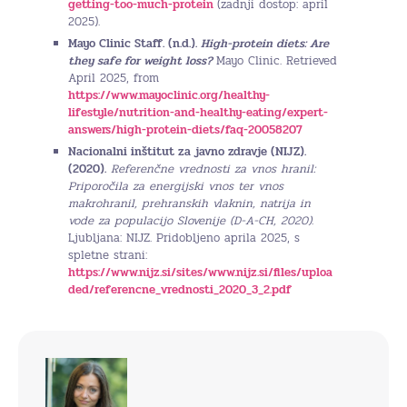
getting-too-much-protein
(zadnji dostop: april
2025).
Mayo Clinic Staff. (n.d.).
High-protein diets: Are
they safe for weight loss?
Mayo Clinic. Retrieved
April 2025, from
https://www.mayoclinic.org/healthy-
lifestyle/nutrition-and-healthy-eating/expert-
answers/high-protein-diets/faq-20058207
Nacionalni inštitut za javno zdravje (NIJZ).
(2020).
Referenčne vrednosti za vnos hranil:
Priporočila za energijski vnos ter vnos
makrohranil, prehranskih vlaknin, natrija in
vode za populacijo Slovenije (D-A-CH, 2020)
.
Ljubljana: NIJZ. Pridobljeno aprila 2025, s
spletne strani:
https://www.nijz.si/sites/www.nijz.si/files/uploa
ded/referencne_vrednosti_2020_3_2.pdf