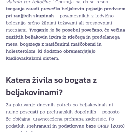
vlaknin ter tekočine.”
Opozarja pa, da se resna
tveganja zaradi presežka beljakovin pojavijo predvsem
pri ranljivih skupinah
– posameznikih z ledvično
boleznijo, srčno-žilnimi težavami ali presnovnimi
motnjami.
Tveganje je še posebej povečano, če večina
zaužitih beljakovin izvira iz rdečega in predelanega
mesa, bogatega z nasičenimi maščobami in
holesterolom, ki dodatno obremenjujejo
kardiovaskularni sistem.
Katera živila so bogata z
beljakovinami?
Za pokrivanje dnevnih potreb po beljakovinah ni
nujno posegati po prehranskih dopolnilih – pogosto
že običajna, uravnotežena prehrana zadostuje. Po
podatkih
Prehrana.si in podatkovne baze OPKP (2016)