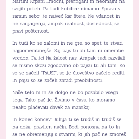
Martini Krpani….močni, prefrigani in neomajni na
svojih poteh. Pa tudi kobilice nimamo. Sprava s
samim seboj je največ kar šteje. Ne vdanost in
ne sanjarjenja, ampak realnost, doslednost, se
pravi poštenost.
In tudi ko se zalomi in ne gre, so spet te stvari
najpomembnejše. Saj pajs tu ali tam ni omembe
vreden. Pa je! Na žalost nas. Ampak tudi razvijali
se nismo skozi zgodovino ob pajsu tu ali tam. Ko
so se začeli “PAJSI”, se je človeštvo začelo rediti.
In pajsi so se začeli zaradi preobilnosti.
Naše telo ni in še dolgo ne bo pozabilo vsega
tega. Tako pač je. Živimo v času, ko moramo
neako plačevati davek za marsikaj.
In konec koncev: Juliya ti se trudiš in trudiš se
na dokaj pravilen način. Bodi ponosna na to in
se ne obremenjuj s stvarmi, ki jih pač ne zmoreš