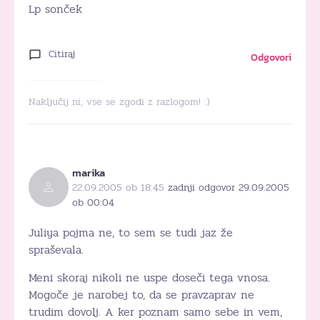
Lp sonček
Citiraj
Odgovori
Naključij ni, vse se zgodi z razlogom! :)
marika
22.09.2005 ob 18:45
zadnji odgovor 29.09.2005
ob 00:04
Juliya pojma ne, to sem se tudi jaz že
spraševala.
Meni skoraj nikoli ne uspe doseči tega vnosa.
Mogoče je narobej to, da se pravzaprav ne
trudim dovolj. A ker poznam samo sebe in vem,