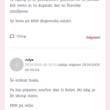
kot sveto in to kopirati. ker so številke
izmišljene
Se bova po MSN dogovorila ostalo.
Citiraj
Odgovori
Julya
24.09.2005 ob 16:03
zadnji odgovor 29.09.2005
ob 00:04
Še enkrat hvala.
Pa lep prijazen sončen dan ti želim. No zdaj je
že skoraj mimo.
MSN pa velja.