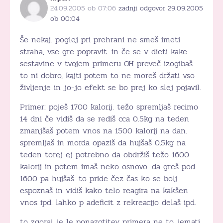
24.09.2005 ob 07:06
zadnji odgovor 29.09.2005
ob 00:04
Še nekaj. poglej pri prehrani ne smeš imeti
straha, vse gre popravit. in če se v dieti kake
sestavine v tvojem primeru OH preveč izogibaš
to ni dobro, kajti potem to ne moreš držati vso
življenje in jo-jo efekt se bo prej ko slej pojavil.
Primer: poješ 1700 kalorij. težo spremljaš recimo
14 dni če vidiš da se rediš cca 0.5kg na teden
zmanjšaš potem vnos na 1500 kalorij na dan.
spremljaš in morda opaziš da hujšaš 0,5kg na
teden torej ej potrebno da obdržiš težo 1600
kalorij in potem imaš neko osnovo. da greš pod
1600 pa hujšaš. to pride čez čas ko se bolj
espoznaš in vidiš kako telo reagira na kakšen
vnos ipd. lahko p adeficit z rekreacijo delaš ipd.
to zgoraj je le ponazotitev primera ne to jemati