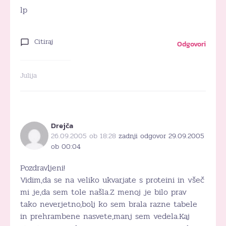
lp
Citiraj
Odgovori
Julija
Drejča
26.09.2005 ob 18:28
zadnji odgovor 29.09.2005
ob 00:04
Pozdravljeni!
Vidim,da se na veliko ukvarjate s proteini in všeč
mi je,da sem tole našla.Z menoj je bilo prav
tako neverjetno,bolj ko sem brala razne tabele
in prehrambene nasvete,manj sem vedela.Kaj