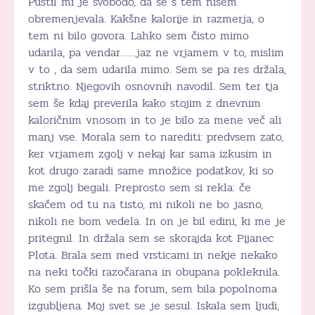
Pustil mi je svobodo, da se s tem nisem
obremenjevala. Kakšne kalorije in razmerja, o
tem ni bilo govora. Lahko sem čisto mimo
udarila, pa vendar……jaz ne vrjamem v to, mislim
v to , da sem udarila mimo. Sem se pa res držala,
striktno. Njegovih osnovnih navodil. Sem ter tja
sem še kdaj preverila kako stojim z dnevnim
kaloričnim vnosom in to je bilo za mene več ali
manj vse. Morala sem to narediti: predvsem zato,
ker vrjamem zgolj v nekaj kar sama izkusim in
kot drugo zaradi same množice podatkov, ki so
me zgolj begali. Preprosto sem si rekla: če
skačem od tu na tisto, mi nikoli ne bo jasno,
nikoli ne bom vedela. In on je bil edini, ki me je
pritegnil. In držala sem se skorajda kot Pijanec
Plota. Brala sem med vrsticami in nekje nekako
na neki točki razočarana in obupana pokleknila.
Ko sem prišla še na forum, sem bila popolnoma
izgubljena. Moj svet se je sesul. Iskala sem ljudi,