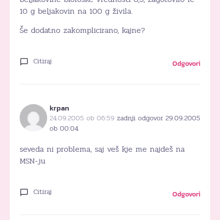
10 g beljakovin na 100 g živila.
Še dodatno zakomplicirano, kajne?
Citiraj
Odgovori
krpan
24.09.2005 ob 06:59
zadnji odgovor 29.09.2005
ob 00:04
seveda ni problema, saj veš kje me najdeš na
MSN-ju
Citiraj
Odgovori