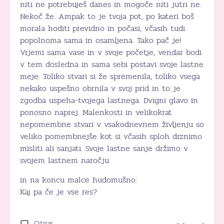
niti ne potrebuješ danes in mogoče niti jutri ne.
Nekoč že. Ampak to je tvoja pot, po kateri boš
morala hoditi previdno in počasi, včasih tudi
popolnoma sama in osamljena. Tako pač je!
Vrjemi sama vase in v svoje početje, vendar bodi
v tem dosledna in sama sebi postavi svoje lastne
meje. Toliko stvari si že spremenila, toliko vsega
nekako uspešno obrnila v svoj prid in to je
zgodba uspeha-tvojega lastnega. Dvigni glavo in
ponosno naprej. Malenkosti in velikokrat
nepomembne stvari v vsakodnevnem življenju so
veliko pomembnejše kot si včasih sploh drznimo
misliti ali sanjati. Svoje lastne sanje držimo v
svojem lastnem naročju
in na koncu malce hudomušno:
Kaj pa če je vse res?
Citiraj