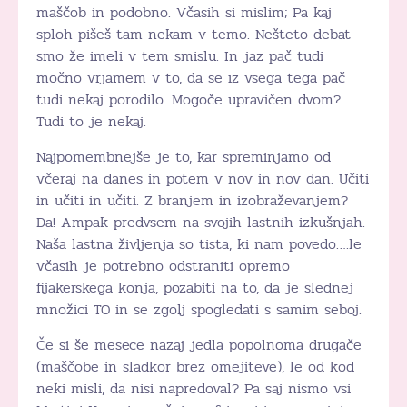
maščob in podobno. Včasih si mislim; Pa kaj
sploh pišeš tam nekam v temo. Nešteto debat
smo že imeli v tem smislu. In jaz pač tudi
močno vrjamem v to, da se iz vsega tega pač
tudi nekaj porodilo. Mogoče upravičen dvom?
Tudi to je nekaj.
Najpomembnejše je to, kar spreminjamo od
včeraj na danes in potem v nov in nov dan. Učiti
in učiti in učiti. Z branjem in izobraževanjem?
Da! Ampak predvsem na svojih lastnih izkušnjah.
Naša lastna življenja so tista, ki nam povedo….le
včasih je potrebno odstraniti opremo
fijakerskega konja, pozabiti na to, da je slednej
množici TO in se zgolj spogledati s samim seboj.
Če si še mesece nazaj jedla popolnoma drugače
(maščobe in sladkor brez omejiteve), le od kod
neki misli, da nisi napredoval? Pa saj nismo vsi