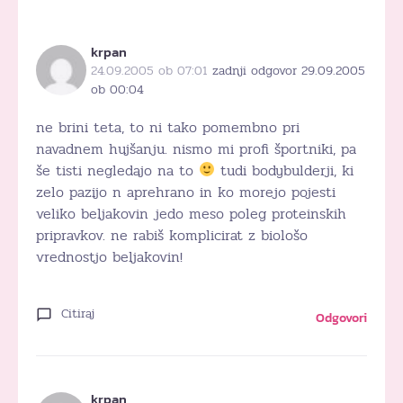
krpan
24.09.2005 ob 07:01
zadnji odgovor 29.09.2005
ob 00:04
ne brini teta, to ni tako pomembno pri
navadnem hujšanju. nismo mi profi športniki, pa
še tisti negledajo na to
tudi bodybulderji, ki
zelo pazijo n aprehrano in ko morejo pojesti
veliko beljakovin jedo meso poleg proteinskih
pripravkov. ne rabiš komplicirat z biološo
vrednostjo beljakovin!
Citiraj
Odgovori
krpan