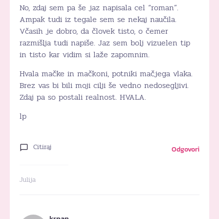
No, zdaj sem pa še jaz napisala cel “roman”.
Ampak tudi iz tegale sem se nekaj naučila.
Včasih je dobro, da človek tisto, o čemer
razmišlja tudi napiše. Jaz sem bolj vizuelen tip
in tisto kar vidim si laže zapomnim.
Hvala mačke in mačkoni, potniki mačjega vlaka.
Brez vas bi bili moji cilji še vedno nedosegljivi.
Zdaj pa so postali realnost. HVALA.
lp
Citiraj
Odgovori
Julija
krpan