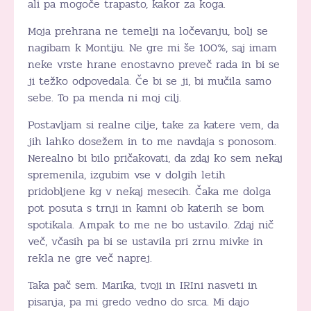
ali pa mogoče trapasto, kakor za koga.
Moja prehrana ne temelji na ločevanju, bolj se
nagibam k Montiju. Ne gre mi še 100%, saj imam
neke vrste hrane enostavno preveč rada in bi se
ji težko odpovedala. Če bi se ji, bi mučila samo
sebe. To pa menda ni moj cilj.
Postavljam si realne cilje, take za katere vem, da
jih lahko dosežem in to me navdaja s ponosom.
Nerealno bi bilo pričakovati, da zdaj ko sem nekaj
spremenila, izgubim vse v dolgih letih
pridobljene kg v nekaj mesecih. Čaka me dolga
pot posuta s trnji in kamni ob katerih se bom
spotikala. Ampak to me ne bo ustavilo. Zdaj nič
več, včasih pa bi se ustavila pri zrnu mivke in
rekla ne gre več naprej.
Taka pač sem. Marika, tvoji in IRIni nasveti in
pisanja, pa mi gredo vedno do srca. Mi dajo