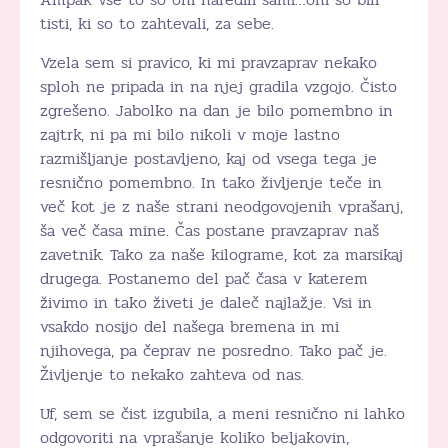
tisti, ki so to zahtevali, za sebe.
Vzela sem si pravico, ki mi pravzaprav nekako
sploh ne pripada in na njej gradila vzgojo. Čisto
zgrešeno. Jabolko na dan je bilo pomembno in
zajtrk, ni pa mi bilo nikoli v moje lastno
razmišljanje postavljeno, kaj od vsega tega je
resnično pomembno. In tako življenje teče in
več kot je z naše strani neodgovojenih vprašanj,
ša več časa mine. Čas postane pravzaprav naš
zavetnik. Tako za naše kilograme, kot za marsikaj
drugega. Postanemo del pač časa v katerem
živimo in tako živeti je daleč najlažje. Vsi in
vsakdo nosijo del našega bremena in mi
njihovega, pa čeprav ne posredno. Tako pač je.
Življenje to nekako zahteva od nas.
Uf, sem se čist izgubila, a meni resnično ni lahko
odgovoriti na vprašanje koliko beljakovin,