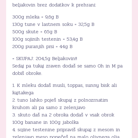
beljakovin brez dodatkov k prehrani:
300g mleka = 9,6g B
130g tune v lastnem soku = 32,5g B
500g skute = 65g B
100g sojinih testenin = 53,4g B
200g puranjih prsi = 44g B
= SKUPAJ: 204,5g Beljakovin!!
Sedaj pa tukaj zraven dodaš se samo Oh in M pa
dobiš obroke.
1. K mleku dodaš musli, toppas, sunny bisk ali
kajtakega
2. tuno lahko poješ skupaj z polnozrnatim
kruhom ali pa samo z zelenjavo
3. skuto daš na 2 obroka dodaš v vsak obrok
100g banane in 100g jabolka
4. sojine testenine pripraviš skupaj z mesom in
zelenjavo meso popečeš na malo olivnega olja