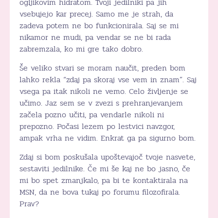
ogljikovim hidratom. Tvoji jedilniki pa jih
vsebujejo kar precej. Samo me je strah, da
zadeva potem ne bo funkcionirala. Saj se mi
nikamor ne mudi, pa vendar se ne bi rada
zabremzala, ko mi gre tako dobro.
Še veliko stvari se moram naučit, preden bom
lahko rekla “zdaj pa skoraj vse vem in znam”. Saj
vsega pa itak nikoli ne vemo. Celo življenje se
učimo. Jaz sem se v zvezi s prehranjevanjem
začela pozno učiti, pa vendarle nikoli ni
prepozno. Počasi lezem po lestvici navzgor,
ampak vrha ne vidim. Enkrat ga pa sigurno bom.
Zdaj si bom poskušala upoštevajoč tvoje nasvete,
sestaviti jedilnike. Če mi še kaj ne bo jasno, če
mi bo spet zmanjkalo, pa bi te kontaktirala na
MSN, da ne bova tukaj po forumu filozofirala.
Prav?