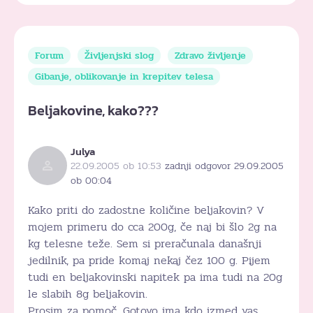
Forum
Življenjski slog
Zdravo življenje
Gibanje, oblikovanje in krepitev telesa
Beljakovine, kako???
Julya
22.09.2005 ob 10:53
zadnji odgovor 29.09.2005
ob 00:04
Kako priti do zadostne količine beljakovin? V
mojem primeru do cca 200g, če naj bi šlo 2g na
kg telesne teže. Sem si preračunala današnji
jedilnik, pa pride komaj nekaj čez 100 g. Pijem
tudi en beljakovinski napitek pa ima tudi na 20g
le slabih 8g beljakovin.
Prosim za pomoč. Gotovo ima kdo izmed vas