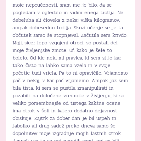
moje nepoučenosti, sram me je bilo, da se
pogledam v ogledalo in vidim enega trotlja. Ne
debeluha ali človeka z nekaj viška kilogramov,
ampak dobesedno trotlja. Skozi učenje se je ta
občutek samo še stopnjeval. Začutila sem krivdo.
Moji, sicer lepo vzgojeni otroci, so postali del
moje življenjske zmote. Uf, kako je šele to
bolelo. Od kje neki mi pravica, ki sem si jo kar
tako, čisto na lahko sama vzela in v svoje
početje tudi vrjela. Pa to ni opravičilo. Vrjamemo
pač v nekaj, v kar pač vrjamemo. Ampak jaz sem
bila tista, ki sem se pustila zmanipulirati in
pozabiti na določene vrednote v življenju, ki so
veliko pomembnejše od tistega kakšne ocene
ima otrok v šoli in katero dodatno dejavnost
obiskuje. Zajtrk za dober dan je bil uspeh in
jabolko ali drug sadež preko dneva samo še
dopolnitev moje izgradnje mojih lastnih otrok.
Ampak vse to so oni naredili sami…oni so bili