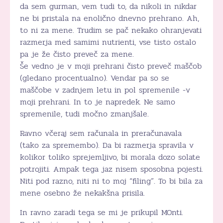
da sem gurman, vem tudi to, da nikoli in nikdar
ne bi pristala na enolično dnevno prehrano. Ah,
to ni za mene. Trudim se pač nekako ohranjevati
razmerja med samimi nutrienti, vse tisto ostalo
pa je že čisto preveč za mene.
Še vedno je v moji prehrani čisto preveč maščob
(gledano procentualno). Vendar pa so se
maščobe v zadnjem letu in pol spremenile -v
moji prehrani. In to je napredek. Ne samo
spremenile, tudi močno zmanjšale.
Ravno včeraj sem računala in preračunavala
(tako za spremembo). Da bi razmerja spravila v
kolikor toliko sprejemljivo, bi morala dozo solate
potrojiti. Ampak tega jaz nisem sposobna pojesti.
Niti pod razno, niti ni to moj “filing”. To bi bila za
mene osebno že nekakšna prisila.
In ravno zaradi tega se mi je prikupil MOnti.