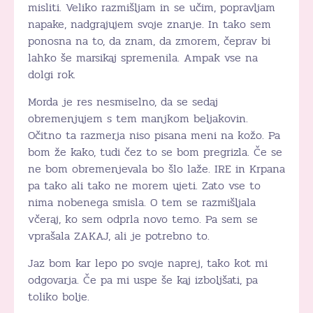
misliti. Veliko razmišljam in se učim, popravljam
napake, nadgrajujem svoje znanje. In tako sem
ponosna na to, da znam, da zmorem, čeprav bi
lahko še marsikaj spremenila. Ampak vse na
dolgi rok.
Morda je res nesmiselno, da se sedaj
obremenjujem s tem manjkom beljakovin.
Očitno ta razmerja niso pisana meni na kožo. Pa
bom že kako, tudi čez to se bom pregrizla. Če se
ne bom obremenjevala bo šlo laže. IRE in Krpana
pa tako ali tako ne morem ujeti. Zato vse to
nima nobenega smisla. O tem se razmišljala
včeraj, ko sem odprla novo temo. Pa sem se
vprašala ZAKAJ, ali je potrebno to.
Jaz bom kar lepo po svoje naprej, tako kot mi
odgovarja. Če pa mi uspe še kaj izboljšati, pa
toliko bolje.