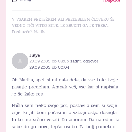
Odgovori
V VSAKEM PRETEŽKEM ALI PREDEBELEM ČLOVEKU ŠE
VEDNO TIČI VITKO BITJE. LE ZBUDITI GA JE TREBA.
Pozdravček Marika
Julya
23.09.2005 ob 08:06
zadnji odgovor
29.09.2005 ob 00:04
Oh Marika, spet si mi dala dela, da vse tole tvoje
pisanje predelam. Ampak veš, vse kar si napisala
je še kako res.
Našla sem neko svojo pot, postavila sem si svoje
cilje, ki jih bom počasi in z vztrajnostjo dosegla.
In to me srčno veseli. Da zmorem. Da naredim iz
sebe drugo, novo, lepšo osebo. Pa bolj pametno