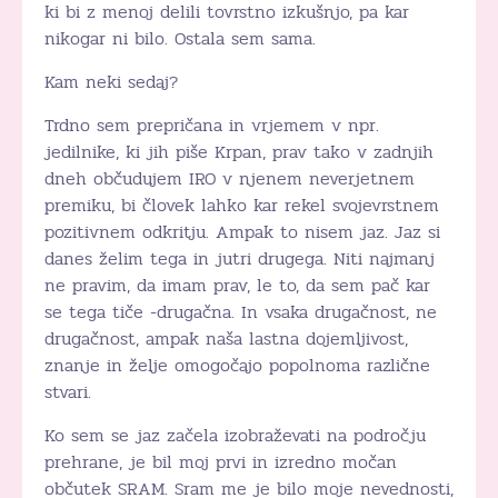
ki bi z menoj delili tovrstno izkušnjo, pa kar
nikogar ni bilo. Ostala sem sama.
Kam neki sedaj?
Trdno sem prepričana in vrjemem v npr.
jedilnike, ki jih piše Krpan, prav tako v zadnjih
dneh občudujem IRO v njenem neverjetnem
premiku, bi človek lahko kar rekel svojevrstnem
pozitivnem odkritju. Ampak to nisem jaz. Jaz si
danes želim tega in jutri drugega. Niti najmanj
ne pravim, da imam prav, le to, da sem pač kar
se tega tiče -drugačna. In vsaka drugačnost, ne
drugačnost, ampak naša lastna dojemljivost,
znanje in želje omogočajo popolnoma različne
stvari.
Ko sem se jaz začela izobraževati na področju
prehrane, je bil moj prvi in izredno močan
občutek SRAM. Sram me je bilo moje nevednosti,