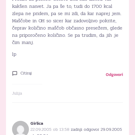
kakšen nasvet. Ja pa še to, tudi do 1700 kcal
zlepa ne pridem, pa se mi zdi, da kar naprej jem.
Maščobe in OH so sicer kar zadovoljivo pokrite,
čeprav količino maščob občasno presežem, glede
na priporočeno količino. Se pa trudim, da jih je
čim manj.
lp
Citiraj
Odgovori
Julija
Girlica
22.09.2005 ob 13:58
zadnji odgovor 29.09.2005