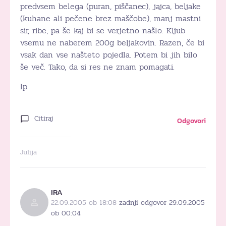
predvsem belega (puran, piščanec), jajca, beljake
(kuhane ali pečene brez maščobe), manj mastni
sir, ribe, pa še kaj bi se verjetno našlo. Kljub
vsemu ne naberem 200g beljakovin. Razen, če bi
vsak dan vse našteto pojedla. Potem bi jih bilo
še več. Tako, da si res ne znam pomagati.
lp
Citiraj
Odgovori
Julija
IRA
22.09.2005 ob 18:08
zadnji odgovor 29.09.2005
ob 00:04