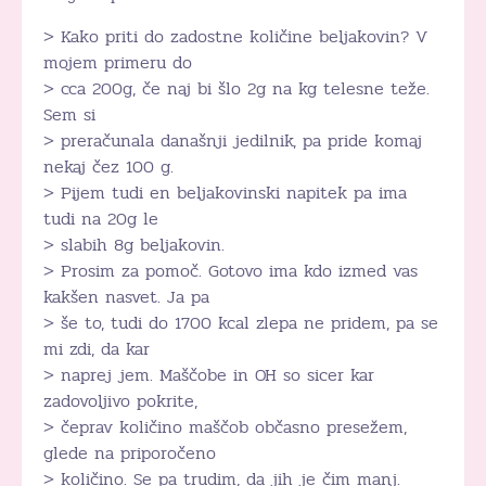
> Kako priti do zadostne količine beljakovin? V
mojem primeru do
> cca 200g, če naj bi šlo 2g na kg telesne teže.
Sem si
> preračunala današnji jedilnik, pa pride komaj
nekaj čez 100 g.
> Pijem tudi en beljakovinski napitek pa ima
tudi na 20g le
> slabih 8g beljakovin.
> Prosim za pomoč. Gotovo ima kdo izmed vas
kakšen nasvet. Ja pa
> še to, tudi do 1700 kcal zlepa ne pridem, pa se
mi zdi, da kar
> naprej jem. Maščobe in OH so sicer kar
zadovoljivo pokrite,
> čeprav količino maščob občasno presežem,
glede na priporočeno
> količino. Se pa trudim, da jih je čim manj.