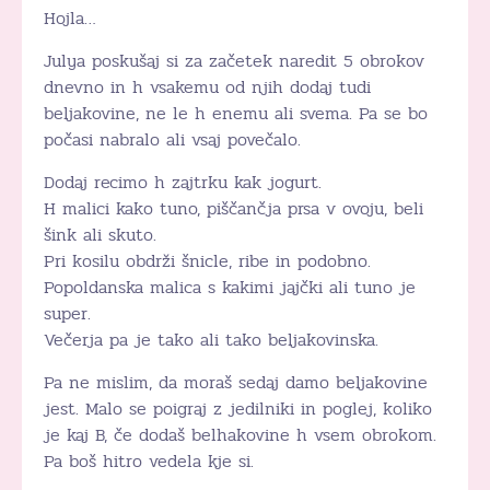
Hojla…
Julya poskušaj si za začetek naredit 5 obrokov
dnevno in h vsakemu od njih dodaj tudi
beljakovine, ne le h enemu ali svema. Pa se bo
počasi nabralo ali vsaj povečalo.
Dodaj recimo h zajtrku kak jogurt.
H malici kako tuno, piščančja prsa v ovoju, beli
šink ali skuto.
Pri kosilu obdrži šnicle, ribe in podobno.
Popoldanska malica s kakimi jajčki ali tuno je
super.
Večerja pa je tako ali tako beljakovinska.
Pa ne mislim, da moraš sedaj damo beljakovine
jest. Malo se poigraj z jedilniki in poglej, koliko
je kaj B, če dodaš belhakovine h vsem obrokom.
Pa boš hitro vedela kje si.