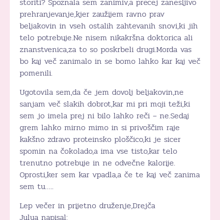
storiti? Spoznala sem zanimiv,a precej zanesljivo
prehranjevanje,kjer zaužijem ravno prav
beljakovin in vseh ostalih zahtevanih snovi,ki jih
telo potrebuje.Ne nisem nikakršna doktorica ali
znanstvenica,za to so poskrbeli drugi.Morda vas
bo kaj več zanimalo in se bomo lahko kar kaj več
pomenili.
Ugotovila sem,da če jem dovolj beljakovin,ne
sanjam več slakih dobrot,kar mi pri moji teži,ki
sem jo imela prej ni bilo lahko reči – ne.Sedaj
grem lahko mirno mimo in si privoščim raje
kakšno zdravo proteinsko ploščico,ki je sicer
spomin na čokolado,a ima vse tisto,kar telo
trenutno potrebuje in ne odvečne kalorije.
Oprosti,ker sem kar vpadla,a če te kaj več zanima
sem tu…..
Lep večer in prijetno druženje,Drejča
Julya napisal: