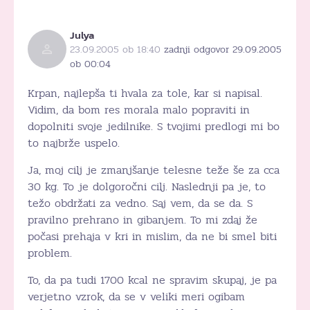
Julya
23.09.2005 ob 18:40
zadnji odgovor 29.09.2005
ob 00:04
Krpan, najlepša ti hvala za tole, kar si napisal.
Vidim, da bom res morala malo popraviti in
dopolniti svoje jedilnike. S tvojimi predlogi mi bo
to najbrže uspelo.
Ja, moj cilj je zmanjšanje telesne teže še za cca
30 kg. To je dolgoročni cilj. Naslednji pa je, to
težo obdržati za vedno. Saj vem, da se da. S
pravilno prehrano in gibanjem. To mi zdaj že
počasi prehaja v kri in mislim, da ne bi smel biti
problem.
To, da pa tudi 1700 kcal ne spravim skupaj, je pa
verjetno vzrok, da se v veliki meri ogibam