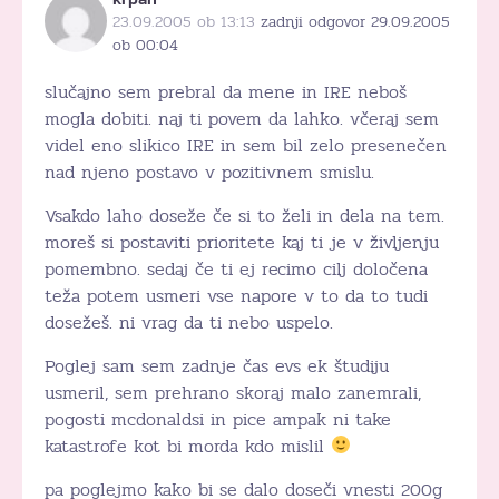
23.09.2005 ob 13:13
zadnji odgovor 29.09.2005
ob 00:04
slučajno sem prebral da mene in IRE neboš
mogla dobiti. naj ti povem da lahko. včeraj sem
videl eno slikico IRE in sem bil zelo presenečen
nad njeno postavo v pozitivnem smislu.
Vsakdo laho doseže če si to želi in dela na tem.
moreš si postaviti prioritete kaj ti je v življenju
pomembno. sedaj če ti ej recimo cilj določena
teža potem usmeri vse napore v to da to tudi
dosežeš. ni vrag da ti nebo uspelo.
Poglej sam sem zadnje čas evs ek študiju
usmeril, sem prehrano skoraj malo zanemrali,
pogosti mcdonaldsi in pice ampak ni take
katastrofe kot bi morda kdo mislil
pa poglejmo kako bi se dalo doseči vnesti 200g