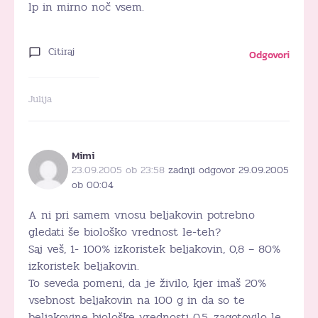
lp in mirno noč vsem.
Citiraj
Odgovori
Julija
Mimi
23.09.2005 ob 23:58
zadnji odgovor 29.09.2005
ob 00:04
A ni pri samem vnosu beljakovin potrebno
gledati še biološko vrednost le-teh?
Saj veš, 1- 100% izkoristek beljakovin, 0,8 – 80%
izkoristek beljakovin.
To seveda pomeni, da je živilo, kjer imaš 20%
vsebnost beljakovin na 100 g in da so te
beljakovine biološke vrednosti 0,5, zagotovilo le