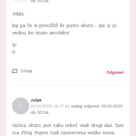
ob 00:04
Julija,
kaj pa če si privoščiš še pusto skuto… jaz si jo
vedno, ko imam aerobiko!
lp
G
Citiraj
Odgovori
Julya
22.09.2005 ob 17:44
zadnji odgovor 29.09.2005
ob 00:04
Girlica, skuto jem tako rekoč vsak drugi dan. Tam
cca 250g. Pojem tudi razmeroma veliko mesa,