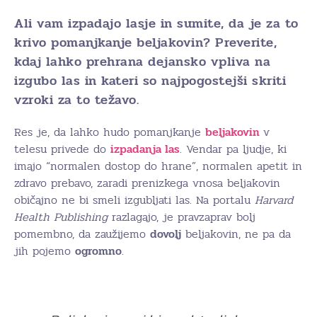
Ali vam izpadajo lasje in sumite, da je za to
krivo pomanjkanje beljakovin? Preverite,
kdaj lahko prehrana dejansko vpliva na
izgubo las in kateri so najpogostejši skriti
vzroki za to težavo.
Res je, da lahko hudo pomanjkanje
beljakovin
v
telesu privede do
izpadanja las
. Vendar pa ljudje, ki
imajo “normalen dostop do hrane”, normalen apetit in
zdravo prebavo, zaradi prenizkega vnosa beljakovin
običajno ne bi smeli izgubljati las. Na portalu
Harvard
Health Publishing
razlagajo, je pravzaprav bolj
pomembno, da zaužijemo
dovolj
beljakovin, ne pa da
jih pojemo
ogromno
.