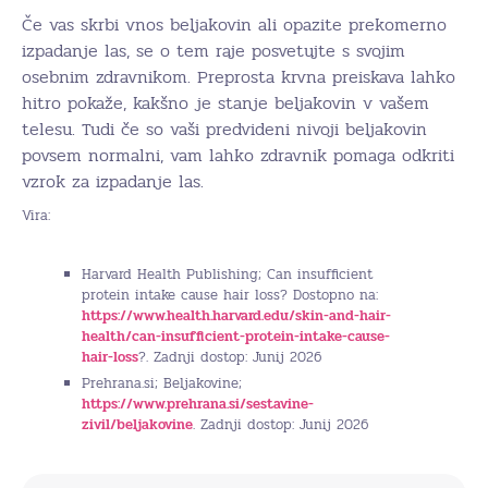
Če vas skrbi vnos beljakovin ali opazite prekomerno
izpadanje las, se o tem raje posvetujte s svojim
osebnim zdravnikom. Preprosta krvna preiskava lahko
hitro pokaže, kakšno je stanje beljakovin v vašem
telesu. Tudi če so vaši predvideni nivoji beljakovin
povsem normalni, vam lahko zdravnik pomaga odkriti
vzrok za izpadanje las.
Vira:
Harvard Health Publishing; Can insufficient
protein intake cause hair loss? Dostopno na:
https://www.health.harvard.edu/skin-and-hair-
health/can-insufficient-protein-intake-cause-
hair-loss
?. Zadnji dostop: Junij 2026
Prehrana.si; Beljakovine;
https://www.prehrana.si/sestavine-
zivil/beljakovine
. Zadnji dostop: Junij 2026