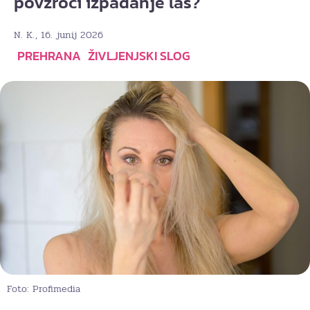
povzroči izpadanje las?
, 16. junij 2026
N. K.
PREHRANA
ŽIVLJENJSKI SLOG
Foto: Profimedia