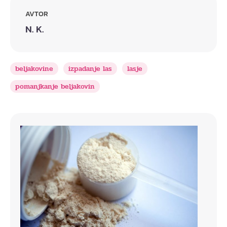
AVTOR
N. K.
beljakovine
izpadanje las
lasje
pomanjkanje beljakovin