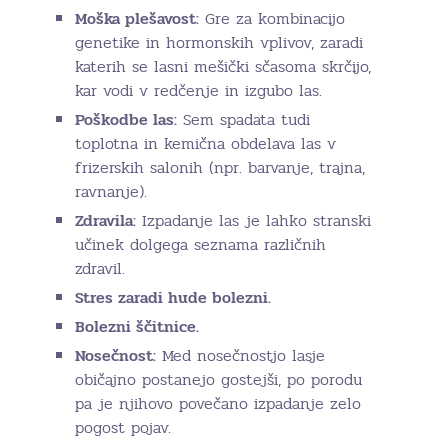
Moška plešavost:
Gre za kombinacijo
genetike in hormonskih vplivov, zaradi
katerih se lasni mešički sčasoma skrčijo,
kar vodi v redčenje in izgubo las.
Poškodbe las:
Sem spadata tudi
toplotna in kemična obdelava las v
frizerskih salonih (npr. barvanje, trajna,
ravnanje).
Zdravila:
Izpadanje las je lahko stranski
učinek dolgega seznama različnih
zdravil.
Stres zaradi hude bolezni.
Bolezni ščitnice.
Nosečnost:
Med nosečnostjo lasje
običajno postanejo gostejši, po porodu
pa je njihovo povečano izpadanje zelo
pogost pojav.